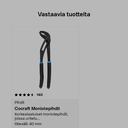
Vastaavia tuotteita
arvostelut
140
Pihdit
Cocraft Moniotepihdit
Korkealaatuiset moniotepihdit,
joissa uritetu...
Oteväli:
40 mm