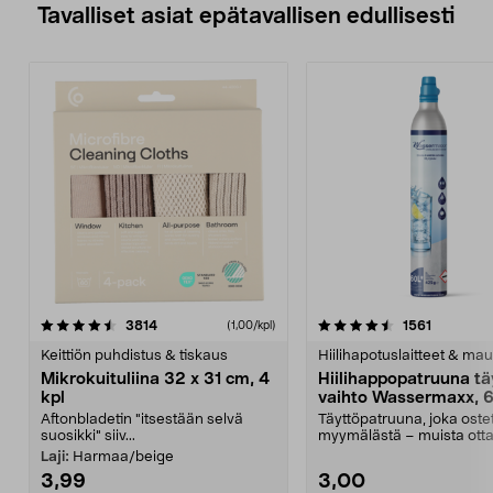
Tavalliset asiat epätavallisen edullisesti
4.5viidestä
arvostelut
4.5viidestä
arvostelu
3814
1561
(1,00/kpl)
tähdestä
t
Keittiön puhdistus & tiskaus
Hiilihapotuslaitteet & mau
Mikrokuituliina 32 x 31 cm, 4
Hiilihappopatruuna tä
kpl
vaihto Wassermaxx, 6
Aftonbladetin "itsestään selvä
Täyttöpatruuna, joka ost
suosikki" siiv...
myymälästä – muista ott
patruuna mukaasi m...
Laji:
Harmaa/beige
3,99
3,00