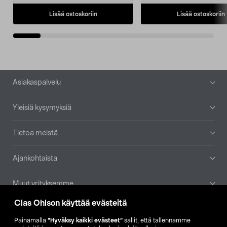
Lisää ostoskoriin
Lisää ostoskoriin
Alatunniste
Asiakaspalvelu
Yleisiä kysymyksiä
Tietoa meistä
Ajankohtaista
Muut yrityksemme
Clas Ohlson käyttää evästeitä
Etsi myymälä
Painamalla
”Hyväksy kaikki evästeet”
sallit, että tallennamme