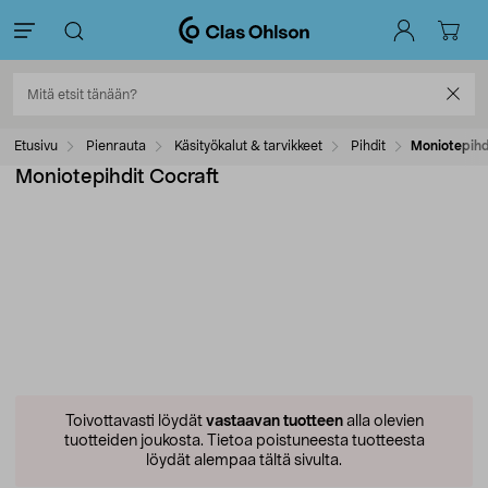
Etusivu
Pienrauta
Käsityökalut & tarvikkeet
Pihdit
Moniotepihd
Moniotepihdit Cocraft
Toivottavasti löydät
vastaavan tuotteen
alla olevien
tuotteiden joukosta.
Tietoa poistuneesta tuotteesta
löydät alempaa tältä sivulta.