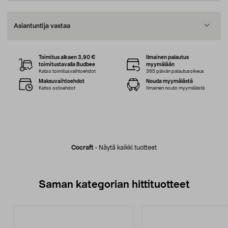
Asiantuntija vastaa
Toimitus alkaen 3,90 €
Ilmainen palautus
toimitustavalla Budbee
myymälään
Katso toimitusvaihtoehdot
365 päivän palautusoikeus
Maksuvaihtoehdot
Nouda myymälästä
Katso ostoehdot
Ilmainen nouto myymälästä
Cocraft
-
Näytä kaikki tuotteet
Saman kategorian hittituotteet