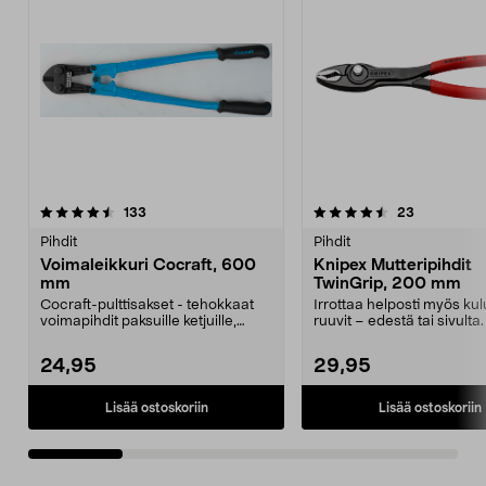
4.5 viidestä
arvostelut
5.0 viidestä
arvostelut
133
23
tähdestä
t
Pihdit
Pihdit
Voimaleikkuri Cocraft, 600
Knipex Mutteripihdit
mm
TwinGrip, 200 mm
Cocraft-pulttisakset - tehokkaat
Irrottaa helposti myös ku
voimapihdit paksuille ketjuille,
ruuvit – edestä tai sivulta
pulteille, vai...
Twingrip – m...
24,95
29,95
Lisää ostoskoriin
Lisää ostoskoriin