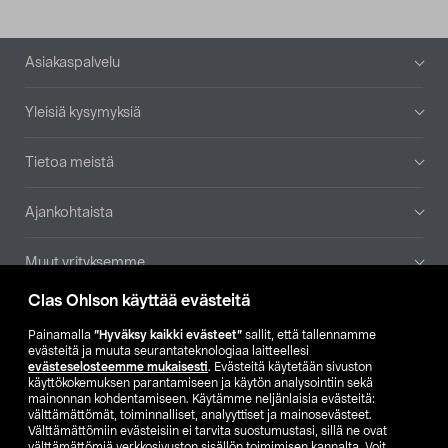
Alatunniste
Asiakaspalvelu
Yleisiä kysymyksiä
Tietoa meistä
Ajankohtaista
Muut yrityksemme
Clas Ohlson käyttää evästeitä
Etsi myymälä
Painamalla
”Hyväksy kaikki evästeet”
sallit, että tallennamme
evästeitä ja muuta seurantateknologiaa laitteellesi
SE
NO
FI
evästeselosteemme mukaisesti
. Evästeitä käytetään sivuston
käyttökokemuksen parantamiseen ja käytön analysointiin sekä
FI
SV
mainonnan kohdentamiseen. Käytämme neljänlaisia evästeitä:
välttämättömät, toiminnalliset, analyyttiset ja mainosevästeet.
Välttämättömiin evästeisiin ei tarvita suostumustasi, sillä ne ovat
välttämättömiä verkkosivuston sisällön toimimisen kannalta. Voit