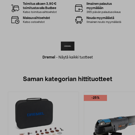
Toimitus alkaen 3,90 €
Ilmainen palautus
toimitustavalla Budbee
myymälään
Katso toimitusvaihtoehdot
365 päivän palautusoikeus
Maksuvaihtoehdot
Nouda myymälästä
Katso ostoehdot
Ilmainen nouto myymälästä
Dremel
-
Näytä kaikki tuotteet
Saman kategorian hittituotteet
-25%