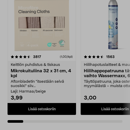
4.5viidestä
arvostelut
4.5viidestä
arvostelu
3817
1563
(1,00/kpl)
tähdestä
t
Keittiön puhdistus & tiskaus
Hiilihapotuslaitteet & mau
Mikrokuituliina 32 x 31 cm, 4
Hiilihappopatruuna tä
kpl
vaihto Wassermaxx, 6
Aftonbladetin "itsestään selvä
Täyttöpatruuna, joka ost
suosikki" siiv...
myymälästä – muista ott
patruuna mukaasi m...
Laji:
Harmaa/beige
3,99
3,00
Lisää ostoskoriin
Lisää ostoskoriin