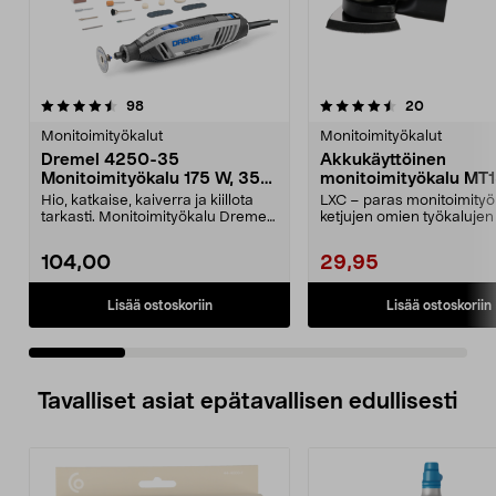
4.5 viidestä
arvostelut
4.5 viidestä
arvostelut
98
20
tähdestä
t
Monitoimityökalut
Monitoimityökalut
Dremel 4250-35
Akkukäyttöinen
Monitoimityökalu 175 W, 35
monitoimityökalu MT1
osaa
Cocraft LXC
Hio, katkaise, kaiverra ja kiillota
LXC – paras monitoimityö
tarkasti. Monitoimityökalu Dremel
ketjujen omien työkalujen
4250-35 – ...
(Aftonbladet 202...
104,00
29,95
Lisää ostoskoriin
Lisää ostoskoriin
Tavalliset asiat epätavallisen edullisesti