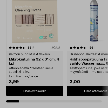
4.5viidestä
arvostelut
4.5viidestä
arvostelu
3814
1561
(1,00/kpl)
tähdestä
t
Keittiön puhdistus & tiskaus
Hiilihapotuslaitteet & mau
Mikrokuituliina 32 x 31 cm, 4
Hiilihappopatruuna tä
kpl
vaihto Wassermaxx, 6
Aftonbladetin "itsestään selvä
Täyttöpatruuna, joka ost
suosikki" siiv...
myymälästä – muista ott
patruuna mukaasi m...
Laji:
Harmaa/beige
3,99
3,00
Lisää ostoskoriin
Lisää ostoskoriin