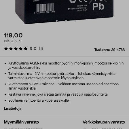
119,00
(sis. ALV:n)
5.0
(
1
)
Tuotenro:
39-4768
Käyttövalmis AGM-akku moottoripyöriin, mönkijöihin, moottorikelkkoihin
ja vesiskoottereihin.
Toimintavarma 12 V:n moottoripyöräakku – tehokas käynnistysvirta
varmistaa luotettavan moottorin käynnistyksen.
Vuotamaton suljettu rakenne – voidaan asentaa useaan eri asentoon
ilman vuotoriskiä.
Kestävä rakenne, joka sietää tärinää ja vaativia sääolosuhteita.
Edullinen vaihtoehto alkuperäisakuille.
Lisätietoja
Myymälän varasto
Verkkokaupan varasto