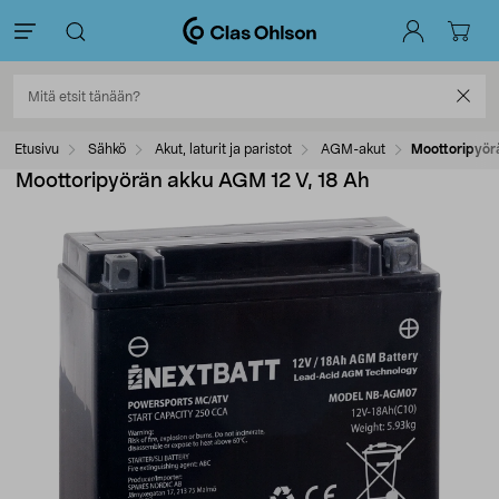
Etusivu
Sähkö
Akut, laturit ja paristot
AGM-akut
Moottoripyör
Moottoripyörän akku AGM 12 V, 18 Ah