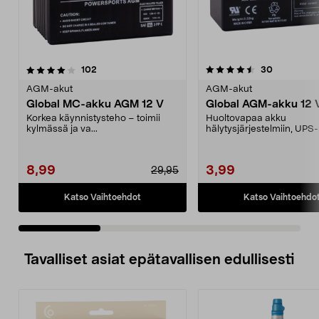
4.5 viidestä
arvostelut
5.0 viidestä
arvostelut
102
30
tähdestä
t
AGM-akut
AGM-akut
Global MC-akku AGM 12 V
Global AGM-akku 12 
Korkea käynnistysteho – toimii
Huoltovapaa akku
kylmässä ja va...
hälytysjärjestelmiin, UPS-l
8,99
3,99
29,95
Katso Vaihtoehdot
Katso Vaihtoehdo
Tavalliset asiat epätavallisen edullisesti