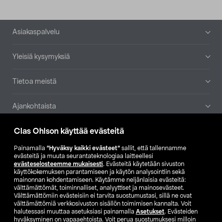
Alatunniste
Asiakaspalvelu
Yleisiä kysymyksiä
Tietoa meistä
Ajankohtaista
Clas Ohlson käyttää evästeitä
Muut yrityksemme
Painamalla
”Hyväksy kaikki evästeet”
sallit, että tallennamme
Etsi myymälä
evästeitä ja muuta seurantateknologiaa laitteellesi
evästeselosteemme mukaisesti
. Evästeitä käytetään sivuston
käyttökokemuksen parantamiseen ja käytön analysointiin sekä
mainonnan kohdentamiseen. Käytämme neljänlaisia evästeitä:
SE
NO
FI
välttämättömät, toiminnalliset, analyyttiset ja mainosevästeet.
Välttämättömiin evästeisiin ei tarvita suostumustasi, sillä ne ovat
FI
SV
välttämättömiä verkkosivuston sisällön toimimisen kannalta. Voit
halutessasi muuttaa asetuksiasi painamalla
Asetukset
. Evästeiden
hyväksyminen on vapaaehtoista. Voit perua suostumuksesi milloin