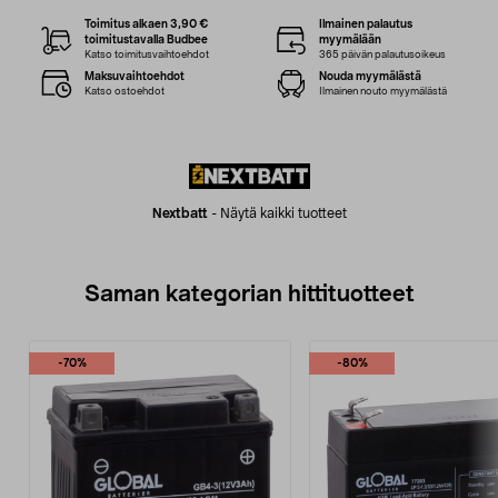
Toimitus alkaen 3,90 €
Ilmainen palautus
toimitustavalla Budbee
myymälään
Katso toimitusvaihtoehdot
365 päivän palautusoikeus
Maksuvaihtoehdot
Nouda myymälästä
Katso ostoehdot
Ilmainen nouto myymälästä
Nextbatt
-
Näytä kaikki tuotteet
Saman kategorian hittituotteet
-70%
-80%