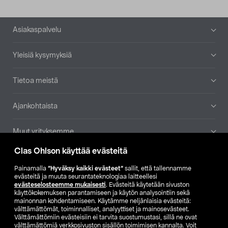
Alatunniste
Asiakaspalvelu
Yleisiä kysymyksiä
Tietoa meistä
Ajankohtaista
Muut yrityksemme
Clas Ohlson käyttää evästeitä
Etsi myymälä
Painamalla
”Hyväksy kaikki evästeet”
sallit, että tallennamme
evästeitä ja muuta seurantateknologiaa laitteellesi
SE
NO
FI
evästeselosteemme mukaisesti
. Evästeitä käytetään sivuston
käyttökokemuksen parantamiseen ja käytön analysointiin sekä
FI
SV
mainonnan kohdentamiseen. Käytämme neljänlaisia evästeitä:
välttämättömät, toiminnalliset, analyyttiset ja mainosevästeet.
Välttämättömiin evästeisiin ei tarvita suostumustasi, sillä ne ovat
välttämättömiä verkkosivuston sisällön toimimisen kannalta. Voit