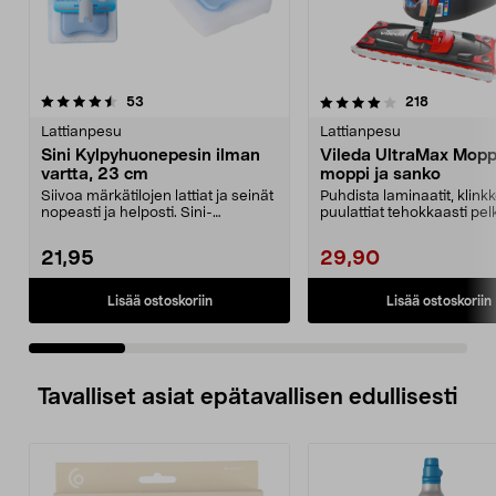
4.0 viidestä
arvostelut
5.0 viidestä
arvostelut
53
218
tähdestä
t
Lattianpesu
Lattianpesu
Sini Kylpyhuonepesin ilman
Vileda UltraMax Moppi
vartta, 23 cm
moppi ja sanko
Siivoa märkätilojen lattiat ja seinät
Puhdista laminaatit, klinkke
nopeasti ja helposti. Sini-
puulattiat tehokkaasti pel
kylpyhuonepesin...
vedellä. Vile...
21,95
29,90
Lisää ostoskoriin
Lisää ostoskoriin
Tavalliset asiat epätavallisen edullisesti