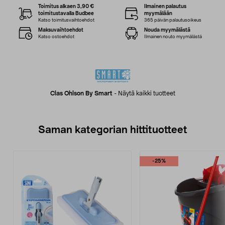
Toimitus alkaen 3,90 €
Ilmainen palautus
toimitustavalla Budbee
myymälään
Katso toimitusvaihtoehdot
365 päivän palautusoikeus
Maksuvaihtoehdot
Nouda myymälästä
Katso ostoehdot
Ilmainen nouto myymälästä
Clas Ohlson By Smart
-
Näytä kaikki tuotteet
Saman kategorian hittituotteet
-25%