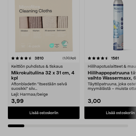
4.5viidestä
arvostelut
4.5viidestä
arvostelu
3810
1561
(1,00/kpl)
tähdestä
t
Keittiön puhdistus & tiskaus
Hiilihapotuslaitteet & mau
Mikrokuituliina 32 x 31 cm, 4
Hiilihappopatruuna tä
kpl
vaihto Wassermaxx, 6
Aftonbladetin "itsestään selvä
Täyttöpatruuna, joka ost
suosikki" siiv...
myymälästä – muista ott
patruuna mukaasi m...
Laji:
Harmaa/beige
3,99
3,00
Lisää ostoskoriin
Lisää ostoskoriin