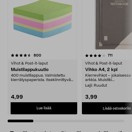
4.0 viidestä
arvostelut
3.5 viidestä
arvostelut
800
711
tähdestä
t
Vihot & Post-it-laput
Vihot & Post-it-laput
Muistilappukuutio
Vihko A4, 2 kpl
400 muistilappua. Valmistettu
Kierrevihkot – jokaisessa
kierrätyspaperista. Itsekiinnittyvät
arkkia. Muistiki...
muistilaput. ...
Laji:
Ruudut
4,99
3,99
Lue lisää
Lisää ostoskoriin