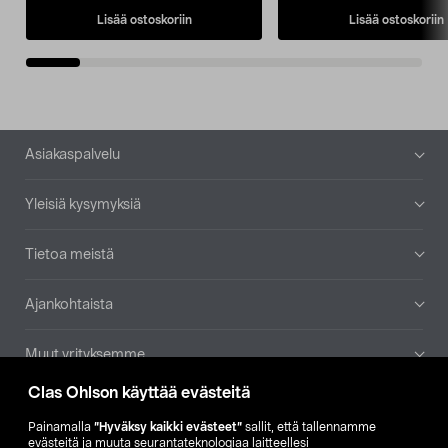
Lisää ostoskoriin
Lisää ostoskoriin
Alatunniste
Asiakaspalvelu
Yleisiä kysymyksiä
Tietoa meistä
Ajankohtaista
Muut yrityksemme
Clas Ohlson käyttää evästeitä
Etsi myymälä
Painamalla
”Hyväksy kaikki evästeet”
sallit, että tallennamme
evästeitä ja muuta seurantateknologiaa laitteellesi