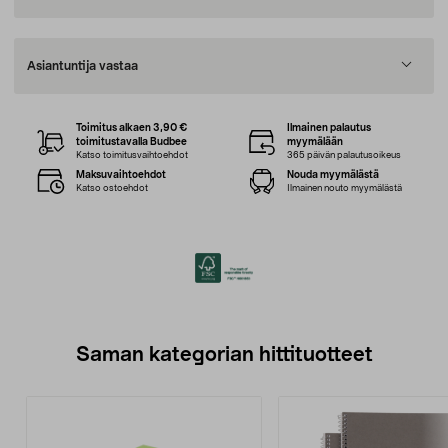
Asiantuntija vastaa
Toimitus alkaen 3,90 €
Ilmainen palautus
toimitustavalla Budbee
myymälään
Katso toimitusvaihtoehdot
365 päivän palautusoikeus
Maksuvaihtoehdot
Nouda myymälästä
Katso ostoehdot
Ilmainen nouto myymälästä
Saman kategorian hittituotteet