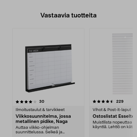
Vastaavia tuotteita
4.5viidestä
arvostelut
arvoste
30
229
tähdestä
Ilmoitustaulut & tarvikkeet
Vihot & Post-it-laput
Viikkosuunnitelma, jossa
Ostoslistat Esselte,
metallinen pidike, Naga
Muistilista nopeuttaa 
käyntiä. Lehtiö on kät
Auttaa viikko-ohjelman
muiden tärkeiden a...
suunnittelussa. Selkeä ja
helppokäyttöinen. Musta metalli...