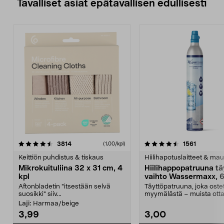
Tavalliset asiat epätavallisen edullisesti
4.5viidestä
arvostelut
4.5viidestä
arvostelu
3814
1561
(1,00/kpl)
tähdestä
t
Keittiön puhdistus & tiskaus
Hiilihapotuslaitteet & mau
Mikrokuituliina 32 x 31 cm, 4
Hiilihappopatruuna tä
kpl
vaihto Wassermaxx, 6
Aftonbladetin "itsestään selvä
Täyttöpatruuna, joka ost
suosikki" siiv...
myymälästä – muista ott
patruuna mukaasi m...
Laji:
Harmaa/beige
3,99
3,00