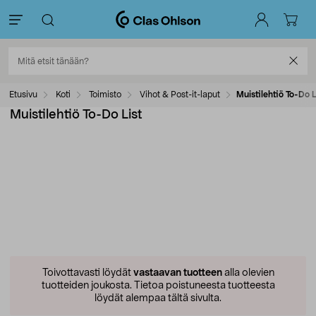
Etusivu
Koti
Toimisto
Vihot & Post-it-laput
Muistilehtiö To-Do L
Muistilehtiö To-Do List
Toivottavasti löydät
vastaavan tuotteen
alla olevien
tuotteiden joukosta.
Tietoa poistuneesta tuotteesta
löydät alempaa tältä sivulta.