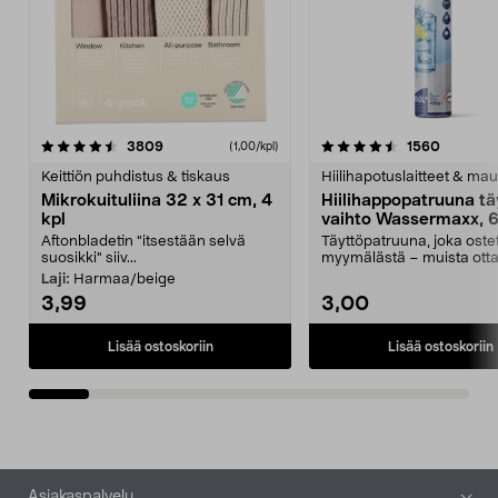
4.5viidestä
arvostelut
4.5viidestä
arvostel
3809
1560
(1,00/kpl)
tähdestä
t
Keittiön puhdistus & tiskaus
Hiilihapotuslaitteet & mau
Mikrokuituliina 32 x 31 cm, 4
Hiilihappopatruuna tä
kpl
vaihto Wassermaxx, 6
Aftonbladetin "itsestään selvä
Täyttöpatruuna, joka ost
suosikki" siiv...
myymälästä – muista ott
patruuna mukaasi m...
Laji:
Harmaa/beige
3,99
3,00
Lisää ostoskoriin
Lisää ostoskoriin
Alatunniste
Asiakaspalvelu