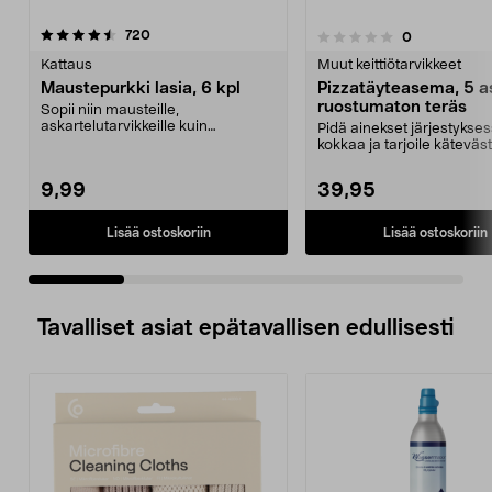
arvostelut
4.5 viidestä
720
arvostelut
0
0.0 viidestä
t
tähdestä
Kattaus
Muut keittiötarvikkeet
Maustepurkki lasia, 6 kpl
Pizzatäyteasema, 5 as
ruostumaton teräs
Sopii niin mausteille,
askartelutarvikkeille kuin
Pidä ainekset järjestykse
siemenille. Lasiset maustepurk...
kokkaa ja tarjoile käteväst
Ruostumattom...
9,99
39,95
Lisää ostoskoriin
Lisää ostoskoriin
Tavalliset asiat epätavallisen edullisesti