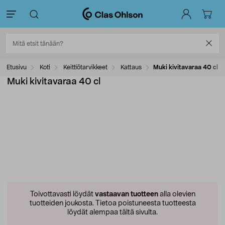
Etusivu
Koti
Keittiötarvikkeet
Kattaus
Muki kivitavaraa 40 cl
Muki kivitavaraa 40 cl
Toivottavasti löydät
vastaavan tuotteen
alla olevien
tuotteiden joukosta.
Tietoa poistuneesta tuotteesta
löydät alempaa tältä sivulta.