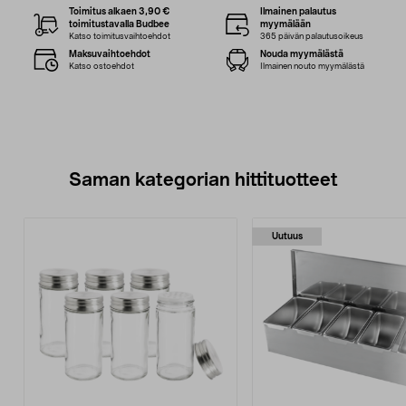
Toimitus alkaen 3,90 €
Ilmainen palautus
toimitustavalla Budbee
myymälään
Katso toimitusvaihtoehdot
365 päivän palautusoikeus
Maksuvaihtoehdot
Nouda myymälästä
Katso ostoehdot
Ilmainen nouto myymälästä
Saman kategorian hittituotteet
Uutuus