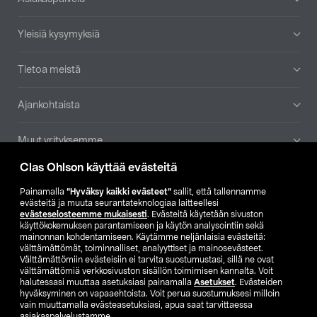
Yleisiä kysymyksiä
Tietoa meistä
Ajankohtaista
Muut yrityksemme
Clas Ohlson käyttää evästeitä
Etsi myymälä
Painamalla
”Hyväksy kaikki evästeet”
sallit, että tallennamme
evästeitä ja muuta seurantateknologiaa laitteellesi
SE
NO
FI
evästeselosteemme mukaisesti
. Evästeitä käytetään sivuston
käyttökokemuksen parantamiseen ja käytön analysointiin sekä
FI
SV
mainonnan kohdentamiseen. Käytämme neljänlaisia evästeitä:
välttämättömät, toiminnalliset, analyyttiset ja mainosevästeet.
Välttämättömiin evästeisiin ei tarvita suostumustasi, sillä ne ovat
välttämättömiä verkkosivuston sisällön toimimisen kannalta. Voit
halutessasi muuttaa asetuksiasi painamalla
Asetukset
. Evästeiden
hyväksyminen on vapaaehtoista. Voit perua suostumuksesi milloin
vain muuttamalla evästeasetuksiasi, apua saat tarvittaessa
asiakaspalvelustamme.