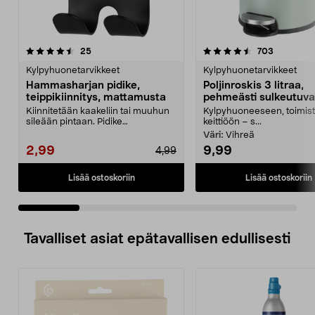
4.5 viidestä
arvostelut
4.5 viidestä
arvostelut
25
703
tähdestä
t
Kylpyhuonetarvikkeet
Kylpyhuonetarvikkeet
Hammasharjan pidike,
Poljinroskis 3 litraa,
teippikiinnitys, mattamusta
pehmeästi sulkeutuva
Kiinnitetään kaakeliin tai muuhun
Kylpyhuoneeseen, toimist
sileään pintaan. Pidike
keittiöön – s...
perinteiselle hammasha...
Väri:
Vihreä
2,99
9,99
4,99
Lisää ostoskoriin
Lisää ostoskoriin
Tavalliset asiat epätavallisen edullisesti