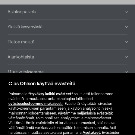
Alatunniste
Asiakaspalvelu
Yleisiä kysymyksiä
Tietoa meistä
Ajankohtaista
Muut yrityksemme
Clas Ohlson käyttää evästeitä
Etsi myymälä
Painamalla
”Hyväksy kaikki evästeet”
sallit, että tallennamme
evästeitä ja muuta seurantateknologiaa laitteellesi
SE
NO
FI
evästeselosteemme mukaisesti
. Evästeitä käytetään sivuston
käyttökokemuksen parantamiseen ja käytön analysointiin sekä
FI
SV
mainonnan kohdentamiseen. Käytämme neljänlaisia evästeitä:
välttämättömät, toiminnalliset, analyyttiset ja mainosevästeet.
Välttämättömiin evästeisiin ei tarvita suostumustasi, sillä ne ovat
välttämättömiä verkkosivuston sisällön toimimisen kannalta. Voit
halutessasi muuttaa asetuksiasi painamalla
Asetukset
. Evästeiden