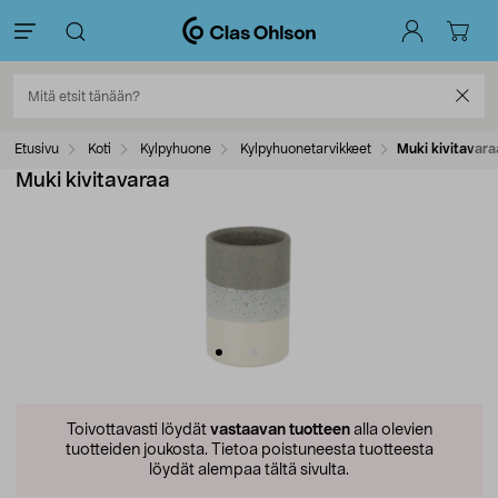
Etusivu
Koti
Kylpyhuone
Kylpyhuonetarvikkeet
Muki kivitavara
Muki kivitavaraa
Toivottavasti löydät
vastaavan tuotteen
alla olevien
tuotteiden joukosta.
Tietoa poistuneesta tuotteesta
löydät alempaa tältä sivulta.