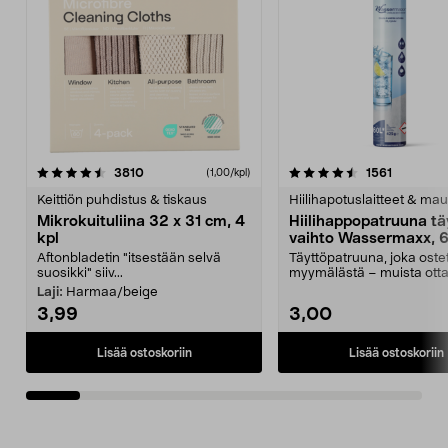
4.5viidestä
arvostelut
4.5viidestä
arvostelu
3810
1561
(1,00/kpl)
tähdestä
t
Keittiön puhdistus & tiskaus
Hiilihapotuslaitteet & mau
Mikrokuituliina 32 x 31 cm, 4
Hiilihappopatruuna tä
kpl
vaihto Wassermaxx, 6
Aftonbladetin "itsestään selvä
Täyttöpatruuna, joka ost
suosikki" siiv...
myymälästä – muista ott
patruuna mukaasi m...
Laji:
Harmaa/beige
3,99
3,00
Lisää ostoskoriin
Lisää ostoskoriin