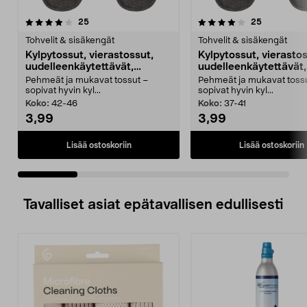
4.0 viidestä
arvostelut
4.0 viidestä
arvostelut
25
25
tähdestä
t
Tohvelit & sisäkengät
Tohvelit & sisäkengät
Kylpytossut, vierastossut,
Kylpytossut, vierastos
uudelleenkäytettävät,
uudelleenkäytettävät,
harmaat
harmaat
Pehmeät ja mukavat tossut –
Pehmeät ja mukavat toss
sopivat hyvin kyl...
sopivat hyvin kyl...
Koko:
42-46
Koko:
37-41
3,99
3,99
Lisää ostoskoriin
Lisää ostoskoriin
Tavalliset asiat epätavallisen edullisesti