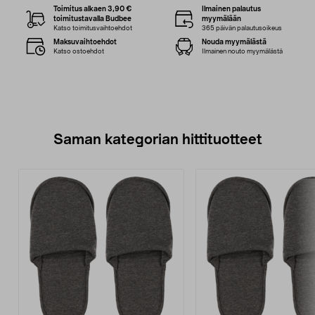
Toimitus alkaen 3,90 €
Ilmainen palautus
toimitustavalla Budbee
myymälään
Katso toimitusvaihtoehdot
365 päivän palautusoikeus
Maksuvaihtoehdot
Nouda myymälästä
Katso ostoehdot
Ilmainen nouto myymälästä
Saman kategorian hittituotteet