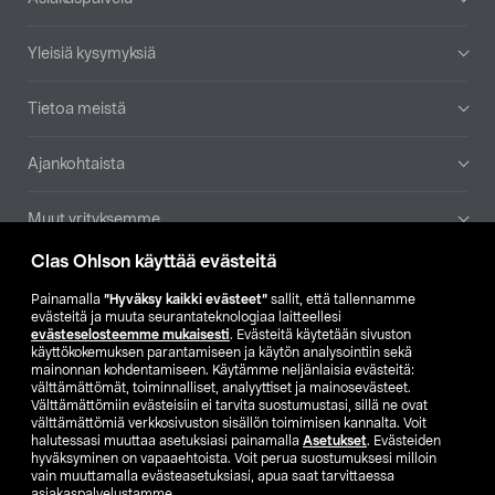
Yleisiä kysymyksiä
Tietoa meistä
Ajankohtaista
Muut yrityksemme
Clas Ohlson käyttää evästeitä
Etsi myymälä
Painamalla
”Hyväksy kaikki evästeet”
sallit, että tallennamme
evästeitä ja muuta seurantateknologiaa laitteellesi
SE
NO
FI
evästeselosteemme mukaisesti
. Evästeitä käytetään sivuston
käyttökokemuksen parantamiseen ja käytön analysointiin sekä
FI
SV
mainonnan kohdentamiseen. Käytämme neljänlaisia evästeitä:
välttämättömät, toiminnalliset, analyyttiset ja mainosevästeet.
Välttämättömiin evästeisiin ei tarvita suostumustasi, sillä ne ovat
välttämättömiä verkkosivuston sisällön toimimisen kannalta. Voit
halutessasi muuttaa asetuksiasi painamalla
Asetukset
. Evästeiden
hyväksyminen on vapaaehtoista. Voit perua suostumuksesi milloin
vain muuttamalla evästeasetuksiasi, apua saat tarvittaessa
asiakaspalvelustamme.