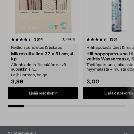
4.5viidestä
arvostelut
4.5viidestä
arvostelu
3814
1561
(1,00/kpl)
tähdestä
t
Keittiön puhdistus & tiskaus
Hiilihapotuslaitteet & mau
Mikrokuituliina 32 x 31 cm, 4
Hiilihappopatruuna tä
kpl
vaihto Wassermaxx, 6
Aftonbladetin "itsestään selvä
Täyttöpatruuna, joka ost
suosikki" siiv...
myymälästä – muista ott
patruuna mukaasi m...
Laji:
Harmaa/beige
3,99
3,00
Lisää ostoskoriin
Lisää ostoskoriin
Alatunniste
Asiakaspalvelu