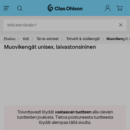
Etusivu
Koti
Tarve-esineet
Tohvelit & sisäkengät
Muovikengät u
Muovikengät unisex, laivastonsininen
Toivottavasti löydät
vastaavan tuotteen
alla olevien
tuotteiden joukosta.
Tietoa poistuneesta tuotteesta
löydät alempaa tältä sivulta.