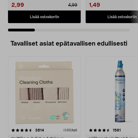
2,99
1,49
4,99
Lisää ostoskoriin
Lisää ostoskoriin
Tavalliset asiat epätavallisen edullisesti
4.5viidestä
arvostelut
4.5viidestä
arvostelu
3814
1561
(1,00/kpl)
tähdestä
t