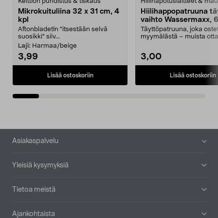
Keittiön puhdistus & tiskaus
Hiilihapotuslaitteet & mau
Mikrokuituliina 32 x 31 cm, 4
Hiilihappopatruuna tä
kpl
vaihto Wassermaxx, 6
Aftonbladetin "itsestään selvä
Täyttöpatruuna, joka ost
suosikki" siiv...
myymälästä – muista ott
patruuna mukaasi m...
Laji:
Harmaa/beige
3,99
3,00
Lisää ostoskoriin
Lisää ostoskoriin
Alatunniste
Asiakaspalvelu
Yleisiä kysymyksiä
Tietoa meistä
Ajankohtaista