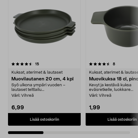
4.5viidestä
arvostelut
4.5viidestä
arvostelut
15
8
tähdestä
t
Kuksat, aterimet & lautaset
Kuksat, aterimet & lautas
Muovilautanen 20 cm, 4 kpl
Muovikuksa 18 cl, pin
Syö ulkona ympäri vuoden –
Kevyt ja kestävä kuksa
lautaset telttailu...
eväsretkelle, luokkare...
Väri:
Vihreä
Väri:
Vihreä
6,99
1,99
Lisää ostoskoriin
Lisää ostoskoriin