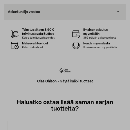
Asiantuntija vastaa
Toimitus alkaen 3,90 €
Ilmainen palautus
toimitustavalla Budbee
myymälään
Katso toimitusvaihtoehdot
365 päivän palautusoikeus
Maksuvaihtoehdot
Nouda myymälästä
Katso ostoehdot
Ilmainen nouto myymälästä
Clas Ohlson
-
Näytä kaikki tuotteet
Haluatko ostaa lisää saman sarjan
tuotteita?