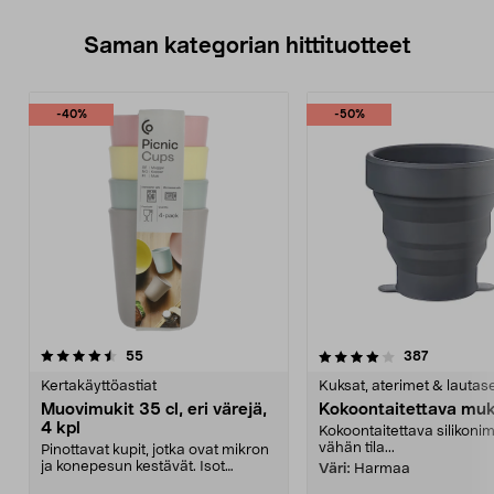
Saman kategorian hittituotteet
-40%
-50%
4.0 viidestä
arvostelut
4.5 viidestä
arvostelut
55
387
tähdestä
t
Kertakäyttöastiat
Kuksat, aterimet & lautas
Muovimukit 35 cl, eri värejä,
Kokoontaitettava muki
4 kpl
Kokoontaitettava silikonim
vähän tila...
Pinottavat kupit, jotka ovat mikron
ja konepesun kestävät. Isot
Väri:
Harmaa
muovimukit (350 ...