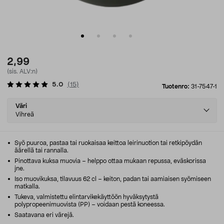
2,99
(sis. ALV:n)
5.0
(
15
)
Tuotenro:
31-7547-1
Select
Väri
variant
Vihreä
Syö puuroa, pastaa tai ruokaisaa keittoa leirinuotion tai retkipöydän
äärellä tai rannalla.
Pinottava kuksa muovia – helppo ottaa mukaan repussa, eväskorissa
jne.
Iso muovikuksa, tilavuus 62 cl – keiton, padan tai aamiaisen syömiseen
matkalla.
Tukeva, valmistettu elintarvikekäyttöön hyväksytystä
polypropeenimuovista (PP) – voidaan pestä koneessa.
Saatavana eri värejä.