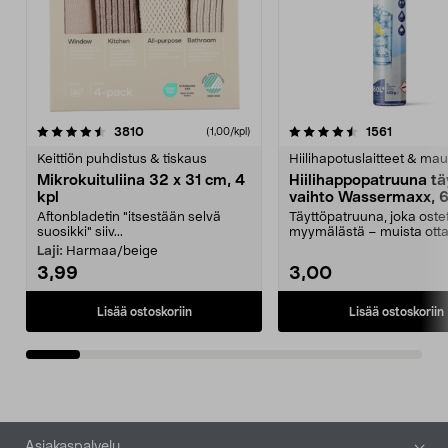
4.5viidestä
arvostelut
4.5viidestä
arvostelu
3810
1561
(1,00/kpl)
tähdestä
t
Keittiön puhdistus & tiskaus
Hiilihapotuslaitteet & mau
Mikrokuituliina 32 x 31 cm, 4
Hiilihappopatruuna tä
kpl
vaihto Wassermaxx, 6
Aftonbladetin "itsestään selvä
Täyttöpatruuna, joka ost
suosikki" siiv...
myymälästä – muista ott
patruuna mukaasi m...
Laji:
Harmaa/beige
3,99
3,00
Lisää ostoskoriin
Lisää ostoskoriin
Alatunniste
Asiakaspalvelu