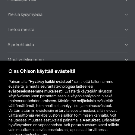
Yleisiä kysymyksiä
Tietoa meistä
Ajankohtaista
Muut yrityksemme
Clas Ohlson käyttää evästeitä
Etsi myymälä
Painamalla
”Hyväksy kaikki evästeet”
sallit, että tallennamme
evästeitä ja muuta seurantateknologiaa laitteellesi
SE
NO
FI
evästeselosteemme mukaisesti
. Evästeitä käytetään sivuston
käyttökokemuksen parantamiseen ja käytön analysointiin sekä
FI
SV
mainonnan kohdentamiseen. Käytämme neljänlaisia evästeitä:
välttämättömät, toiminnalliset, analyyttiset ja mainosevästeet.
Välttämättömiin evästeisiin ei tarvita suostumustasi, sillä ne ovat
välttämättömiä verkkosivuston sisällön toimimisen kannalta. Voit
halutessasi muuttaa asetuksiasi painamalla
Asetukset
. Evästeiden
hyväksyminen on vapaaehtoista. Voit perua suostumuksesi milloin
vain muuttamalla evästeasetuksiasi, apua saat tarvittaessa
asiakaspalvelustamme.