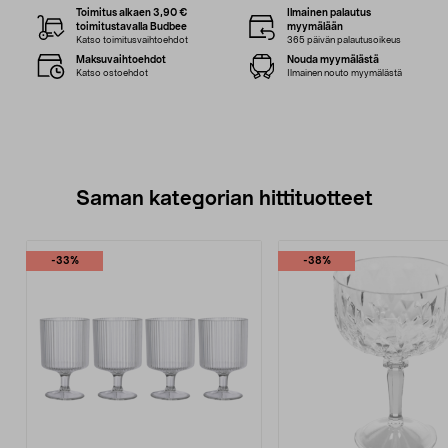
Toimitus alkaen 3,90 €
Ilmainen palautus
toimitustavalla Budbee
myymälään
Katso toimitusvaihtoehdot
365 päivän palautusoikeus
Maksuvaihtoehdot
Nouda myymälästä
Katso ostoehdot
Ilmainen nouto myymälästä
Saman kategorian hittituotteet
-33%
-38%