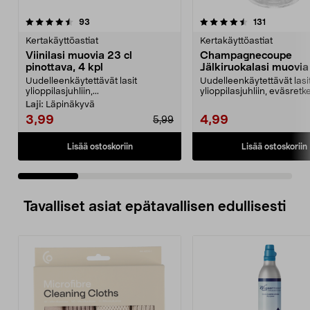
4.5 viidestä
arvostelut
4.5 viidestä
arvostelut
93
131
tähdestä
t
Kertakäyttöastiat
Kertakäyttöastiat
Viinilasi muovia 23 cl
Champagnecoupe
pinottava, 4 kpl
Jälkiruokalasi muovia 
4 kpl
Uudelleenkäytettävät lasit
Uudelleenkäytettävät lasi
ylioppilasjuhliin,...
ylioppilasjuhliin, eväsretke
leirintäalueelle, ve...
Laji:
Läpinäkyvä
3,99
4,99
5,99
Lisää ostoskoriin
Lisää ostoskoriin
Tavalliset asiat epätavallisen edullisesti