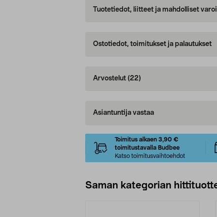
Tuotetiedot, liitteet ja mahdolliset var
Ostotiedot, toimitukset ja palautukset
Arvostelut
(22)
Asiantuntija vastaa
Toimitus alkaen 3,90 €
toimitustavalla Budbee
Katso toimitusvaihtoehdot
Saman kategorian hittituott