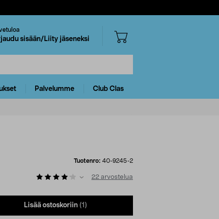
vetuloa
rjaudu sisään/Liity jäseneksi
ukset
Palvelumme
Club Clas
Tuotenro:
40-9245-2
22
arvostelua
Lisää ostoskoriin
(1)