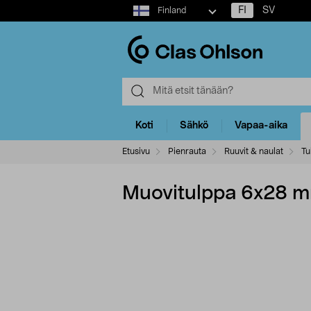
Select
FI
SV
Finland
market
Koti
Sähkö
Vapaa-aika
Etusivu
Pienrauta
Ruuvit & naulat
Tu
Muovitulppa 6x28 m