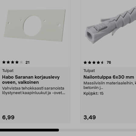
4.5 viidestä
arvostelut
4.5 viidestä
arvostelut
21
76
tähdestä
Tulpat
Tulpat
Habo Saranan korjauslevy
Nailontulppa 6x30 mm
oveen, valkoinen
Massiivisiin materiaaleihin,
betoniin j...
Vahvistaa tehokkaasti saranoista
löystyneet kaapinluukut ja -ovet.
Kpl/pkt:
15
Habo-vahvikel...
6,99
3,49