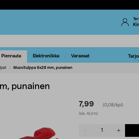
Ter
Ki
Pienrauta
Elektroniikka
Varaosat
Tarjo
lpat
Muovitulppa 6x28 mm, punainen
m, punainen
7,99
(0,08/kpl)
(sis. ALV:n)
Product
quantity