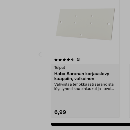
5 viidestä
4.0 viidestä
arvostelut
31
tähdestä
tähdestä
Tulpat
Habo Saranan korjauslevy
kaappiin, valkoinen
Vahvistaa tehokkaasti saranoista
löystyneet kaapinluukut ja -ovet.
Habo-vahvikel...
6,99