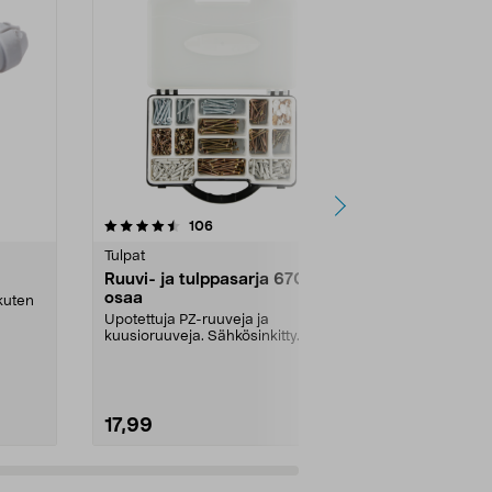
4.5 viidestä
arvostelut
4.5
106
3
tähdestä
tähdestä
Tulpat
Tulpat
Ruuvi- ja tulppasarja 670
Yleistulppa 
osaa
 kuten
Yleistulppa na
useimpiin mate
Upotettuja PZ-ruuveja ja
kuusioruuveja. Sähkösinkitty.
Mitat:
6x28 
Muovitulppia ja peitelevy...
17,99
4,99