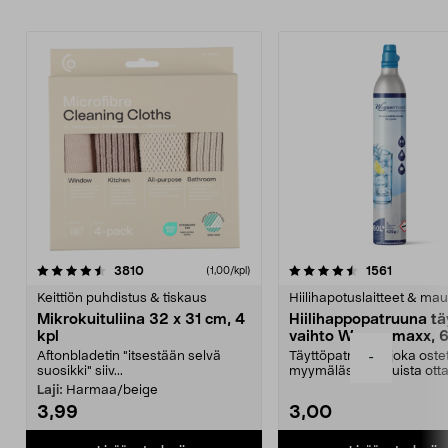
4.5viidestä
arvostelut
4.5viidestä
arvostelu
3810
1561
(1,00/kpl)
tähdestä
t
Keittiön puhdistus & tiskaus
Hiilihapotuslaitteet & mau
Mikrokuituliina 32 x 31 cm, 4
Hiilihappopatruuna tä
kpl
vaihto Wassermaxx, 6
Aftonbladetin "itsestään selvä
Täyttöpatruuna, joka ost
-
suosikki" siiv...
myymälästä – muista ott
patruuna mukaasi m...
Laji:
Harmaa/beige
3,99
3,00