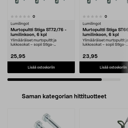
arvostelut
arvostelut
0
0
0.0 viidestä
tähdestä
Lumilingot
Lumilingot
Murtopultti Stiga ST72/76 -
Murtopultti Stiga ST66
lumilinkoon, 6 kpl
lumilinkoon, 6 kpl
Ylimääräiset murtopultit ja
Ylimääräiset murtopultit j
lukkosokat – sopii Stiga-
lukkosokat – sopii Stiga-
lumilinkoon. Stiga-murtopul...
lumilinkoon. Stiga-murtopu
25,95
23,95
Lisää ostoskoriin
Lisää ostoskoriin
Saman kategorian hittituotteet