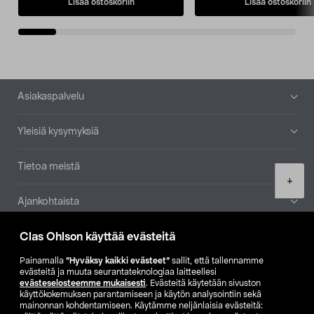
Lisää ostoskoriin
Lisää ostoskoriin
Alatunniste
Asiakaspalvelu
Yleisiä kysymyksiä
Tietoa meistä
Product
+
quantity
Ajankohtaista
Clas Ohlson käyttää evästeitä
Muut yrityksemme
Painamalla
”Hyväksy kaikki evästeet”
sallit, että tallennamme
Etsi myymälä
evästeitä ja muuta seurantateknologiaa laitteellesi
evästeselosteemme mukaisesti
. Evästeitä käytetään sivuston
käyttökokemuksen parantamiseen ja käytön analysointiin sekä
mainonnan kohdentamiseen. Käytämme neljänlaisia evästeitä:
SE
NO
FI