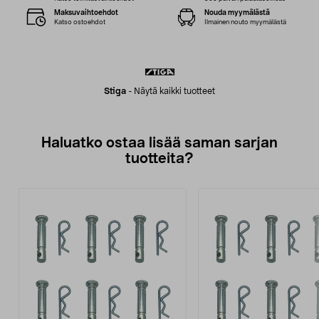
Maksuvaihtoehdot
Nouda myymälästä
Katso ostoehdot
Ilmainen nouto myymälästä
Stiga
-
Näytä kaikki tuotteet
Haluatko ostaa lisää saman sarjan
tuotteita?