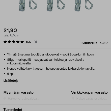
21,90
(sis. ALV:n)
5.0
(
1
)
Tuotenro:
51-4340
Ylimääräiset murtopultit ja lukkosokat – sopii Stiga-lumilinkoon.
Stiga-murtopultit – suojaavat vaihteistoa ja ruuviakselia
ylikuormitukselta.
Nopea vaihto tarvittaessa – helppo asentaa lukkosokkien avulla.
6 kpl.
Lisätietoja
Myymälän varasto
Verkkokaupan varasto
Hakee varastosaldoa...
Hakee varastosaldoa...
Tuotetiedot