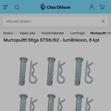
Etusivu
Vapaa-aika
Puutarhakoneet
Lumilingot
Murtopultti St
Murtopultti Stiga ST56/62 - lumilinkoon, 6 kpl