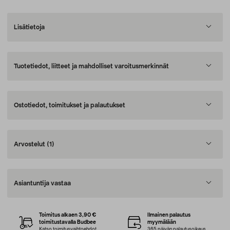
Lisätietoja
Tuotetiedot, liitteet ja mahdolliset varoitusmerkinnät
Ostotiedot, toimitukset ja palautukset
Arvostelut
(1)
Asiantuntija vastaa
Toimitus alkaen 3,90 €
Ilmainen palautus
toimitustavalla Budbee
myymälään
Katso toimitusvaihtoehdot
365 päivän palautusoikeus