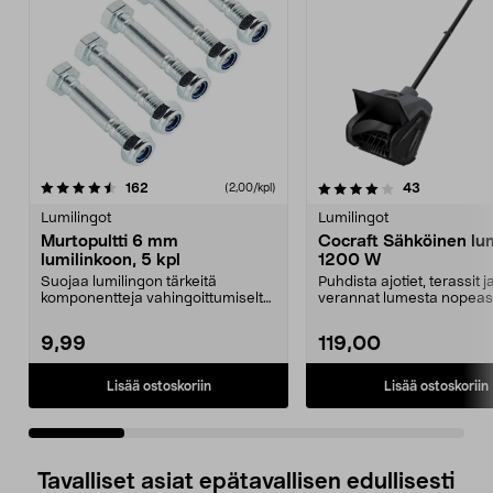
4.0 viidestä
arvostelut
4.0 viidestä
arvostelut
162
43
(2,00/kpl)
tähdestä
t
Lumilingot
Lumilingot
Murtopultti 6 mm
Cocraft Sähköinen lum
lumilinkoon, 5 kpl
1200 W
Suojaa lumilingon tärkeitä
Puhdista ajotiet, terassit j
komponentteja vahingoittumiselta
verannat lumesta nopeast
tukoksen tapahtuessa...
helposti. Cocraftin 1...
9,99
119,00
Lisää ostoskoriin
Lisää ostoskoriin
Tavalliset asiat epätavallisen edullisesti