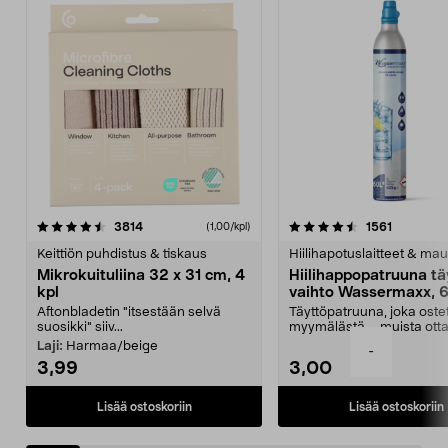
4.5viidestä
arvostelut
4.5viidestä
arvostelu
3814
1561
(1,00/kpl)
tähdestä
t
Keittiön puhdistus & tiskaus
Hiilihapotuslaitteet & mau
Mikrokuituliina 32 x 31 cm, 4
Hiilihappopatruuna tä
kpl
vaihto Wassermaxx, 6
Aftonbladetin "itsestään selvä
Täyttöpatruuna, joka ost
suosikki" siiv...
myymälästä – muista ott
patruuna mukaasi m...
Laji:
Harmaa/beige
-
3,99
3,00
Lisää ostoskoriin
Lisää ostoskoriin