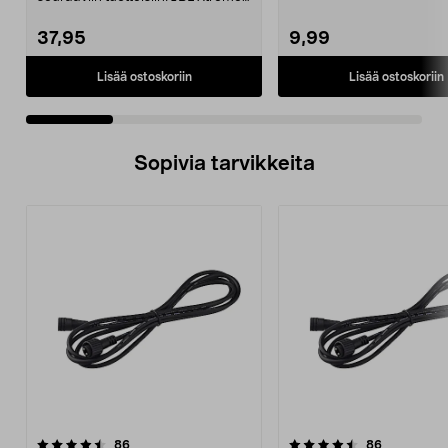
JBL Xtreme 2J...
37,95
9,99
Lisää ostoskoriin
Lisää ostoskoriin
Sopivia tarvikkeita
4.5viidestä
arvostelut
4.5viidestä
arvostelut
86
86