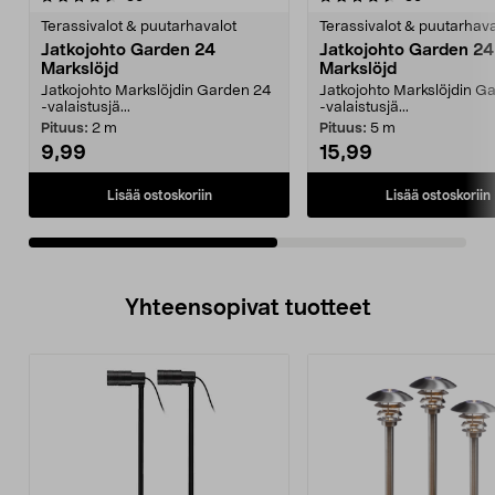
tähdestä
t
Terassivalot & puutarhavalot
Terassivalot & puutarhava
Jatkojohto Garden 24
Jatkojohto Garden 24
Markslöjd
Markslöjd
Jatkojohto Markslöjdin Garden 24
Jatkojohto Markslöjdin G
-valaistusjä...
-valaistusjä...
Pituus:
2 m
Pituus:
5 m
9,99
15,99
Lisää ostoskoriin
Lisää ostoskoriin
Yhteensopivat tuotteet