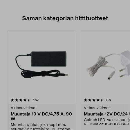
Saman kategorian hittituotteet
4.5 viidestä
arvostelut
4.5 viidestä
arvostelut
167
28
tähdestä
t
Virtasovittimet
Virtasovittimet
Muuntaja 19 V DC/4,75 A, 90
Muuntaja 12V DC/24
W
Cotech LED-valolistaan, 
RGB-valot:36-8068, SP
Muuntaja/laturi, joka sopii mm.
RGBPMD-01B.
seuraaviin tuotteisiin: JBL Xtreme