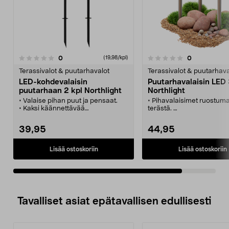
arvostelut
arvostelut
0
0
0.0 viidestä
(19,98/kpl)
tähdestä
Terassivalot & puutarhavalot
Terassivalot & puutarhava
LED-kohdevalaisin
Puutarhavalaisin LED 
puutarhaan 2 kpl Northlight
Northlight
• Valaise pihan puut ja pensaat.
• Pihavalaisimet ruostum
• Kaksi käännettävää
terästä.
kohdevalaisinta, joissa säädettävä
• Helppo asentaa, mukan
valokeila.
maapiikki.
39,95
44,95
• Korkeus maanpinnasta n. 43 cm.
• Mukana muuntaja ja kaa
• Korkeus maan pinnasta 
cm.
Lisää ostoskoriin
Lisää ostoskoriin
• IP65.
Tavalliset asiat epätavallisen edullisesti