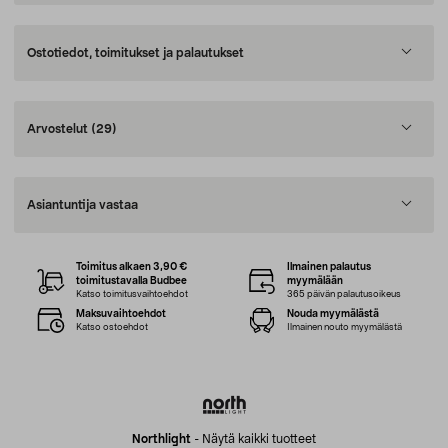
Ostotiedot, toimitukset ja palautukset
Arvostelut
(29)
Asiantuntija vastaa
Toimitus alkaen 3,90 €
Ilmainen palautus
toimitustavalla Budbee
myymälään
Katso toimitusvaihtoehdot
365 päivän palautusoikeus
Maksuvaihtoehdot
Nouda myymälästä
Katso ostoehdot
Ilmainen nouto myymälästä
Northlight
-
Näytä kaikki tuotteet