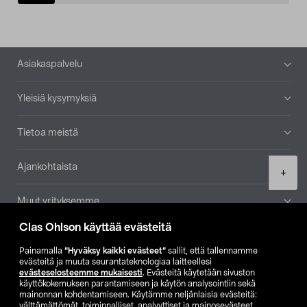
Alatunniste
Asiakaspalvelu
Yleisiä kysymyksiä
Tietoa meistä
Ajankohtaista
Product
+
quantity
Muut yrityksemme
Clas Ohlson käyttää evästeitä
Etsi myymälä
Painamalla
”Hyväksy kaikki evästeet”
sallit, että tallennamme
evästeitä ja muuta seurantateknologiaa laitteellesi
SE
NO
FI
evästeselosteemme mukaisesti
. Evästeitä käytetään sivuston
käyttökokemuksen parantamiseen ja käytön analysointiin sekä
FI
SV
mainonnan kohdentamiseen. Käytämme neljänlaisia evästeitä:
välttämättömät, toiminnalliset, analyyttiset ja mainosevästeet.