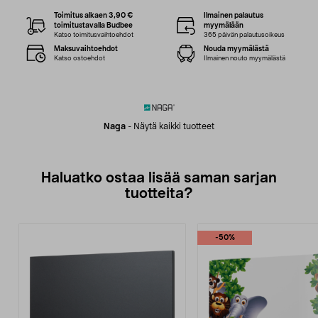
Toimitus alkaen 3,90 €
Ilmainen palautus
toimitustavalla Budbee
myymälään
Katso toimitusvaihtoehdot
365 päivän palautusoikeus
Maksuvaihtoehdot
Nouda myymälästä
Katso ostoehdot
Ilmainen nouto myymälästä
Naga
-
Näytä kaikki tuotteet
Haluatko ostaa lisää saman sarjan
tuotteita?
-50%