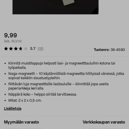
9,99
(sis. ALV:n)
3.7
(
11
)
Tuotenro:
39-4590
Kiinnitä muistilappuja helposti lasi- ja magneettitauluihin kotona tai
työpaikalla.
Naga-magneetit – 10 käytännöllistä magneettia hillityissä väreissä, jotka
sopivat kaikkiin sisustustyyleihin.
Riittävän luja magneettisille lasitauluille – kiinnittää jopa useita
paperiarkkeja kerralla.
Näppärä koko – helppo siirtää tarvittaessa.
Mitat: 2 x 2 x 0,5 cm.
Lisätietoja
Myymälän varasto
Verkkokaupan varasto