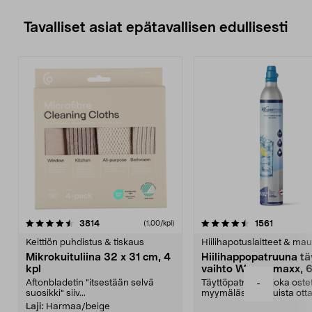
Tavalliset asiat epätavallisen edullisesti
4.5viidestä
arvostelut
4.5viidestä
arvostelu
3814
1561
(1,00/kpl)
tähdestä
t
Keittiön puhdistus & tiskaus
Hiilihapotuslaitteet & mau
Mikrokuituliina 32 x 31 cm, 4
Hiilihappopatruuna tä
kpl
vaihto Wassermaxx, 6
Aftonbladetin "itsestään selvä
Täyttöpatruuna, joka ost
-
suosikki" siiv...
myymälästä – muista ott
patruuna mukaasi m...
Laji:
Harmaa/beige