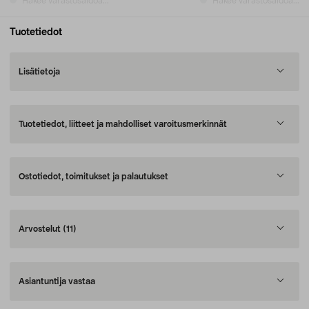
Hakee varastosaldoa...
Hakee varastosaldoa...
Tuotetiedot
Lisätietoja
Tuotetiedot, liitteet ja mahdolliset varoitusmerkinnät
Ostotiedot, toimitukset ja palautukset
Arvostelut
(11)
Asiantuntija vastaa