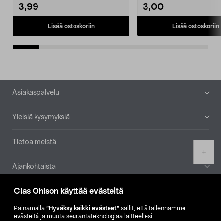
3,99
3,00
Lisää ostoskoriin
Lisää ostoskoriin
Alatunniste
Asiakaspalvelu
Yleisiä kysymyksiä
Tietoa meistä
Product
+
quantity
Ajankohtaista
Clas Ohlson käyttää evästeitä
Muut yrityksemme
Painamalla
”Hyväksy kaikki evästeet”
sallit, että tallennamme
Etsi myymälä
evästeitä ja muuta seurantateknologiaa laitteellesi