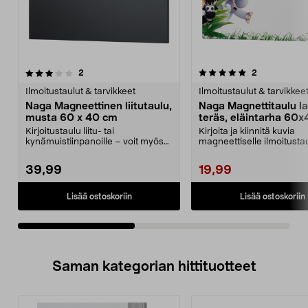
5.0viidestä
arvostelut
5.0viidestä
arvostelut
2
2
tähdestä
t
Ilmoitustaulut & tarvikkeet
Ilmoitustaulut & tarvikkee
Naga Magneettinen liitutaulu,
Naga Magnettitaulu lap
musta 60 x 40 cm
teräs, eläintarha 60
Kirjoitustaulu liitu- tai
Kirjoita ja kiinnitä kuvia
kynämuistiinpanoille – voit myös
magneettiselle ilmoitustau
kiinnittää lappuja ma...
jossa on eläinaihe. ...
39,99
19,99
Lisää ostoskoriin
Lisää ostoskoriin
Saman kategorian hittituotteet