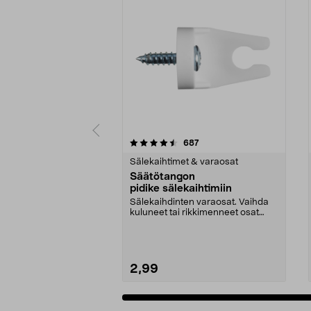
5 viidestä
4.5 viidestä
arvostelut
687
tähdestä
tähdestä
Sälekaihtimet & varaosat
Säätötangon
pidike sälekaihtimiin
Sälekaihdinten varaosat. Vaihda
kuluneet tai rikkimenneet osat
helposti. Ruuvit ...
2,99