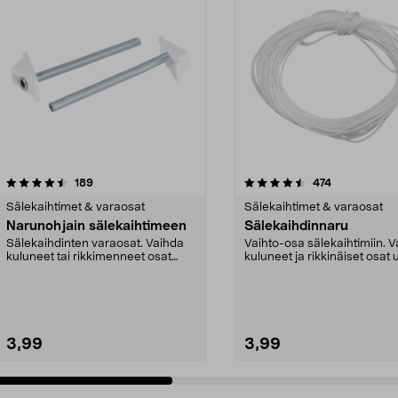
4.5 viidestä
arvostelut
4.5 viidestä
arvostelut
189
474
tähdestä
Sälekaihtimet & varaosat
Sälekaihtimet & varaosat
Narunohjain sälekaihtimeen
Sälekaihdinnaru
Sälekaihdinten varaosat. Vaihda
Vaihto-osa sälekaihtimiin. 
kuluneet tai rikkimenneet osat
kuluneet ja rikkinäiset osat u
helposti. 2 kpl.
3,99
3,99