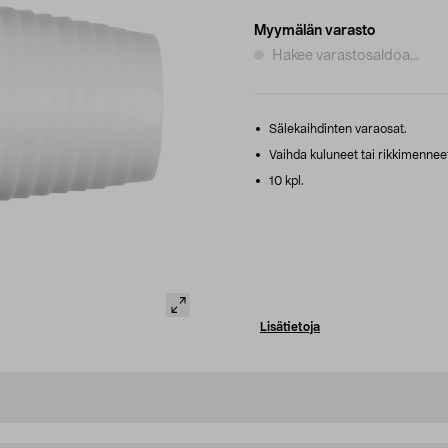
Myymälän varasto
Hakee varastosaldoa...
Sälekaihdinten varaosat.
Vaihda kuluneet tai rikkimenneet
10 kpl.
Lisätietoja