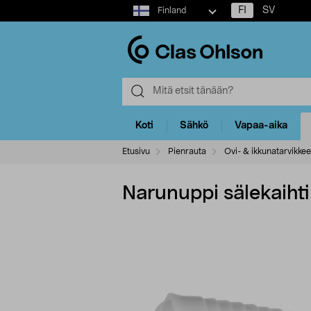
Select
FI
SV
Finland
market
Koti
Sähkö
Vapaa-aika
Etusivu
Pienrauta
Ovi- & ikkunatarvikkee
Narunuppi sälekaihti