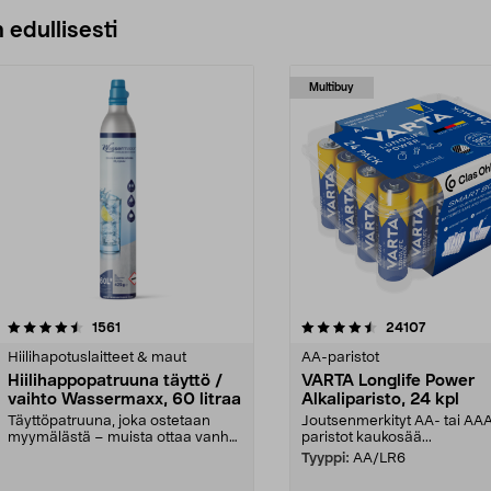
 edullisesti
Multibuy
4.5viidestä
arvostelut
4.5viidestä
arvostelut
1561
24107
tähdestä
Hiilihapotuslaitteet & maut
AA-paristot
Hiilihappopatruuna täyttö /
VARTA Longlife Power
vaihto Wassermaxx, 60 litraa
Alkaliparisto, 24 kpl
Täyttöpatruuna, joka ostetaan
Joutsenmerkityt AA- tai AA
myymälästä – muista ottaa vanha
paristot kaukosää...
patruuna mukaasi m...
Tyyppi:
AA/LR6