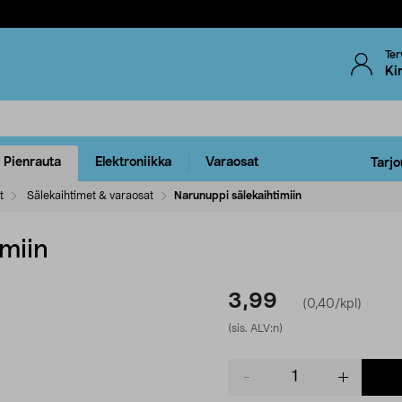
Ter
Ki
Pienrauta
Elektroniikka
Varaosat
Tarjo
t
Sälekaihtimet & varaosat
Narunuppi sälekaihtimiin
miin
3,99
(0,40/kpl)
(sis. ALV:n)
Product
quantity