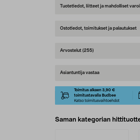
Tuotetiedot, liitteet ja mahdolliset var
Ostotiedot, toimitukset ja palautukset
Arvostelut
(255)
Asiantuntija vastaa
Toimitus alkaen 3,90 €
toimitustavalla Budbee
Katso toimitusvaihtoehdot
Saman kategorian hittituott