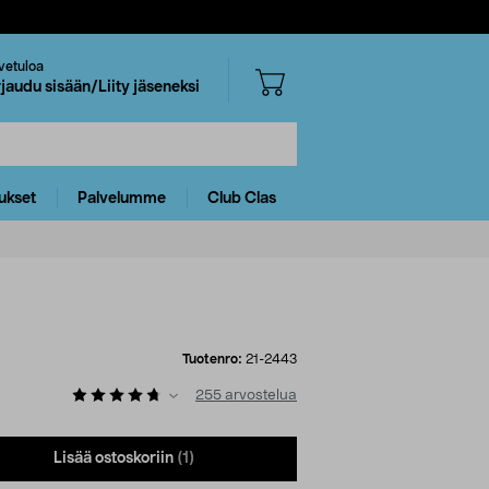
vetuloa
rjaudu sisään/Liity jäseneksi
ukset
Palvelumme
Club Clas
Tuotenro:
21-2443
255
arvostelua
Lisää ostoskoriin
(1)