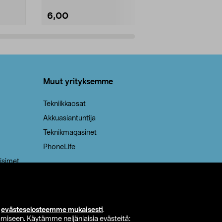
6,00
2,00
Lisää ostoskoriin
Lisää
Muut yrityksemme
Tekniikkaosat
Akkuasiantuntija
Teknikmagasinet
PhoneLife
isimet
i
evästeselosteemme mukaisesti
.
miseen. Käytämme neljänlaisia evästeitä: