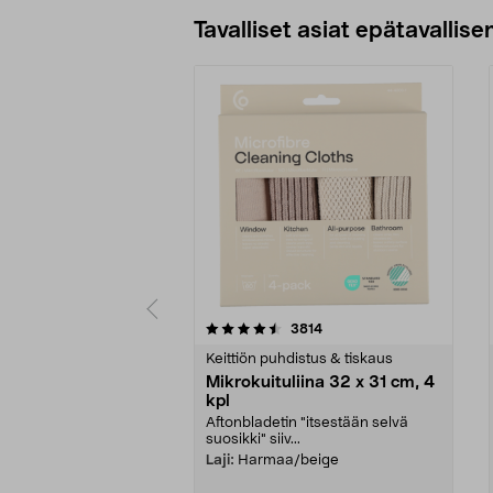
Tavalliset asiat epätavallisen
5viidestä
4.5viidestä
arvostelut
3814
tähdestä
tähdestä
Keittiön puhdistus & tiskaus
Mikrokuituliina 32 x 31 cm, 4
kpl
Aftonbladetin "itsestään selvä
suosikki" siiv...
Laji:
Harmaa/beige