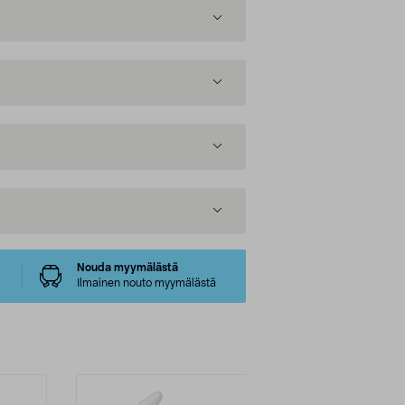
Nouda myymälästä
Ilmainen nouto myymälästä