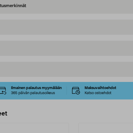
oitusmerkinnät
Ilmainen palautus myymälään
Maksuvaihtoehdot
365 päivän palautusoikeus
Katso ostoehdot
eet