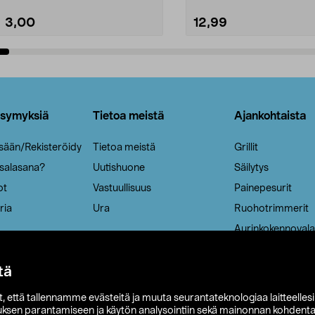
3,00
12,99
Lisää ostoskoriin
Lisää ostoskoriin
ysymyksiä
Tietoa meistä
Ajankohtaista
isään/Rekisteröidy
Tietoa meistä
Grillit
 salasana?
Uutishuone
Säilytys
ot
Vastuullisuus
Painepesurit
ria
Ura
Ruohotrimmerit
Aurinkokennovala
tä
it, että tallennamme evästeitä ja muuta seurantateknologiaa laitteelles
uksen parantamiseen ja käytön analysointiin sekä mainonnan kohdenta