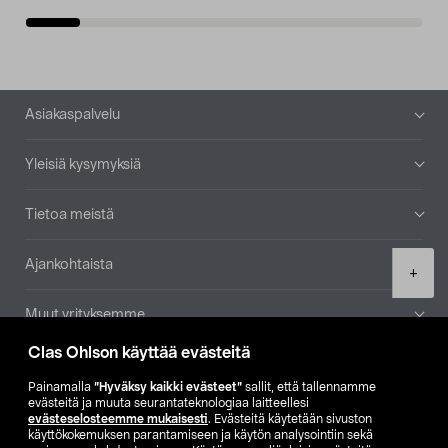
Alatunniste
Asiakaspalvelu
Yleisiä kysymyksiä
Tietoa meistä
Ajankohtaista
Product
+
quantity
Muut yrityksemme
Clas Ohlson käyttää evästeitä
Etsi myymälä
Painamalla
”Hyväksy kaikki evästeet”
sallit, että tallennamme
evästeitä ja muuta seurantateknologiaa laitteellesi
SE
NO
FI
evästeselosteemme mukaisesti
. Evästeitä käytetään sivuston
käyttökokemuksen parantamiseen ja käytön analysointiin sekä
FI
SV