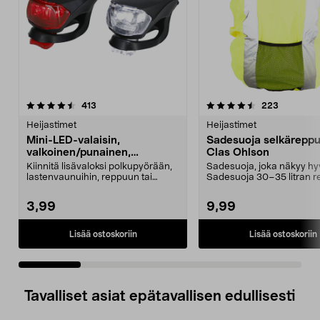
4.5 viidestä
arvostelut
4.5 viidestä
arvostelut
413
223
tähdestä
t
Heijastimet
Heijastimet
Mini-LED-valaisin,
Sadesuoja selkäreppu
valkoinen/punainen,
Clas Ohlson
kuminauha, 2 kpl
Kiinnitä lisävaloksi polkupyörään,
Sadesuoja, joka näkyy hyv
lastenvaunuihin, reppuun tai
Sadesuoja 30–35 litran re
vaatteisiin. Min...
Kiinnitetään paino...
3,99
9,99
Lisää ostoskoriin
Lisää ostoskoriin
Tavalliset asiat epätavallisen edullisesti