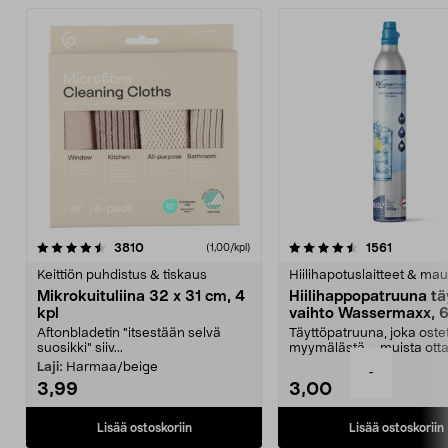
4.5viidestä
arvostelut
4.5viidestä
arvostelu
3810
1561
(1,00/kpl)
tähdestä
t
Keittiön puhdistus & tiskaus
Hiilihapotuslaitteet & mau
Mikrokuituliina 32 x 31 cm, 4
Hiilihappopatruuna tä
kpl
vaihto Wassermaxx, 6
Aftonbladetin "itsestään selvä
Täyttöpatruuna, joka ost
suosikki" siiv...
myymälästä – muista ott
patruuna mukaasi m...
Laji:
Harmaa/beige
-
3,99
3,00
Lisää ostoskoriin
Lisää ostoskoriin