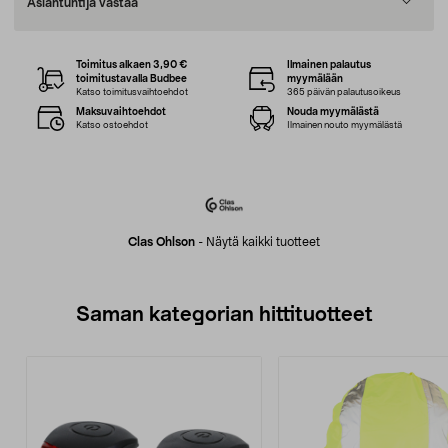
Asiantuntija vastaa
Toimitus alkaen 3,90 €
Ilmainen palautus
toimitustavalla Budbee
myymälään
Katso toimitusvaihtoehdot
365 päivän palautusoikeus
Maksuvaihtoehdot
Nouda myymälästä
Katso ostoehdot
Ilmainen nouto myymälästä
Clas Ohlson
-
Näytä kaikki tuotteet
Saman kategorian hittituotteet