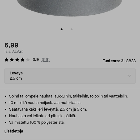
6,99
(sis. ALV:n)
3.9
(
89
)
Tuotenro:
31-8833
Select
Leveys
variant
2,5 cm
Solmi tai ompele nauhaa laukkuihin, takkeihin, tolppiin tai vaatteisiin.
10 m pitkä nauha heijastavaa materiaalia.
Saatavana kaksi eri leveyttä, 2,5 cm ja 5 cm.
Nauhasta voi leikata eri pituisia pätkiä.
Valmistettu 100 % polyesteristä.
Lisätietoja