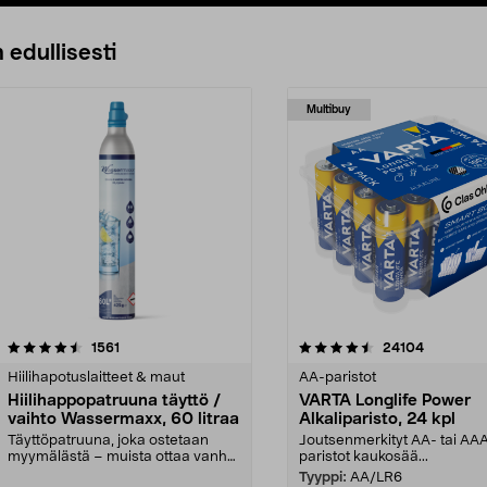
Lisää ostoskoriin
Lisää ostoskoriin
 edullisesti
Multibuy
4.5viidestä
arvostelut
4.5viidestä
arvostelut
1561
24104
tähdestä
Hiilihapotuslaitteet & maut
AA-paristot
Hiilihappopatruuna täyttö /
VARTA Longlife Power
vaihto Wassermaxx, 60 litraa
Alkaliparisto, 24 kpl
Täyttöpatruuna, joka ostetaan
Joutsenmerkityt AA- tai AA
myymälästä – muista ottaa vanha
paristot kaukosää...
patruuna mukaasi m...
Tyyppi:
AA/LR6