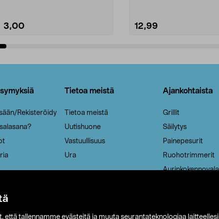
3,00
12,99
Lisää ostoskoriin
Lisää ostoskoriin
ysymyksiä
Tietoa meistä
Ajankohtaista
isään/Rekisteröidy
Tietoa meistä
Grillit
 salasana?
Uutishuone
Säilytys
ot
Vastuullisuus
Painepesurit
ria
Ura
Ruohotrimmerit
Aurinkokennovala
tä
it, että tallennamme evästeitä ja muuta seurantateknologiaa laitteelles