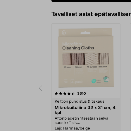
Lisää ostoskoriin
Tavalliset asiat epätavallisen
5viidestä
4.5viidestä
arvostelut
3810
tähdestä
tähdestä
Keittiön puhdistus & tiskaus
Mikrokuituliina 32 x 31 cm, 4
kpl
Aftonbladetin "itsestään selvä
suosikki" siiv...
Laji:
Harmaa/beige