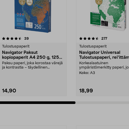
4.5 viidestä
arvostelut
4.5 viidestä
arvostelut
39
277
tähdestä
Tulostuspaperit
Tulostuspaperit
Navigator Paksut
Navigator Universal
kopiopaperit A4 250 g, 125
Tulostuspaperi, rei'ittä
arkkia
80 g/m²
Paksu paperi, joka korostaa värejä
Korkealaatuinen
ja kontrastia – täydellinen
ympäristömerkitty paperi, jok
diplomeihin, ruok...
Koko:
A3
14,90
18,99