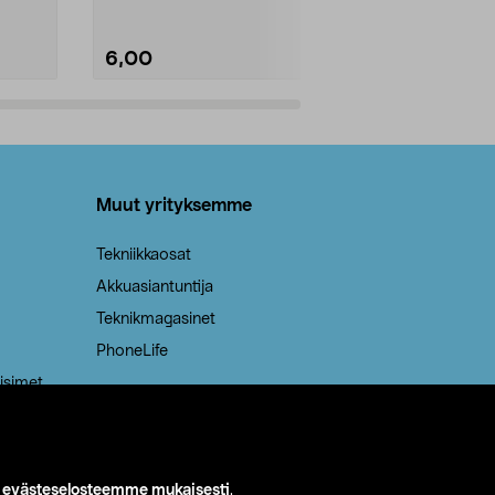
6,00
2,00
Lisää ostoskoriin
Lisää
Muut yrityksemme
Tekniikkaosat
Akkuasiantuntija
Teknikmagasinet
PhoneLife
isimet
i
evästeselosteemme mukaisesti
.