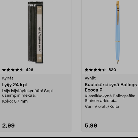
4.5viidestä
arvostelut
4.5viidestä
arvostelut
426
520
tähdestä
Kynät
Kynät
Lyijy 24 kpl
Kuulakärkikynä Ballogr
Epoca P
Lyijy lyijytäytekynään! Sopii
useimpiin mekaa...
Klassikkokynä Ballografilta.
Sininen arkistoi...
Koko:
0,7 mm
Väri:
Violetti/Kulta
2,99
5,99