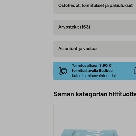
Ostotiedot, toimitukset ja palautukset
Arvostelut
(163)
Asiantuntija vastaa
Toimitus alkaen 3,90 €
toimitustavalla Budbee
Katso toimitusvaihtoehdot
Saman kategorian hittituott