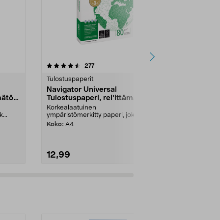
4.5 viidestä
arvostelut
4.5
277
5
tähdestä
tähdestä
Tulostuspaperit
Tulostuspaper
Navigator Universal
Kantokahva
mätön
Tulostuspaperi, rei'ittämätön
Kätevä apuväl
80 g/m²
Helpottaa pai
Korkealaatuinen
kantamista. So
...
ympäristömerkitty paperi, jok...
Koko:
A4
12,99
0,99