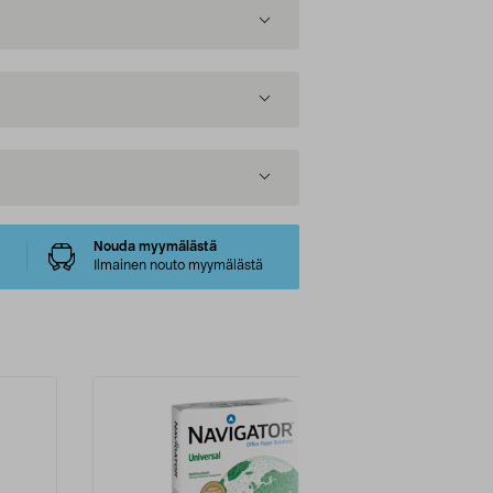
Nouda myymälästä
Ilmainen nouto myymälästä