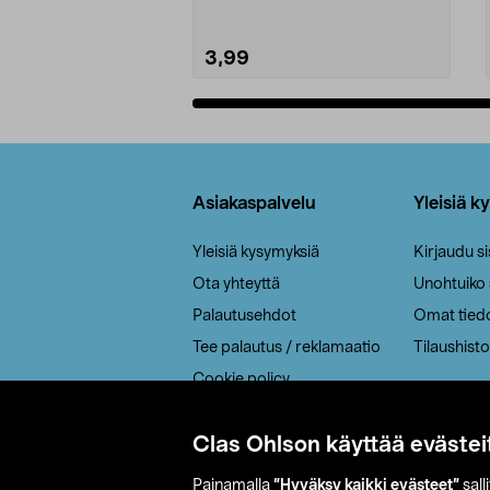
3,99
Lisää ostoskoriin
Alatunniste
Asiakaspalvelu
Yleisiä k
Yleisiä kysymyksiä
Kirjaudu s
Ota yhteyttä
Unohtuiko
Palautusehdot
Omat tied
Tee palautus / reklamaatio
Tilaushisto
Cookie policy
Toimitustavat
Clas Ohlson käyttää evästei
Saavutettavuus
Painamalla
”Hyväksy kaikki evästeet”
sall