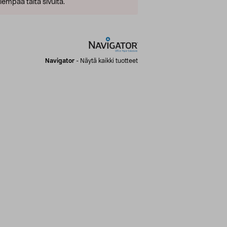
empaa tältä sivulta.
Navigator
-
Näytä kaikki tuotteet