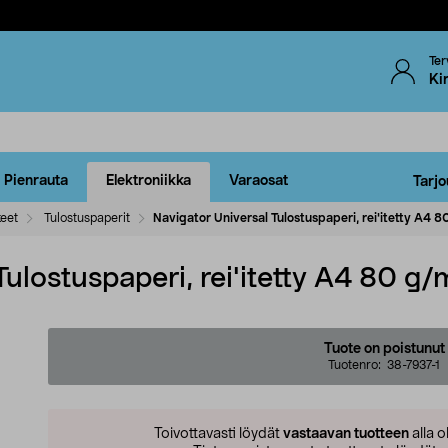
Ter
Ki
Pienrauta
Elektroniikka
Varaosat
Tarjo
keet
Tulostuspaperit
Navigator Universal Tulostuspaperi, rei'itetty A4 
Tulostuspaperi, rei'itetty A4 80 g
Tuote on poistunut
Tuotenro:
38-7937-1
Toivottavasti löydät
vastaavan tuotteen
alla o