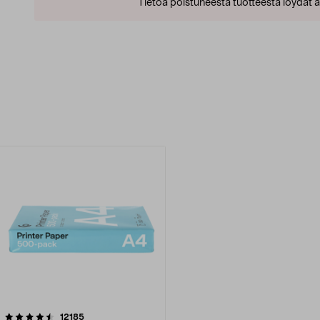
Tietoa poistuneesta tuotteesta löydät al
arvostelut
12185