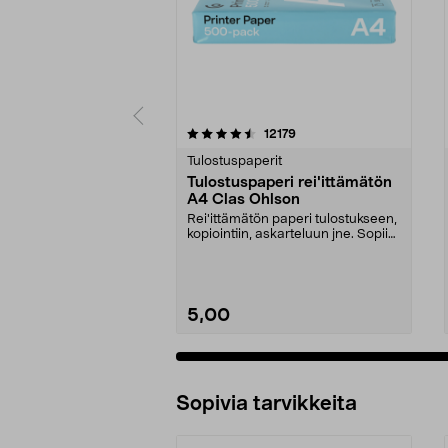
5 viidestä
4.5 viidestä
arvostelut
12179
tähdestä
tähdestä
Tulostuspaperit
Tulostuspaperi rei'ittämätön
A4 Clas Ohlson
Rei'ittämätön paperi tulostukseen,
kopiointiin, askarteluun jne. Sopii
hyvin pii...
5,00
Sopivia tarvikkeita