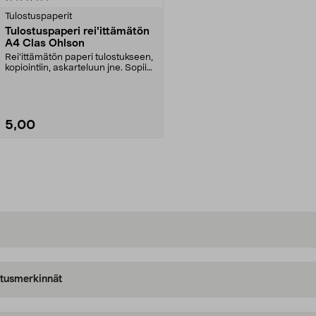
Tulostuspaperit
Tulostuspaperi rei'ittämätön
A4 Clas Ohlson
Rei'ittämätön paperi tulostukseen,
kopiointiin, askarteluun jne. Sopii
hyvin pii...
5,00
Lisää ostoskoriin
oitusmerkinnät