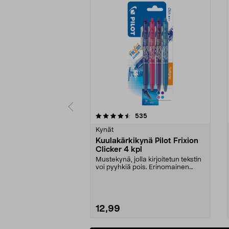
5viidestä
4.5viidestä
arvostelut
535
tähdestä
tähdestä
Kynät
Kuulakärkikynä Pilot Frixion
Clicker 4 kpl
Mustekynä, jolla kirjoitetun tekstin
voi pyyhkiä pois. Erinomainen
kynä ristikoi...
12,99