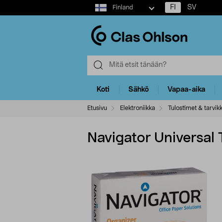
Select
FI
SV
Finland
market
Koti
Sähkö
Vapaa-aika
Etusivu
Elektroniikka
Tulostimet & tarvik
Navigator Universal 