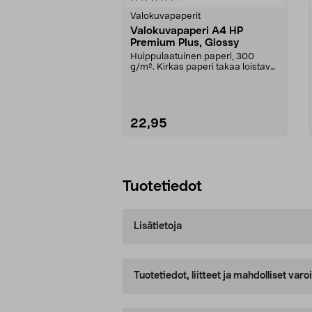
tähdestä
tähdestä
Valokuvapaperit
Valokuvapaperi A4 HP
Premium Plus, Glossy
Huippulaatuinen paperi, 300
g/m². Kirkas paperi takaa loistavat
ja tehokkaat kuv...
22,95
Lisää ostoskoriin
Tuotetiedot
Lisätietoja
Tuotetiedot, liitteet ja mahdolliset var