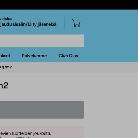
vetuloa
rjaudu sisään/Liity jäseneksi
ukset
Palvelumme
Club Clas
80 g/m2
/m2
levien tuotteiden joukosta.