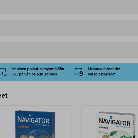
Ilmainen palautus myymälään
Maksuvaihtoehdot
365 päivän palautusoikeus
Katso ostoehdot
eet