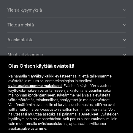
Yleisiä kysymyksiä
Tietoa meistä
Ajankohtaista
Muut yrityksemme
Clas Ohlson käyttää evästeitä
Etsi myymälä
Painamalla
”Hyväksy kaikki evästeet”
sallit, että tallennamme
evästeitä ja muuta seurantateknologiaa laitteellesi
SE
NO
FI
evästeselosteemme mukaisesti
. Evästeitä käytetään sivuston
käyttökokemuksen parantamiseen ja käytön analysointiin sekä
FI
SV
mainonnan kohdentamiseen. Käytämme neljänlaisia evästeitä:
välttämättömät, toiminnalliset, analyyttiset ja mainosevästeet.
Välttämättömiin evästeisiin ei tarvita suostumustasi, sillä ne ovat
välttämättömiä verkkosivuston sisällön toimimisen kannalta. Voit
halutessasi muuttaa asetuksiasi painamalla
Asetukset
. Evästeiden
hyväksyminen on vapaaehtoista. Voit perua suostumuksesi milloin
vain muuttamalla evästeasetuksiasi, apua saat tarvittaessa
asiakaspalvelustamme.
Club Clas
Ostoehdot
Tietosuojaseloste