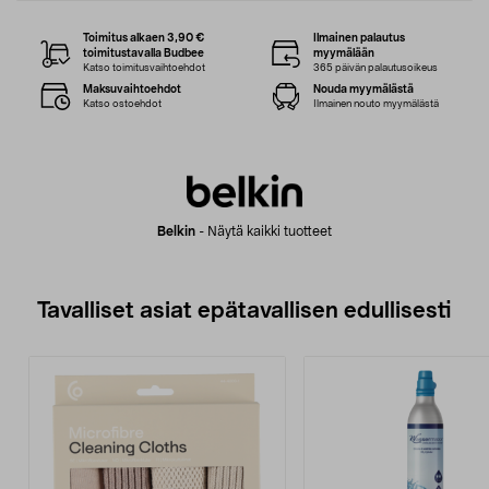
Toimitus alkaen 3,90 €
Ilmainen palautus
toimitustavalla Budbee
myymälään
Katso toimitusvaihtoehdot
365 päivän palautusoikeus
Maksuvaihtoehdot
Nouda myymälästä
Katso ostoehdot
Ilmainen nouto myymälästä
Belkin
-
Näytä kaikki tuotteet
Tavalliset asiat epätavallisen edullisesti