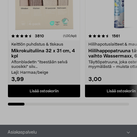
4.5viidestä
arvostelut
4.5viidestä
arvostelu
3810
1561
(1,00/kpl)
tähdestä
t
Keittiön puhdistus & tiskaus
Hiilihapotuslaitteet & mau
Mikrokuituliina 32 x 31 cm, 4
Hiilihappopatruuna tä
kpl
vaihto Wassermaxx, 6
Aftonbladetin "itsestään selvä
Täyttöpatruuna, joka ost
suosikki" siiv...
myymälästä – muista ott
patruuna mukaasi m...
Laji:
Harmaa/beige
3,99
3,00
Lisää ostoskoriin
Lisää ostoskoriin
Alatunniste
Asiakaspalvelu