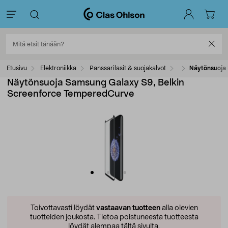
Etusivu
Elektroniikka
Panssarilasit & suojakalvot
Näytönsuoja
Näytönsuoja Samsung Galaxy S9, Belkin
Screenforce TemperedCurve
Toivottavasti löydät
vastaavan tuotteen
alla olevien
tuotteiden joukosta.
Tietoa poistuneesta tuotteesta
löydät alempaa tältä sivulta.