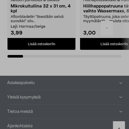
Keittiön puhdistus & tiskaus
Hiilihapotuslaitteet & mau
Mikrokuituliina 32 x 31 cm, 4
Hiilihappopatruuna tä
kpl
vaihto Wassermaxx, 6
Aftonbladetin "itsestään selvä
Täyttöpatruuna, joka ost
suosikki" siiv...
myymälästä – muista ott
patruuna mukaasi m...
Laji:
Harmaa/beige
-
3,99
3,00
Lisää ostoskoriin
Lisää ostoskoriin
Alatunniste
Asiakaspalvelu
Yleisiä kysymyksiä
Tietoa meistä
Ajankohtaista
Product
+