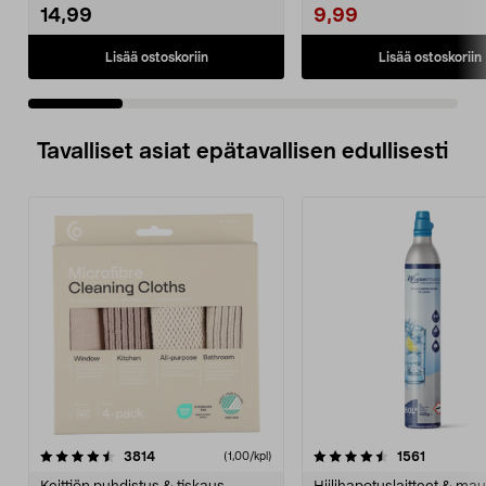
14,99
9,99
Lisää ostoskoriin
Lisää ostoskoriin
Tavalliset asiat epätavallisen edullisesti
4.5viidestä
arvostelut
4.5viidestä
arvostelu
3814
1561
(1,00/kpl)
tähdestä
t