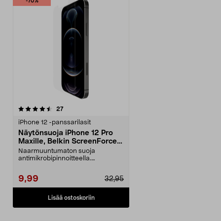
-70%
arvostelut
27
iPhone 12 -panssarilasit
Näytönsuoja iPhone 12 Pro
Maxille, Belkin ScreenForce
UltraGlass Anti-Microbial
Naarmuuntumaton suoja
antimikrobipinnoitteella.
UltraGlass - 2 kertaa vahvempi k...
9,99
32,95
Lisää ostoskoriin