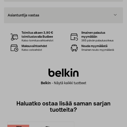
Asiantuntija vastaa
Toimitus alkaen 3,90 €
Ilmainen palautus
toimitustavalla Budbee
myymälään
Katso toimitusvaihtoehdot
365 päivän palautusoikeus
Maksuvaihtoehdot
Nouda myymälästä
Katso ostoehdot
Ilmainen nouto myymälästä
Belkin
-
Näytä kaikki tuotteet
Haluatko ostaa lisää saman sarjan
tuotteita?