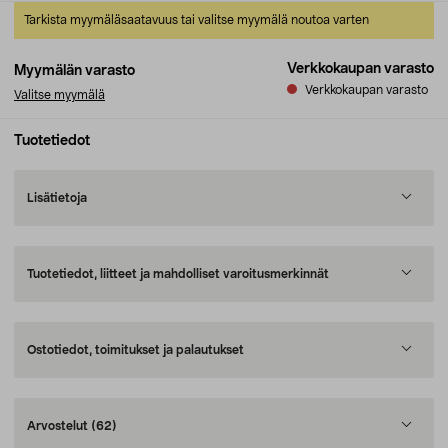
Tarkista myymäläsaatavuus tai valitse myymälä noutoa varten
Verkkokaupan varasto
Myymälän varasto
Verkkokaupan varasto
Valitse myymälä
Tuotetiedot
Lisätietoja
Tuotetiedot, liitteet ja mahdolliset varoitusmerkinnät
Ostotiedot, toimitukset ja palautukset
Arvostelut
(62)