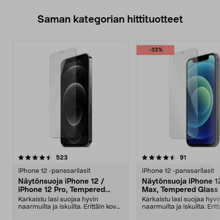
Saman kategorian hittituotteet
-33%
4.5 viidestä
arvostelut
3.0 viidestä
arvostelut
523
91
tähdestä
t
iPhone 12 -panssarilasit
iPhone 12 -panssarilasit
Näytönsuoja iPhone 12 /
Näytönsuoja iPhone 1
iPhone 12 Pro, Tempered
Max, Tempered Glass
Glass
Karkaistu lasi suojaa hyvin
Karkaistu lasi suojaa hyvi
naarmuilta ja iskuilta. Erittäin kova
naarmuilta ja iskuilta. Erit
näytönsuoja – ...
näytönsuoja – ...