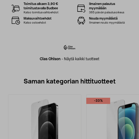
Toimitus alkaen 3,90 €
Ilmainen palautus
toimitustavalla Budbee
myymälään
Katso toimitusvaihtoehdot
365 päivän palautusoikeus
Maksuvaihtoehdot
Nouda myymälästä
Katso ostoehdot
Ilmainen nouto myymälästä
Clas Ohlson
-
Näytä kaikki tuotteet
Saman kategorian hittituotteet
-33%