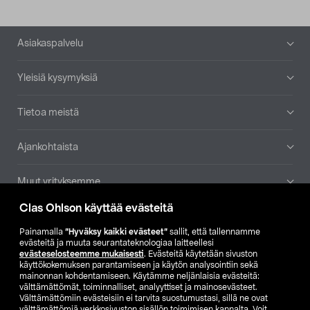
Alatunniste
Asiakaspalvelu
Yleisiä kysymyksiä
Tietoa meistä
Ajankohtaista
Muut yrityksemme
Clas Ohlson käyttää evästeitä
Etsi myymälä
Painamalla
”Hyväksy kaikki evästeet”
sallit, että tallennamme
evästeitä ja muuta seurantateknologiaa laitteellesi
SE
NO
FI
evästeselosteemme mukaisesti
. Evästeitä käytetään sivuston
käyttökokemuksen parantamiseen ja käytön analysointiin sekä
FI
SV
mainonnan kohdentamiseen. Käytämme neljänlaisia evästeitä:
välttämättömät, toiminnalliset, analyyttiset ja mainosevästeet.
Välttämättömiin evästeisiin ei tarvita suostumustasi, sillä ne ovat
välttämättömiä verkkosivuston sisällön toimimisen kannalta. Voit