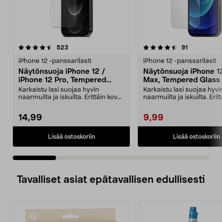
4.5 viidestä
arvostelut
3.0 viidestä
arvostelut
523
91
tähdestä
t
iPhone 12 -panssarilasit
iPhone 12 -panssarilasit
Näytönsuoja iPhone 12 /
Näytönsuoja iPhone 1
iPhone 12 Pro, Tempered
Max, Tempered Glass
Glass
Karkaistu lasi suojaa hyvin
Karkaistu lasi suojaa hyvi
naarmuilta ja iskuilta. Erittäin kova
naarmuilta ja iskuilta. Erit
näytönsuoja – ...
näytönsuoja – ...
14,99
9,99
Lisää ostoskoriin
Lisää ostoskoriin
Tavalliset asiat epätavallisen edullisesti