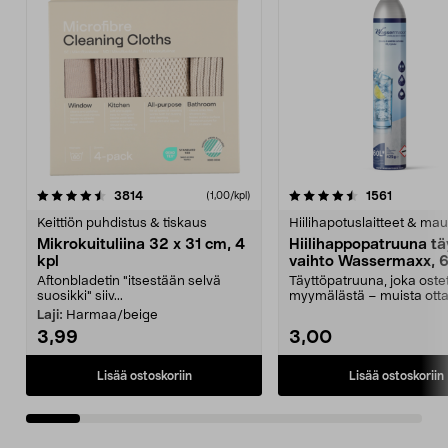
4.5viidestä
arvostelut
4.5viidestä
arvostelu
3814
1561
(1,00/kpl)
tähdestä
t
Keittiön puhdistus & tiskaus
Hiilihapotuslaitteet & mau
Mikrokuituliina 32 x 31 cm, 4
Hiilihappopatruuna tä
kpl
vaihto Wassermaxx, 6
Aftonbladetin "itsestään selvä
Täyttöpatruuna, joka ost
suosikki" siiv...
myymälästä – muista ott
patruuna mukaasi m...
Laji:
Harmaa/beige
3,99
3,00
Lisää ostoskoriin
Lisää ostoskoriin