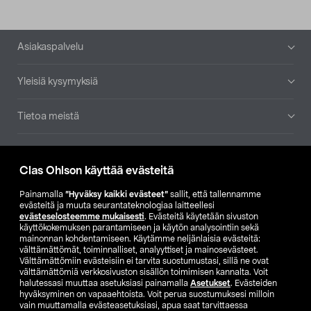
Alatunniste
Asiakaspalvelu
Yleisiä kysymyksiä
Tietoa meistä
Ajankohtaista
Clas Ohlson käyttää evästeitä
Muut yrityksemme
Painamalla
”Hyväksy kaikki evästeet”
sallit, että tallennamme
evästeitä ja muuta seurantateknologiaa laitteellesi
evästeselosteemme mukaisesti
. Evästeitä käytetään sivuston
Etsi myymälä
käyttökokemuksen parantamiseen ja käytön analysointiin sekä
mainonnan kohdentamiseen. Käytämme neljänlaisia evästeitä:
välttämättömät, toiminnalliset, analyyttiset ja mainosevästeet.
SE
NO
FI
Välttämättömiin evästeisiin ei tarvita suostumustasi, sillä ne ovat
välttämättömiä verkkosivuston sisällön toimimisen kannalta. Voit
FI
SV
halutessasi muuttaa asetuksiasi painamalla
Asetukset
. Evästeiden
hyväksyminen on vapaaehtoista. Voit perua suostumuksesi milloin
vain muuttamalla evästeasetuksiasi, apua saat tarvittaessa