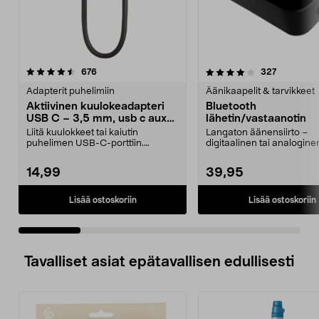
4.0 viidestä
arvostelut
4.0 viidestä
arvostelut
676
327
tähdestä
t
Adapterit puhelimiin
Äänikaapelit & tarvikkeet
Aktiivinen kuulokeadapteri
Bluetooth
USB C – 3,5 mm, usb c aux
lähetin/vastaanotin
adapteri
Liitä kuulokkeet tai kaiutin
Langaton äänensiirto –
puhelimen USB-C-porttiin.
digitaalinen tai analoginen 
Aktiivinen kuulokeadapter...
Helppo liittää tele...
14,99
39,95
Lisää ostoskoriin
Lisää ostoskoriin
Tavalliset asiat epätavallisen edullisesti