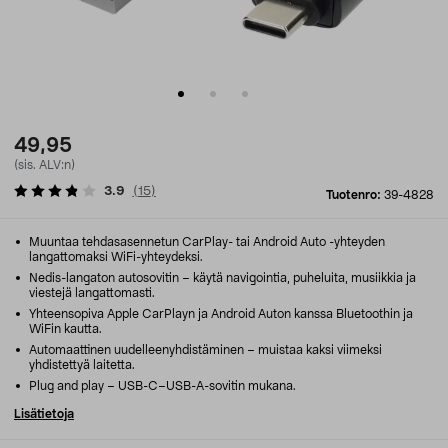
49,95
(sis. ALV:n)
3.9
(
15
)
Tuotenro:
39-4828
Muuntaa tehdasasennetun CarPlay- tai Android Auto -yhteyden
langattomaksi WiFi-yhteydeksi.
Nedis-langaton autosovitin – käytä navigointia, puheluita, musiikkia ja
viestejä langattomasti.
Yhteensopiva Apple CarPlayn ja Android Auton kanssa Bluetoothin ja
WiFin kautta.
Automaattinen uudelleenyhdistäminen – muistaa kaksi viimeksi
yhdistettyä laitetta.
Plug and play – USB-C–USB-A-sovitin mukana.
Lisätietoja