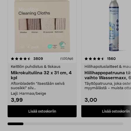
4.5viidestä
arvostelut
4.5viidestä
arvostel
3809
1560
(1,00/kpl)
tähdestä
t
Keittiön puhdistus & tiskaus
Hiilihapotuslaitteet & mau
Mikrokuituliina 32 x 31 cm, 4
Hiilihappopatruuna tä
kpl
vaihto Wassermaxx, 6
Aftonbladetin "itsestään selvä
Täyttöpatruuna, joka ost
suosikki" siiv...
myymälästä – muista ott
patruuna mukaasi m...
Laji:
Harmaa/beige
3,99
3,00
Lisää ostoskoriin
Lisää ostoskoriin