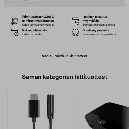
Toimitus alkaen 3,90 €
Ilmainen palautus
toimitustavalla Budbee
myymälään
Katso toimitusvaihtoehdot
365 päivän palautusoikeus
Maksuvaihtoehdot
Nouda myymälästä
Katso ostoehdot
Ilmainen nouto myymälästä
Nedis
-
Näytä kaikki tuotteet
Saman kategorian hittituotteet