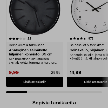
4.5 viidestä
arvostelut
arvostelut
22
972
0.0 viidestä
tähdestä
t
Seinäkellot & tarvikkeet
Seinäkellot & tarvikkeet
Analoginen seinäkello
Seinäkello, hiljainen,
hiljainen koneisto, 35 cm
Koristele kellolla, josta ei
käyntiääntä. Hiljainen sei
Minimalistinen sisustuksen
jossa on l...
yksityiskohta, tumma ja koruton
muotoilu – seinäkello...
9,99
14,99
29,95
Lisää ostoskoriin
Lisää ostoskoriin
Sopivia tarvikkeita