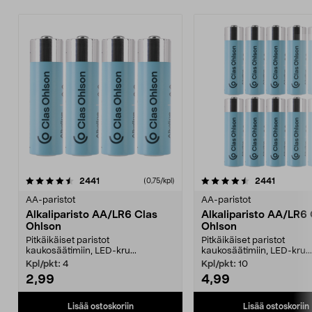
4.5viidestä
arvostelut
4.5viidestä
arvostelu
2441
2441
(0,75/kpl)
tähdestä
t
AA-paristot
AA-paristot
Alkaliparisto AA/LR6 Clas
Alkaliparisto AA/LR6 
Ohlson
Ohlson
Pitkäikäiset paristot
Pitkäikäiset paristot
kaukosäätimiin, LED-kru...
kaukosäätimiin, LED-kru...
Kpl/pkt:
4
Kpl/pkt:
10
2,99
4,99
Lisää ostoskoriin
Lisää ostoskoriin