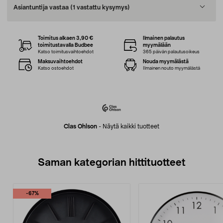
Asiantuntija vastaa
(1 vastattu kysymys)
Toimitus alkaen 3,90 €
Ilmainen palautus
toimitustavalla Budbee
myymälään
Katso toimitusvaihtoehdot
365 päivän palautusoikeus
Maksuvaihtoehdot
Nouda myymälästä
Katso ostoehdot
Ilmainen nouto myymälästä
Clas Ohlson
-
Näytä kaikki tuotteet
Saman kategorian hittituotteet
-67%