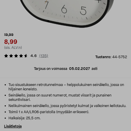
19,99
8,99
(sis. ALV:n)
4.6
(
135
)
Tuotenro:
44-5752
Tarjous on voimassa
05.02.2027
asti
Tuo sisustukseen retrotunnelmaa – helppolukuinen seinäkello, jossa on
hiljainen koneisto.
Seinäkello, jossa on suuret numerot, mustat viisarit ja punainen
sekuntiviisari.
Nelikulmainen seinäkello, jossa pyöristetyt kulmat ja valkoinen kellotaulu.
Toimii 1 x AA/LR06-paristolla (myydään erikseen).
Halkaisija: 25,5 cm.
Lisätietoja