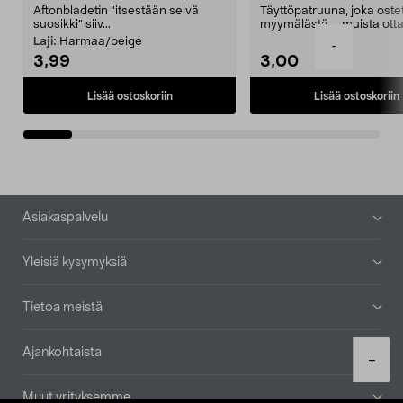
Aftonbladetin "itsestään selvä
Täyttöpatruuna, joka ost
suosikki" siiv...
myymälästä – muista ott
patruuna mukaasi m...
Laji:
Harmaa/beige
-
3,99
3,00
Lisää ostoskoriin
Lisää ostoskoriin
Alatunniste
Asiakaspalvelu
Yleisiä kysymyksiä
Tietoa meistä
Ajankohtaista
Product
+
quantity
Muut yrityksemme