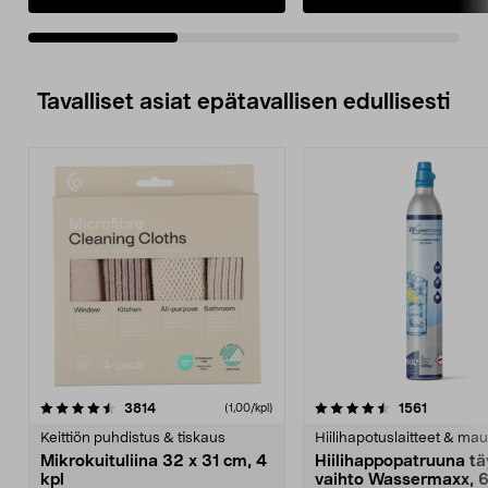
Tavalliset asiat epätavallisen edullisesti
4.5viidestä
arvostelut
4.5viidestä
arvostelu
3814
1561
(1,00/kpl)
tähdestä
t
Keittiön puhdistus & tiskaus
Hiilihapotuslaitteet & mau
Mikrokuituliina 32 x 31 cm, 4
Hiilihappopatruuna tä
kpl
vaihto Wassermaxx, 6