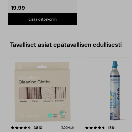
avulla. Nelson Ga...
19,99
Lisää ostoskoriin
Tavalliset asiat epätavallisen edullisesti
4.5viidestä
arvostelut
4.5viidestä
arvostelu
3810
1561
(1,00/kpl)
tähdestä
t