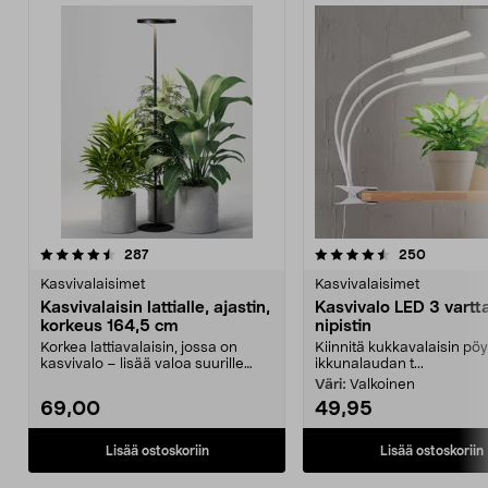
4.5 viidestä
arvostelut
4.5 viidestä
arvostelu
287
250
tähdestä
t
Kasvivalaisimet
Kasvivalaisimet
Kasvivalaisin lattialle, ajastin,
Kasvivalo LED 3 vartta
korkeus 164,5 cm
nipistin
Korkea lattiavalaisin, jossa on
Kiinnitä kukkavalaisin pö
kasvivalo – lisää valoa suurille
ikkunalaudan t...
kasveille sisäl...
Väri:
Valkoinen
69,00
49,95
Lisää ostoskoriin
Lisää ostoskoriin