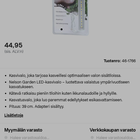
44,95
(sis. ALV:n)
Tuotenro:
46-1766
Kasvivalo, joka tarjoaa kasveillesi optimaalisen valon sisätiloissa.
Nelson Garden LED-kasvivalo – luotettava valaistus ympärivuotiseen
kasvatukseen.
Kätevä ratkaisu pieniin tiloihin kuten ikkunalaudoille ja hyllyille.
Kasvatusvalo, joka luo paremmat edellytykset esikasvattamiseen.
Pituus: 39 cm. Adapteri sisältyy.
Lisätietoja
Myymälän varasto
Verkkokaupan varasto
Hakee varastosaldoa...
Hakee varastosaldoa...