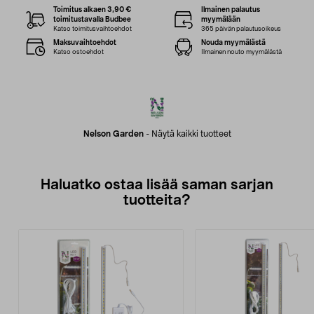
Toimitus alkaen 3,90 €
Ilmainen palautus
toimitustavalla Budbee
myymälään
Katso toimitusvaihtoehdot
365 päivän palautusoikeus
Maksuvaihtoehdot
Nouda myymälästä
Katso ostoehdot
Ilmainen nouto myymälästä
Nelson Garden
-
Näytä kaikki tuotteet
Haluatko ostaa lisää saman sarjan
tuotteita?