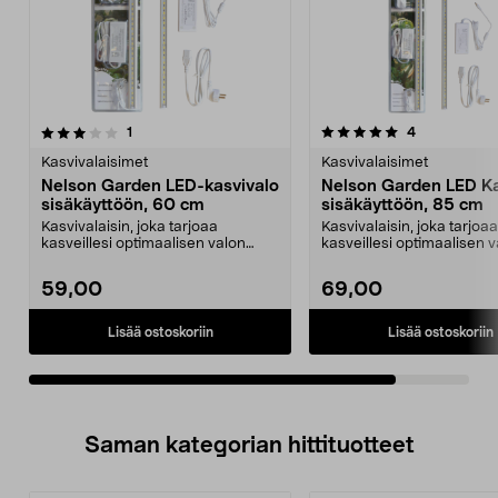
5.0viidestä
arvostelut
arvostelut
1
4
tähdestä
Kasvivalaisimet
Kasvivalaisimet
Nelson Garden LED-kasvivalo
Nelson Garden LED Ka
sisäkäyttöön, 60 cm
sisäkäyttöön, 85 cm
Kasvivalaisin, joka tarjoaa
Kasvivalaisin, joka tarjoaa
kasveillesi optimaalisen valon
kasveillesi optimaalisen 
sisätiloissa. Nelson ...
sisätiloissa. Nelson ...
59,00
69,00
Lisää ostoskoriin
Lisää ostoskoriin
Saman kategorian hittituotteet