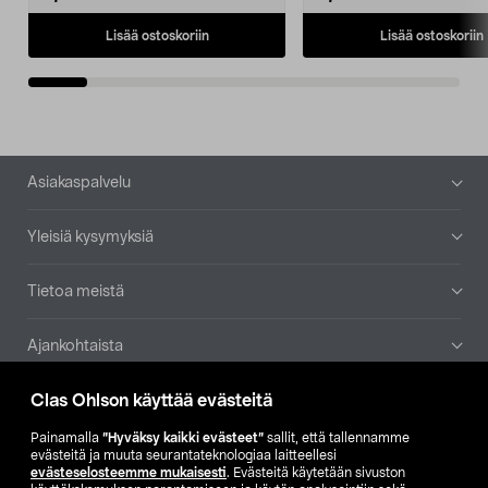
Lisää ostoskoriin
Lisää ostoskoriin
Alatunniste
Asiakaspalvelu
Yleisiä kysymyksiä
Tietoa meistä
Ajankohtaista
Clas Ohlson käyttää evästeitä
Muut yrityksemme
Painamalla
”Hyväksy kaikki evästeet”
sallit, että tallennamme
Etsi myymälä
evästeitä ja muuta seurantateknologiaa laitteellesi
evästeselosteemme mukaisesti
. Evästeitä käytetään sivuston