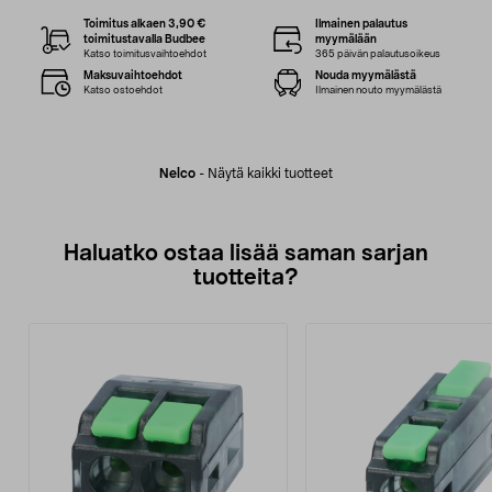
Toimitus alkaen 3,90 €
Ilmainen palautus
toimitustavalla Budbee
myymälään
Katso toimitusvaihtoehdot
365 päivän palautusoikeus
Maksuvaihtoehdot
Nouda myymälästä
Katso ostoehdot
Ilmainen nouto myymälästä
Nelco
-
Näytä kaikki tuotteet
Haluatko ostaa lisää saman sarjan
tuotteita?