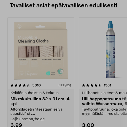
Tavalliset asiat epätavallisen edullisesti
4.5viidestä
arvostelut
4.5viidestä
arvostelu
3810
1561
(1,00/kpl)
tähdestä
t
Keittiön puhdistus & tiskaus
Hiilihapotuslaitteet & mau
Mikrokuituliina 32 x 31 cm, 4
Hiilihappopatruuna tä
kpl
vaihto Wassermaxx, 6
Aftonbladetin "itsestään selvä
Täyttöpatruuna, joka ost
suosikki" siiv...
myymälästä – muista ott
patruuna mukaasi m...
Laji:
Harmaa/beige
3,99
3,00