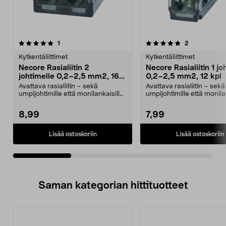
5.0viidestä
arvostelut
4.5viidestä
arvostelut
1
2
tähdestä
t
Kytkentäliittimet
Kytkentäliittimet
Necore Rasialiitin 2
Necore Rasialiitin 1 jo
johtimelle 0,2–2,5 mm2, 16
0,2–2,5 mm2, 12 kpl
kpl
Avattava rasialiitin – sekä
Avattava rasialiitin – sekä
umpijohtimille että monilankaisille
umpijohtimille että monila
johtimille. Neco...
johtimille. Neco...
8,99
7,99
Lisää ostoskoriin
Lisää ostoskoriin
Saman kategorian hittituotteet