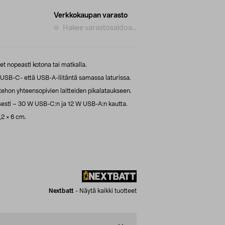
Verkkokaupan varasto
Hakee varastosaldoa...
eet nopeasti kotona tai matkalla.
 USB-C- että USB-A-liitäntä samassa laturissa.
hon yhteensopivien laitteiden pikalataukseen.
sesti – 30 W USB-C:n ja 12 W USB-A:n kautta.
,2 × 6 cm.
Nextbatt
-
Näytä kaikki tuotteet