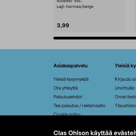
suosikki" siiv...
Laji:
Harmaa/beige
3,99
Lisää ostoskoriin
Alatunniste
Asiakaspalvelu
Yleisiä k
Yleisiä kysymyksiä
Kirjaudu s
Ota yhteyttä
Unohtuiko
Palautusehdot
Omat tied
Tee palautus / reklamaatio
Tilaushisto
Cookie policy
Toimitustavat
Saavutettavuus
Clas Ohlson käyttää evästei