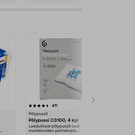
4.5viidestä
arvostelut
4.5
471
6
tähdestä
tähdestä
Pölypussit
Kierrätys & ro
Pölypussi C3100, 4 kpl
Roskapussi,
kahvat, 30 l
Laadukkaat pölypussit ovat
markkinoiden parhaimpia.
A-
Testivoittaja 