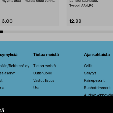
myymälästä – muista ottaa vanha
paristot kaukosää...
patruuna mukaasi m...
Tyyppi:
AA/LR6
3,00
12,99
Lisää ostoskoriin
Lisää ostoskoriin
ysymyksiä
Tietoa meistä
Ajankohtaista
isään/Rekisteröidy
Tietoa meistä
Grillit
 salasana?
Uutishuone
Säilytys
ot
Vastuullisuus
Painepesurit
ria
Ura
Ruohotrimmerit
Aurinkokennovala
tä