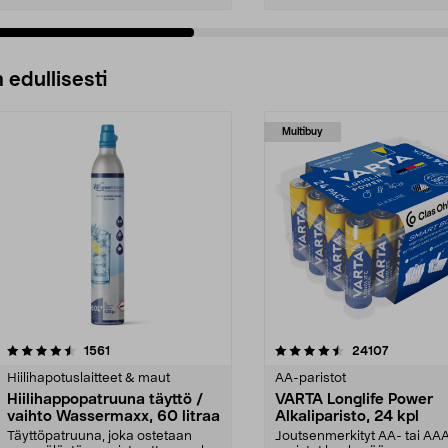
 edullisesti
Multibuy
4.5viidestä
arvostelut
4.5viidestä
arvostelut
1561
24107
tähdestä
Hiilihapotuslaitteet & maut
AA-paristot
Hiilihappopatruuna täyttö /
VARTA Longlife Power
vaihto Wassermaxx, 60 litraa
Alkaliparisto, 24 kpl
Täyttöpatruuna, joka ostetaan
Joutsenmerkityt AA- tai AA