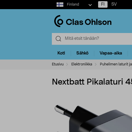
Select
FI
SV
Finland
market
Koti
Sähkö
Vapaa-aika
Etusivu
Elektroniikka
Puhelimen laturit ja
Nextbatt Pikalatur