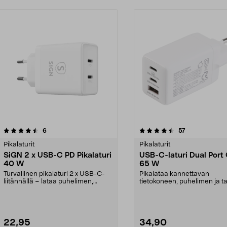
4.5 viidestä
arvostelut
4.5 viidestä
arvostelut
6
57
tähdestä
Pikalaturit
Pikalaturit
SiGN 2 x USB-C PD Pikalaturi
USB-C-laturi Dual Port
40 W
65 W
Turvallinen pikalaturi 2 x USB-C-
Pikalataa kannettavan
liitännällä – lataa puhelimen,
tietokoneen, puhelimen ja ta
tietokoneen jne....
jopa 65 watin teholla. ...
22,95
34,90