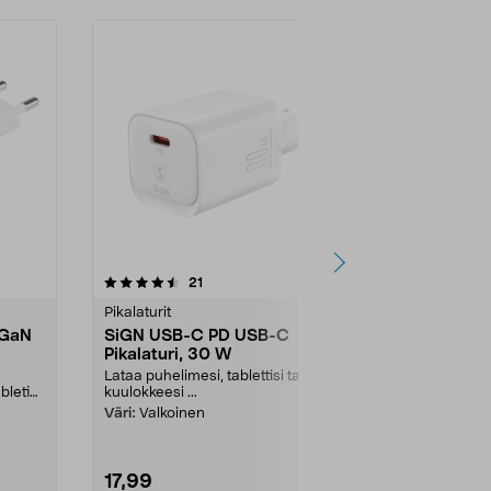
4.5 viidestä
arvostelut
4.5
21
6
tähdestä
tähdestä
Pikalaturit
Pikalaturit
 GaN
SiGN USB-C PD USB-C
Latauskotel
Pikalaturi, 30 W
GaN 70 W, 
Lataa puhelimesi, tablettisi tai
Lataa tietokon
bletin
kuulokkeesi ...
yhtä aikaa – 
Laturi, jossa...
Väri:
Valkoinen
17,99
44,90