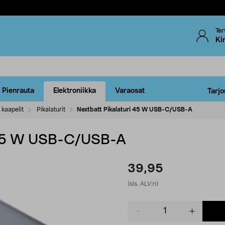
Ter
Ki
Pienrauta
Elektroniikka
Varaosat
Tarjo
 kaapelit
Pikalaturit
Nextbatt Pikalaturi 45 W USB-C/USB-A
i 45 W USB-C/USB-A
39,95
(sis. ALV:n)
Product
quantity