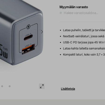
Myymälän varasto
Hakee varastosaldoa...
Lataa puhelin, tabletti ja tarvikk
Nextbatt-seinälaturi, jossa sekä
USB-C PD tarjoaa jopa 45 W:n te
Lataa kahta laitetta samanaikai
Kompakti laturi, koko vain 3,7 × 3
Lisätietoja