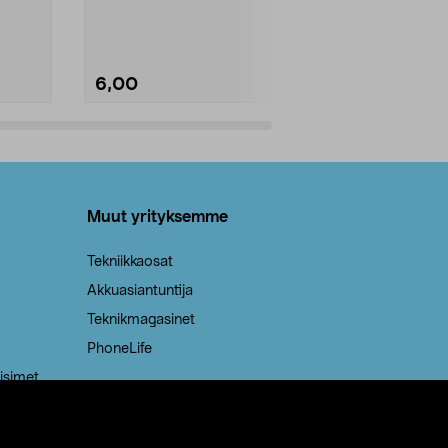
Kestävä, jopa 50 % suurempi ...
roskapussi u
Roskapussi, jo
6,00
2,00
Lisää ostoskoriin
Lisää
Muut yrityksemme
Tekniikkaosat
Akkuasiantuntija
Teknikmagasinet
PhoneLife
isimet