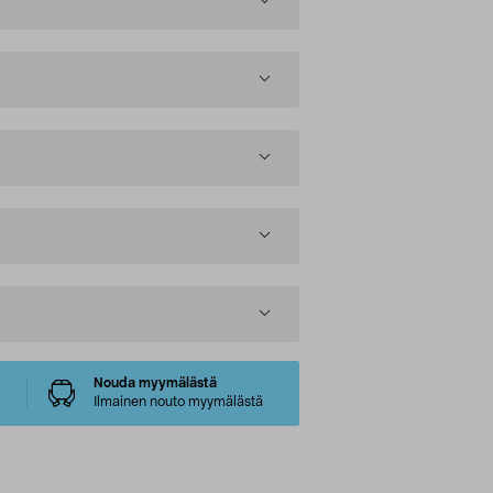
Nouda myymälästä
Ilmainen nouto myymälästä