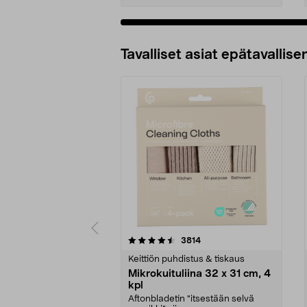
Tavalliset asiat epätavallisen
5viidestä
4.5viidestä
arvostelut
3814
tähdestä
tähdestä
Keittiön puhdistus & tiskaus
Mikrokuituliina 32 x 31 cm, 4
kpl
Aftonbladetin "itsestään selvä