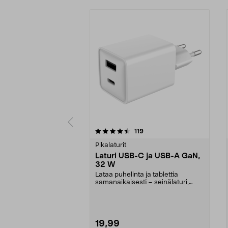
5 viidestä
4.5 viidestä
arvostelut
119
tähdestä
tähdestä
Pikalaturit
Laturi USB-C ja USB-A GaN,
32 W
Lataa puhelinta ja tablettia
samanaikaisesti – seinälaturi,
jonka kokonaisteho o...
19,99