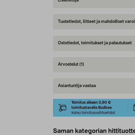
Lisätietoja
Tuotetiedot, liitteet ja mahdolliset var
Ostotiedot, toimitukset ja palautukset
Arvostelut
(1)
Asiantuntija vastaa
Toimitus alkaen 3,90 €
toimitustavalla Budbee
Katso toimitusvaihtoehdot
Saman kategorian hittituott