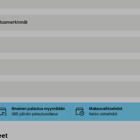
oitusmerkinnät
Ilmainen palautus myymälään
Maksuvaihtoehdot
365 päivän palautusoikeus
Katso ostoehdot
eet