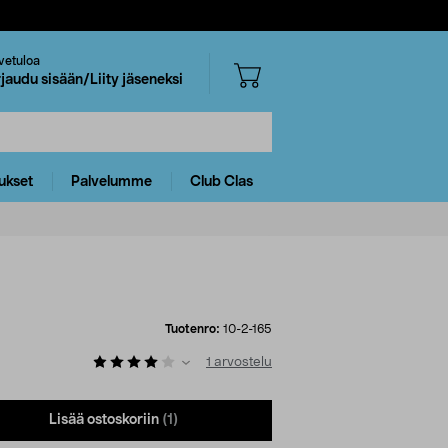
vetuloa
rjaudu sisään/Liity jäseneksi
ukset
Palvelumme
Club Clas
Tuotenro:
10-2-165
1
arvostelu
Lisää ostoskoriin
(1)