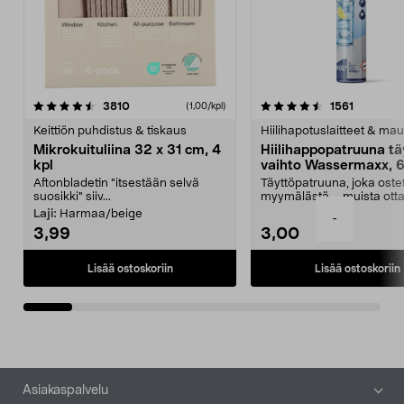
4.5viidestä
arvostelut
4.5viidestä
arvostelu
3810
1561
(1,00/kpl)
tähdestä
t
Keittiön puhdistus & tiskaus
Hiilihapotuslaitteet & mau
Mikrokuituliina 32 x 31 cm, 4
Hiilihappopatruuna tä
kpl
vaihto Wassermaxx, 6
Aftonbladetin "itsestään selvä
Täyttöpatruuna, joka ost
suosikki" siiv...
myymälästä – muista ott
patruuna mukaasi m...
Laji:
Harmaa/beige
-
3,99
3,00
Lisää ostoskoriin
Lisää ostoskoriin
Alatunniste
Asiakaspalvelu