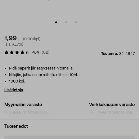
1,99
(0,00/kpl)
(sis. ALV:n)
4.4
(
82
)
Tuotenro:
34-4847
Pidä paperit järjestyksessä nitomalla.
Nitojiin, jotka on tarkoitettu niiteille 10/4.
1000 kpl.
Lisätietoja
Myymälän varasto
Verkkokaupan varasto
Hakee varastosaldoa...
Hakee varastosaldoa...
Tuotetiedot