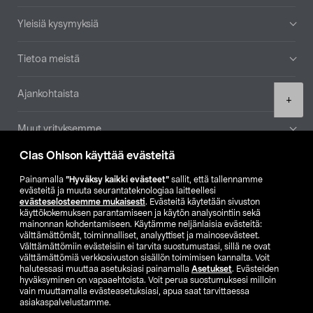
Yleisiä kysymyksiä
Tietoa meistä
Ajankohtaista
Product
+
quantity
Muut yrityksemme
Clas Ohlson käyttää evästeitä
Etsi myymälä
Painamalla
”Hyväksy kaikki evästeet”
sallit, että tallennamme
evästeitä ja muuta seurantateknologiaa laitteellesi
SE
NO
FI
evästeselosteemme mukaisesti
. Evästeitä käytetään sivuston
käyttökokemuksen parantamiseen ja käytön analysointiin sekä
FI
SV
mainonnan kohdentamiseen. Käytämme neljänlaisia evästeitä:
välttämättömät, toiminnalliset, analyyttiset ja mainosevästeet.
Välttämättömiin evästeisiin ei tarvita suostumustasi, sillä ne ovat
välttämättömiä verkkosivuston sisällön toimimisen kannalta. Voit
halutessasi muuttaa asetuksiasi painamalla
Asetukset
. Evästeiden
hyväksyminen on vapaaehtoista. Voit perua suostumuksesi milloin
vain muuttamalla evästeasetuksiasi, apua saat tarvittaessa
asiakaspalvelustamme.
Club Clas
Ostoehdot
Tietosuojaseloste