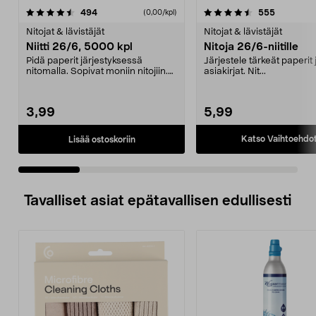
4.5 viidestä
arvostelut
4.0 viidestä
arvostelut
494
555
(0,00/kpl)
tähdestä
t
Nitojat & lävistäjät
Nitojat & lävistäjät
Niitti 26/6, 5000 kpl
Nitoja 26/6-niitille
Pidä paperit järjestyksessä
Järjestele tärkeät paperit 
nitomalla. Sopivat moniin nitojiin.
asiakirjat. Nit...
5000 kpl.
3,99
5,99
Katso Vaihtoehdo
Lisää ostoskoriin
Tavalliset asiat epätavallisen edullisesti