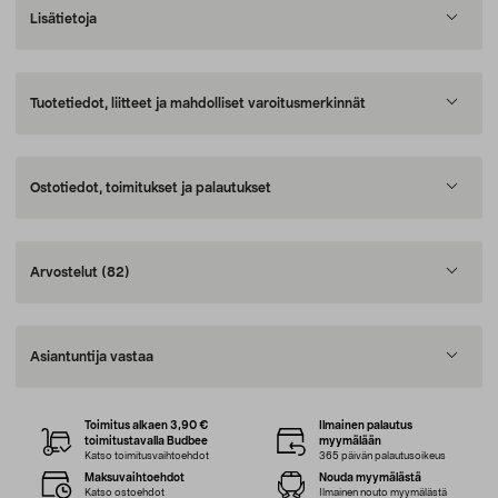
Lisätietoja
Tuotetiedot, liitteet ja mahdolliset varoitusmerkinnät
Ostotiedot, toimitukset ja palautukset
Arvostelut
(82)
Asiantuntija vastaa
Toimitus alkaen 3,90 €
Ilmainen palautus
toimitustavalla Budbee
myymälään
Katso toimitusvaihtoehdot
365 päivän palautusoikeus
Maksuvaihtoehdot
Nouda myymälästä
Katso ostoehdot
Ilmainen nouto myymälästä