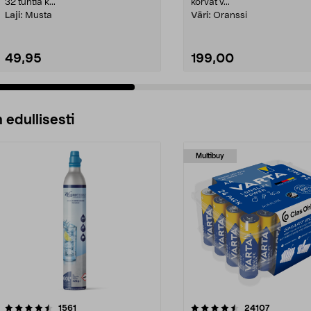
True Wireless
32 tuntia k...
korvat v...
Laji:
Musta
Väri:
Oranssi
49,95
199,00
 edullisesti
Multibuy
4.5viidestä
arvostelut
4.5viidestä
arvostelut
1561
24107