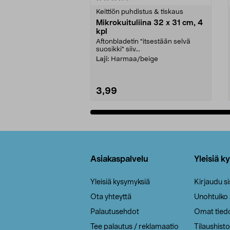
tähdestä
tähdestä
Keittiön puhdistus & tiskaus
Mikrokuituliina 32 x 31 cm, 4
kpl
Aftonbladetin "itsestään selvä
suosikki" siiv...
Laji:
Harmaa/beige
3,99
Lisää ostoskoriin
Alatunniste
Asiakaspalvelu
Yleisiä k
Yleisiä kysymyksiä
Kirjaudu s
Ota yhteyttä
Unohtuiko
Palautusehdot
Omat tied
Tee palautus / reklamaatio
Tilaushisto