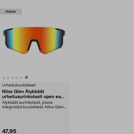
Uutuus
arvostelut
0
Urheilukuulokkeet
Nilox Glen Älykkäät
urheiluaurinkolasit open ear -
kuulokkeilla
Älykkäät aurinkolasit, joissa
integroidut kuulokkeet. Nilox Glen
-älyaurinkolasi...
47,95