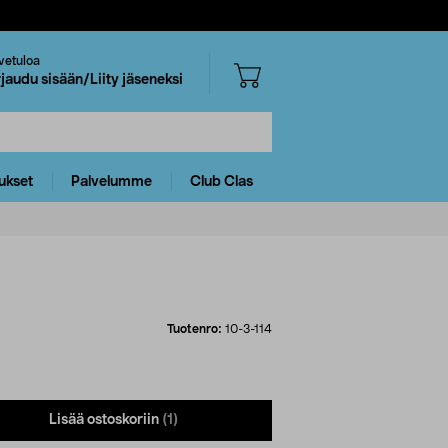
vetuloa
rjaudu sisään/Liity jäseneksi
ukset
Palvelumme
Club Clas
Tuotenro:
10-3-114
Lisää ostoskoriin
(1)