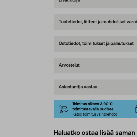
Lisätietoja
Tuotetiedot, liitteet ja mahdolliset var
Ostotiedot, toimitukset ja palautukset
Arvostelut
Asiantuntija vastaa
Toimitus alkaen 3,90 €
toimitustavalla Budbee
Katso toimitusvaihtoehdot
Haluatko ostaa lisää saman 