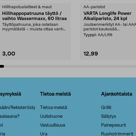
tähdestä
Hiilihapotuslaitteet & maut
AA-paristot
Hiilihappopatruuna täyttö /
VARTA Longlife Power
vaihto Wassermaxx, 60 litraa
Alkaliparisto, 24 kpl
Täyttöpatruuna, joka ostetaan
Joutsenmerkityt AA- tai AA
myymälästä – muista ottaa vanha
paristot kaukosää...
patruuna mukaasi m...
Tyyppi:
AA/LR6
3,00
12,99
Lisää ostoskoriin
Lisää ostoskoriin
ysymyksiä
Tietoa meistä
Ajankohtaista
isään/Rekisteröidy
Tietoa meistä
Grillit
 salasana?
Uutishuone
Säilytys
ot
Vastuullisuus
Painepesurit
ria
Ura
Ruohotrimmerit