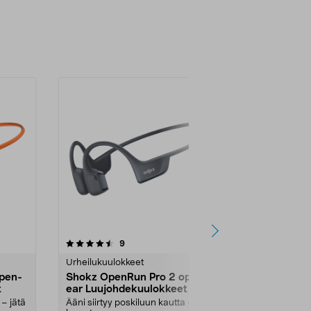
-18%
5.0 viidestä
arvostelut
5.0
9
2
tähdestä
tähdestä
Urheilukuulokkeet
Nappikuulokk
pen-
Shokz OpenRun Pro 2 open-
Nothing Ear
t
ear Luujohdekuulokkeet
vastamelun
Bluetooth
 – jätä
Ääni siirtyy poskiluun kautta – jätä
Vastamelukuul