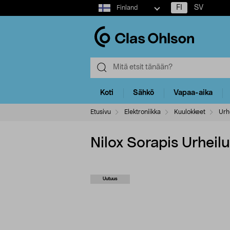
Select
FI
SV
Finland
market
Koti
Sähkö
Vapaa-aika
Etusivu
Elektroniikka
Kuulokkeet
Urh
Nilox Sorapis Urheilu
Uutuus