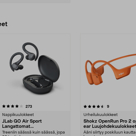
Lisää ostoskoriin
eet
4.5 viidestä
arvostelut
4.5 viidestä
arvostelut
273
9
tähdestä
Nappikuulokkeet
Urheilukuulokkeet
JLab GO Air Sport
Shokz OpenRun Pro 2 o
Langattomat
ear Luujohdekuulokkee
nappikuulokkeet urheiluun,
Treeniin säässä kuin säässä, jopa
Ääni siirtyy poskiluun kautta