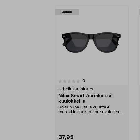
Uutuus
arvostelut
0
0 viidestä
0.0 viidestä
tähdestä
tähdestä
Urheilukuulokkeet
Nilox Smart Aurinkolasit
kuulokkeilla
Soita puheluita ja kuuntele
musiikkia suoraan aurinkolasien
kautta. Nilox-aurink...
37,95