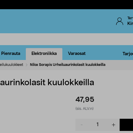
Ter
Ki
Pienrauta
Elektroniikka
Varaosat
Tarjo
eilukuulokkeet
Nilox Sorapis Urheiluaurinkolasit kuulokkeilla
aurinkolasit kuulokkeilla
47,95
(sis. ALV:n)
Product
quantity