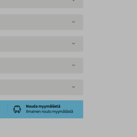
Nouda myymälästä
Ilmainen nouto myymälästä