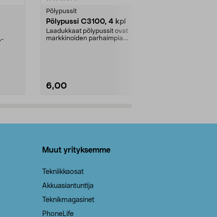
tähdestä
tähdestä
Pölypussit
Kierrätys & ro
Pölypussi C3100, 4 kpl
Roskapussi,
kahvat, 30 l
Laadukkaat pölypussit ovat
markkinoiden parhaimpia.
A-
Testivoittaja 
Kestävä, jopa 50 % suurempi ...
roskapussi u
Roskapussi, jo
6,00
2,00
Lisää ostoskoriin
Lisää
Muut yrityksemme
Tekniikkaosat
Akkuasiantuntija
Teknikmagasinet
PhoneLife