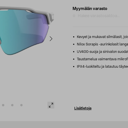
Myymälän varasto
Hakee varastosaldoa...
Kevyet ja mukavat silmälasit, jo
Nilox Sorapis -aurinkolasit langa
UV400-suoja ja sinivalon suodat
Taustamelua vaimentava mikrofoni 
IPX4-luokiteltu ja latautuu täytee
Lisätietoja