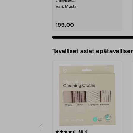
välityksel...
Väri:
Musta
199,00
Tavalliset asiat epätavallisen
5viidestä
4.5viidestä
arvostelut
3814