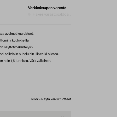
Verkkokaupan varasto
Hakee varastosaldoa...
issa avoimet kuulokkeet.
ttomilla kuulokkeilla.
in näyttötyöskentelyyn.
selkeisiin puheluihin liikkeellä ollessa.
n noin 1,5 tunnissa. Väri: valkoinen.
Nilox
-
Näytä kaikki tuotteet