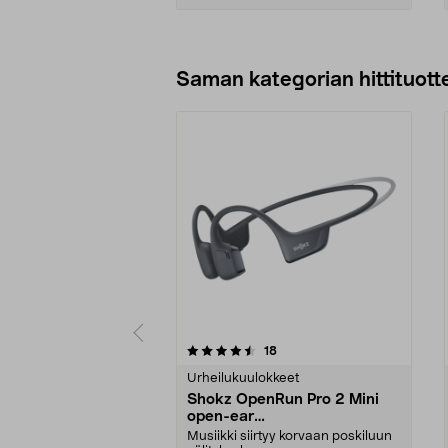
Lisää ostoskoriin
Saman kategorian hittituott
5 viidestä
4.0 viidestä
arvostelut
18
tähdestä
tähdestä
Urheilukuulokkeet
Shokz OpenRun Pro 2 Mini
open-ear
Luujohdekuulokkeet
Musiikki siirtyy korvaan poskiluun