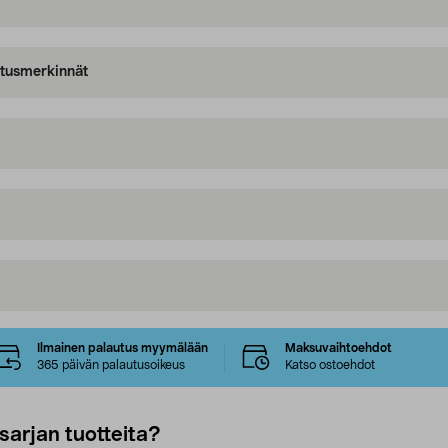
oitusmerkinnät
Ilmainen palautus myymälään
Maksuvaihtoehdot
365 päivän palautusoikeus
Katso ostoehdot
sarjan tuotteita?