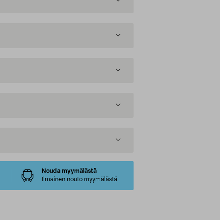
Nouda myymälästä
Ilmainen nouto myymälästä