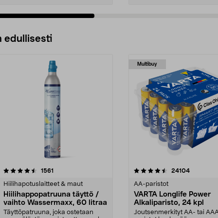
 edullisesti
Multibuy
4.5viidestä
arvostelut
4.5viidestä
arvostelut
1561
24104
tähdestä
Hiilihapotuslaitteet & maut
AA-paristot
Hiilihappopatruuna täyttö /
VARTA Longlife Power
vaihto Wassermaxx, 60 litraa
Alkaliparisto, 24 kpl
Täyttöpatruuna, joka ostetaan
Joutsenmerkityt AA- tai AA