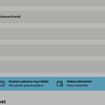
oitusmerkinnät
Ilmainen palautus myymälään
Maksuvaihtoehdot
365 päivän palautusoikeus
Katso ostoehdot
eet