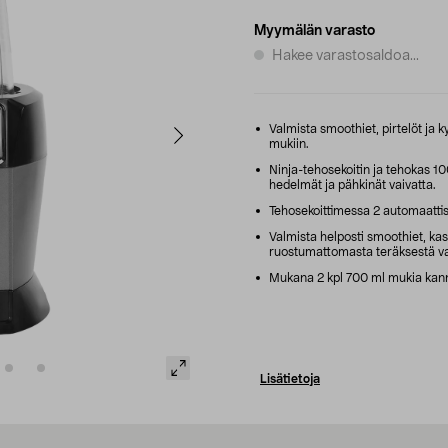
Myymälän varasto
Hakee varastosaldoa...
Valmista smoothiet, pirtelöt ja
mukiin.
Ninja-tehosekoitin ja tehokas 1
hedelmät ja pähkinät vaivatta.
Tehosekoittimessa 2 automaattist
Valmista helposti smoothiet, kast
ruostumattomasta teräksestä val
Mukana 2 kpl 700 ml mukia kanne
Lisätietoja