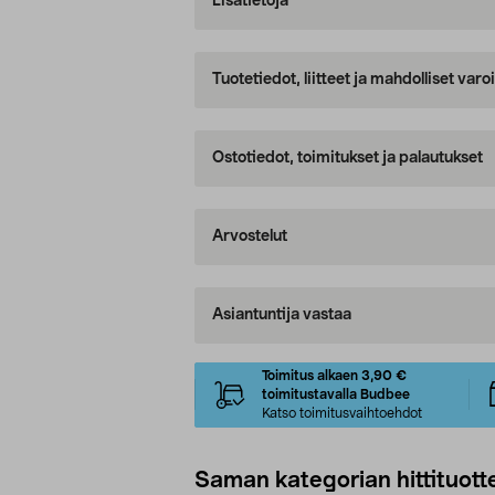
Lisätietoja
Tuotetiedot, liitteet ja mahdolliset var
Ostotiedot, toimitukset ja palautukset
Arvostelut
Asiantuntija vastaa
Toimitus alkaen 3,90 €
toimitustavalla Budbee
Katso toimitusvaihtoehdot
Saman kategorian hittituott