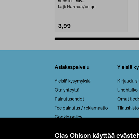
suosikki" siiv...
Laji:
Harmaa/beige
3,99
Lisää ostoskoriin
Alatunniste
Asiakaspalvelu
Yleisiä k
Yleisiä kysymyksiä
Kirjaudu s
Ota yhteyttä
Unohtuiko
Palautusehdot
Omat tied
Tee palautus / reklamaatio
Tilaushisto
Cookie policy
Toimitustavat
Clas Ohlson käyttää evästei
Saavutettavuus