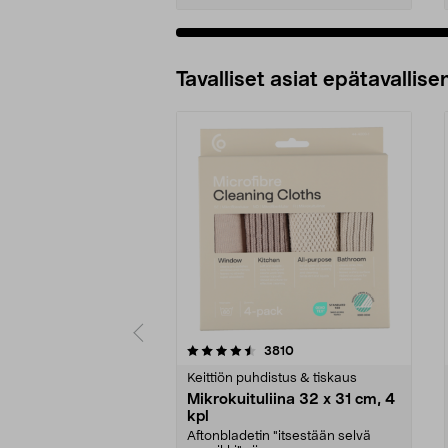
Tavalliset asiat epätavallisen
5viidestä
4.5viidestä
arvostelut
3810
tähdestä
tähdestä
Keittiön puhdistus & tiskaus
Mikrokuituliina 32 x 31 cm, 4
kpl
Aftonbladetin "itsestään selvä