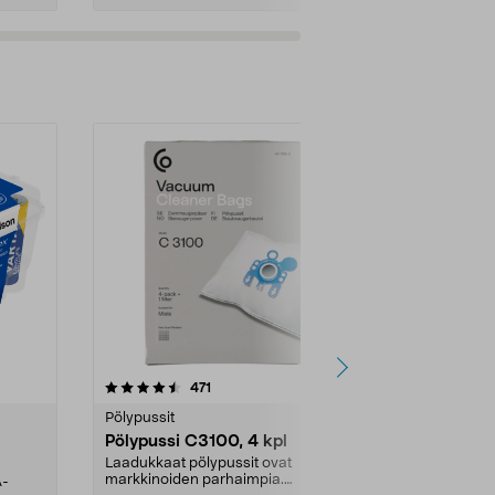
4.5viidestä
arvostelut
4.5
471
6
tähdestä
tähdestä
Pölypussit
Kierrätys & ro
Pölypussi C3100, 4 kpl
Roskapussi,
kahvat, 30 l
Laadukkaat pölypussit ovat
markkinoiden parhaimpia.
A-
Testivoittaja 