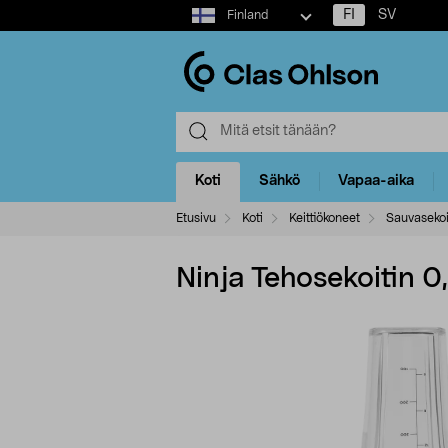
Select
FI
SV
Finland
market
Koti
Sähkö
Vapaa-aika
Etusivu
Koti
Keittiökoneet
Sauvasekoi
Ninja Tehosekoitin 