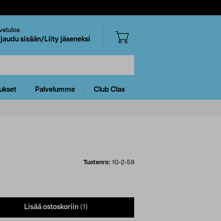
vetuloa
rjaudu sisään/Liity jäseneksi
ukset
Palvelumme
Club Clas
Tuotenro:
10-2-59
Lisää ostoskoriin
(1)