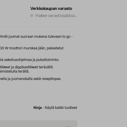
Verkkokaupan varasto
Hakee varastosaldoa...
 kylmät juomat suoraan mukana tulevaan to go -
000 W moottori murskaa jään, pakastetut
a sekoitusohjelmaa ja pulssitoiminto.
ikkeet ja dippikastikkeet terävällä
mistetulla terällä.
lla ja juomanokalla sekä reseptiopas.
Ninja
-
Näytä kaikki tuotteet