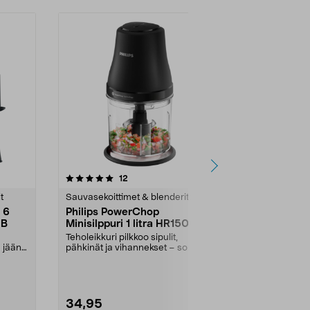
5.0 viidestä
arvostelut
4.5
12
8
tähdestä
tähdestä
t
Sauvasekoittimet & blenderit
Sauvasekoitti
 6
Philips PowerChop
Wilfa Essen
2B
Minisilppuri 1 litra HR1501/00
Tehosekoitin
smoothiell
Teholeikkuri pilkkoo sipulit,
Murskaa jäät 
a jään
pähkinät ja vihannekset – sopii
pakastemarjat
myös jäähän ja kuu...
muutamassa se
34,95
129,00