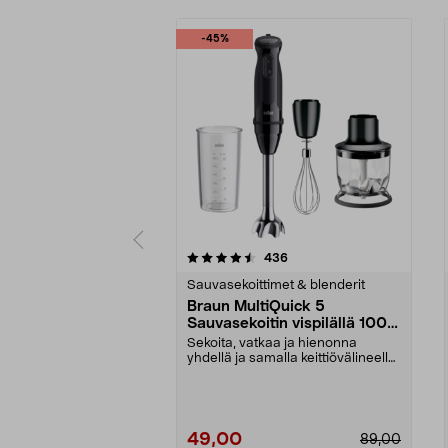
-45%
5 viidestä
4.5 viidestä
arvostelut
436
tähdestä
tähdestä
Sauvasekoittimet & blenderit
Braun MultiQuick 5
Sauvasekoitin vispilällä 1000
W, MQ50202M
Sekoita, vatkaa ja hienonna
yhdellä ja samalla keittiövälineellä.
Braun MultiQui...
49,00
89,00