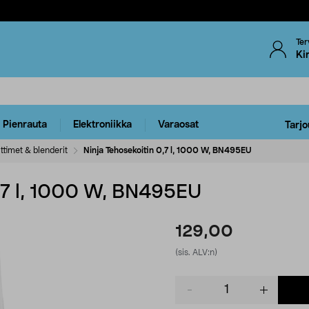
Ter
Ki
Pienrauta
Elektroniikka
Varaosat
Tarjo
ttimet & blenderit
Ninja Tehosekoitin 0,7 l, 1000 W, BN495EU
0,7 l, 1000 W, BN495EU
129,00
(sis. ALV:n)
Product
quantity