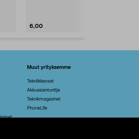
Kestävä, jopa 50 % suurempi ...
roskapussi u
Roskapussi, jo
6,00
2,00
Lisää ostoskoriin
Lisää
Muut yrityksemme
Tekniikkaosat
Akkuasiantuntija
Teknikmagasinet
PhoneLife
isimet