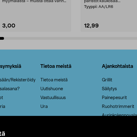
myymälästä – muista ottaa vanha
paristot kaukosää...
patruuna mukaasi m...
Tyyppi:
AA/LR6
3,00
12,99
Lisää ostoskoriin
Lisää ostoskoriin
ysymyksiä
Tietoa meistä
Ajankohtaista
isään/Rekisteröidy
Tietoa meistä
Grillit
 salasana?
Uutishuone
Säilytys
ot
Vastuullisuus
Painepesurit
ria
Ura
Ruohotrimmerit
Aurinkokennovala
tä