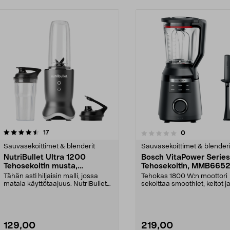
arvostelut
5.0 viidestä
17
arvostelut
0
0.0 viidestä
tähdestä
Sauvasekoittimet & blenderit
Sauvasekoittimet & blenderi
NutriBullet Ultra 1200
Bosch VitaPower Series
Tehosekoitin musta,
Tehosekoitin, MMB665
NB1206DGCC
Tähän asti hiljaisin malli, jossa
Tehokas 1800 W:n moottori
matala käyttötaajuus. NutriBullet
sekoittaa smoothiet, keitot j
Ultra on 120...
vaivattomasti. Bos...
129,00
219,00