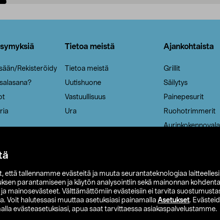
Lisää ostoskoriin
Lisää ostoskoriin
ysymyksiä
Tietoa meistä
Ajankohtaista
isään/Rekisteröidy
Tietoa meistä
Grillit
 salasana?
Uutishuone
Säilytys
ot
Vastuullisuus
Painepesurit
ria
Ura
Ruohotrimmerit
Aurinkokennovala
tä
it, että tallennamme evästeitä ja muuta seurantateknologiaa laitteelles
uksen parantamiseen ja käytön analysointiin sekä mainonnan kohdenta
t ja mainosevästeet. Välttämättömiin evästeisiin ei tarvita suostumustas
a. Voit halutessasi muuttaa asetuksiasi painamalla
Asetukset
. Evästei
lla evästeasetuksiasi, apua saat tarvittaessa asiakaspalvelustamme.