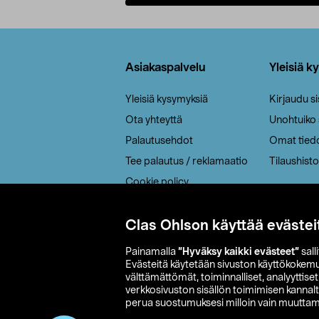
Lisää ostoskoriin
Alatunniste
Asiakaspalvelu
Yleisiä k
Yleisiä kysymyksiä
Kirjaudu s
Ota yhteyttä
Unohtuiko
Palautusehdot
Omat tied
Tee palautus / reklamaatio
Tilaushisto
Cookie policy
Toimitustavat
Saavutettavuus
Clas Ohlson käyttää evästei
Painamalla
”Hyväksy kaikki evästeet”
sall
Evästeitä käytetään sivuston käyttökokem
välttämättömät, toiminnalliset, analyyttise
verkkosivuston sisällön toimimisen kannalt
perua suostumuksesi milloin vain muuttama