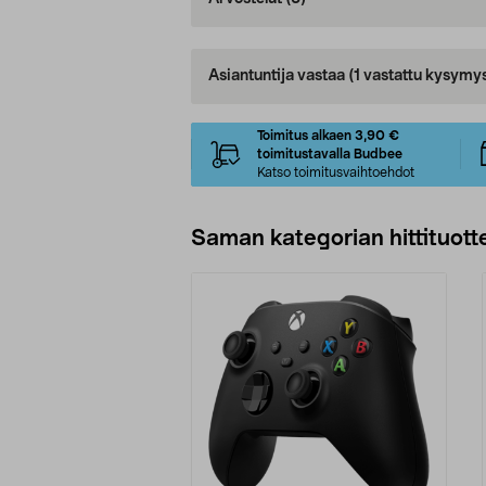
Asiantuntija vastaa
(1 vastattu kysymy
Toimitus alkaen 3,90 €
toimitustavalla Budbee
Katso toimitusvaihtoehdot
Saman kategorian hittituott