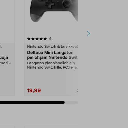
arvostelut
4
tähdestä
t
Nintendo Switch & tarvikkeet
Deltaco Mini Langaton
uoja
peliohjain Nintendo Switch -
pelikonsoliin
kuori –
Langaton pienoispeliohjain
Nintendo Switchille, PC:lle ja
Android- tai IOS-puhel...
19,99
29,95
Lisää ostoskoriin