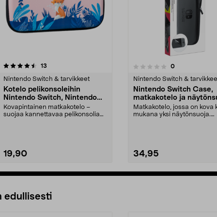
arvostelut
5.0viidestä
13
arvostelut
0
0.0 viidestä
tähdestä
Nintendo Switch & tarvikkeet
Nintendo Switch & tarvikkee
Kotelo pelikonsoleihin
Nintendo Switch Case,
Nintendo Switch, Nintendo
matkakotelo ja näytöns
Switch Lite ja OLED
Kovapintainen matkakotelo –
Matkakotelo, jossa on kova 
suojaa kannettavaa pelikonsolia
mukana yksi näytönsuoja.
matkan aikana. Kotel...
Nintendo Switch Carr...
19,90
34,95
Lisää ostoskoriin
Lisää ostoskoriin
 edullisesti