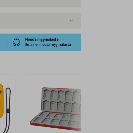
Nouda myymälästä
Ilmainen nouto myymälästä