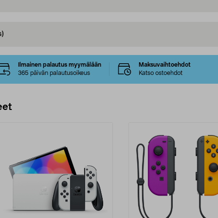
s)
Ilmainen palautus myymälään
Maksuvaihtoehdot
365 päivän palautusoikeus
Katso ostoehdot
eet