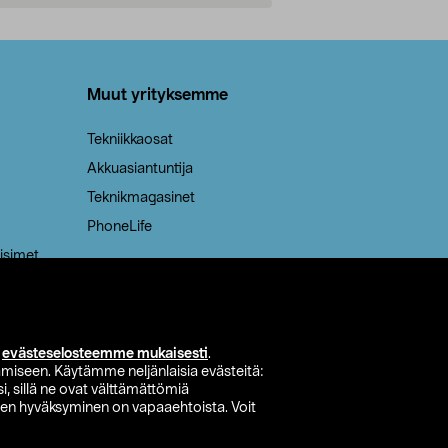
Lisää ostoskoriin
Lisää
Muut yrityksemme
Tekniikkaosat
Akkuasiantuntija
Teknikmagasinet
PhoneLife
isimet
i
evästeselosteemme mukaisesti
.
miseen. Käytämme neljänlaisia evästeitä:
i, sillä ne ovat välttämättömiä
den hyväksyminen on vapaaehtoista. Voit