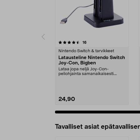
5viidestä
4.5viidestä
arvostelut
16
tähdestä
tähdestä
Nintendo Switch & tarvikkeet
Latausteline Nintendo Switch
Joy-Con, Bigben
Lataa jopa neljä Joy-Con-
peliohjainta samanaikaisesti.
Latausteline Nintendo Swi...
24,90
Lisää ostoskoriin
Tavalliset asiat epätavallisen