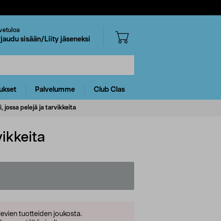
vetuloa
rjaudu sisään/Liity jäseneksi
ukset
Palvelumme
Club Clas
 jossa pelejä ja tarvikkeita
vikkeita
levien tuotteiden joukosta.