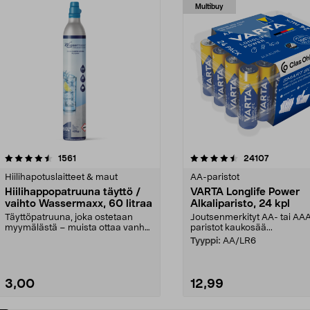
Multibuy
4.5viidestä
arvostelut
4.5viidestä
arvostelut
1561
24107
tähdestä
Hiilihapotuslaitteet & maut
AA-paristot
Hiilihappopatruuna täyttö /
VARTA Longlife Power
vaihto Wassermaxx, 60 litraa
Alkaliparisto, 24 kpl
Täyttöpatruuna, joka ostetaan
Joutsenmerkityt AA- tai AA
myymälästä – muista ottaa vanha
paristot kaukosää...
patruuna mukaasi m...
Tyyppi:
AA/LR6
3,00
12,99