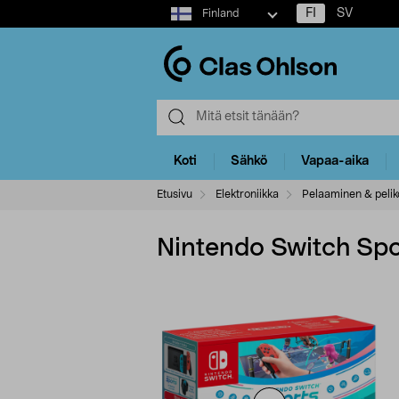
Select
FI
SV
Finland
market
Koti
Sähkö
Vapaa-aika
Etusivu
Elektroniikka
Pelaaminen & pelik
Nintendo Switch Sport