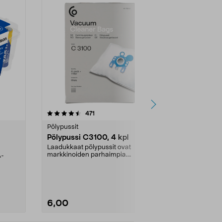
4.5viidestä
arvostelut
4.5
471
6
tähdestä
tähdestä
Pölypussit
Kierrätys & ro
Pölypussi C3100, 4 kpl
Roskapussi,
kahvat, 30 l
Laadukkaat pölypussit ovat
markkinoiden parhaimpia.
A-
Testivoittaja 
Kestävä, jopa 50 % suurempi ...
roskapussi u
Roskapussi, jo
6,00
2,00