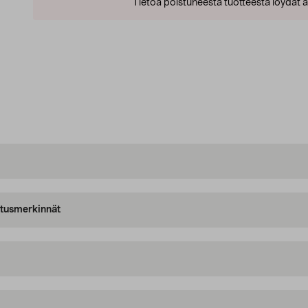
Tietoa poistuneesta tuotteesta löydät al
oitusmerkinnät