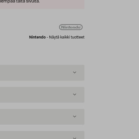
empaa tältä sivulta.
Nintendo
-
Näytä kaikki tuotteet