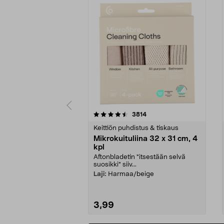
5viidestä
4.5viidestä
arvostelut
3814
tähdestä
tähdestä
Keittiön puhdistus & tiskaus
Mikrokuituliina 32 x 31 cm, 4
kpl
Aftonbladetin "itsestään selvä
suosikki" siiv...
Laji:
Harmaa/beige
3,99