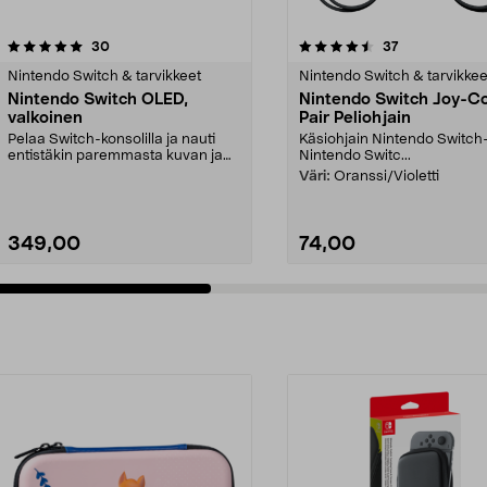
4.5 viidestä
arvostelut
4.0 viidestä
arvostelut
30
37
tähdestä
Nintendo Switch & tarvikkeet
Nintendo Switch & tarvikkee
Nintendo Switch OLED,
Nintendo Switch Joy-C
valkoinen
Pair Peliohjain
Pelaa Switch-konsolilla ja nauti
Käsiohjain Nintendo Switch-
entistäkin paremmasta kuvan ja
Nintendo Switc...
äänen laadusta e...
Väri:
Oranssi/Violetti
349,00
74,00