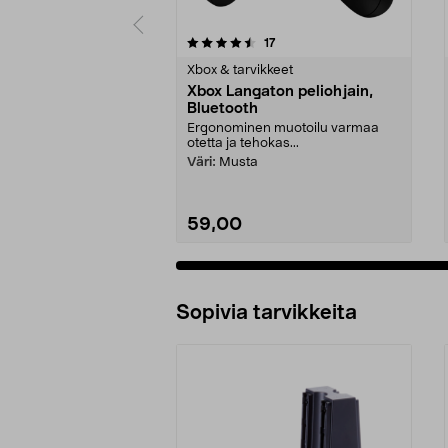
5 viidestä
5.0 viidestä
arvostelut
17
tähdestä
tähdestä
Xbox & tarvikkeet
Xbox Langaton peliohjain,
Bluetooth
Ergonominen muotoilu varmaa
otetta ja tehokas...
Väri:
Musta
59,00
Sopivia tarvikkeita