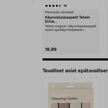
5 viidestä
4.0 viidestä
arvostelut
16
tähdestä
tähdestä
Pienrauta varaosat
Käynnistyskaapelit Telwin
Drive
Mini/9000/13000/1250/150
Telwin original -käynnistyskaapelit
0/1750, EC5
auton apukäynnistykseen.
Käynnistyskaapelit ...
19,99
Tavalliset asiat epätavallisen