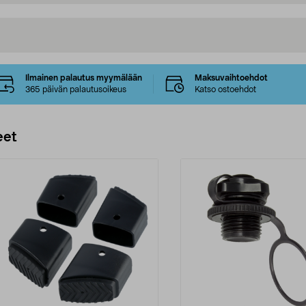
Ilmainen palautus myymälään
Maksuvaihtoehdot
365 päivän palautusoikeus
Katso ostoehdot
eet