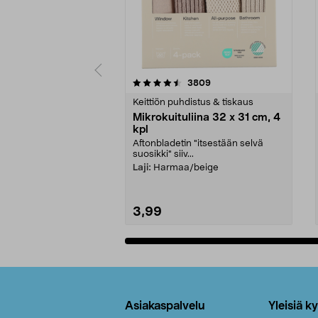
5viidestä
4.5viidestä
arvostelut
3809
tähdestä
tähdestä
Keittiön puhdistus & tiskaus
Mikrokuituliina 32 x 31 cm, 4
kpl
Aftonbladetin "itsestään selvä
suosikki" siiv...
Laji:
Harmaa/beige
3,99
Lisää ostoskoriin
Alatunniste
Asiakaspalvelu
Yleisiä k