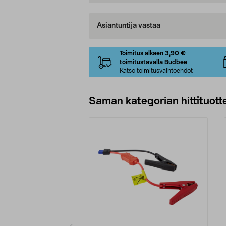
Asiantuntija vastaa
Toimitus alkaen 3,90 €
toimitustavalla Budbee
Katso toimitusvaihtoehdot
Saman kategorian hittituott