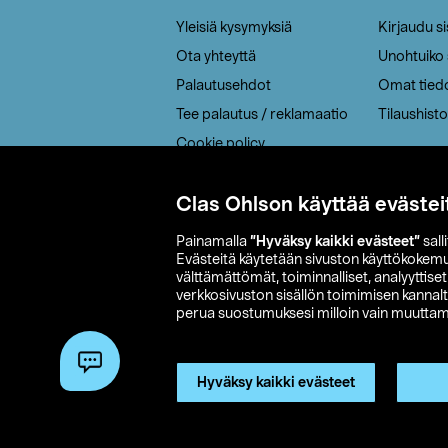
Yleisiä kysymyksiä
Kirjaudu s
Ota yhteyttä
Unohtuiko
Palautusehdot
Omat tied
Tee palautus / reklamaatio
Tilaushisto
Cookie policy
Toimitustavat
Saavutettavuus
Clas Ohlson käyttää evästei
Painamalla
”Hyväksy kaikki evästeet”
sall
Evästeitä käytetään sivuston käyttökokem
välttämättömät, toiminnalliset, analyyttise
verkkosivuston sisällön toimimisen kannalt
perua suostumuksesi milloin vain muuttama
© 2026 Clas
Hyväksy kaikki evästeet