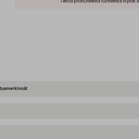
Tietoa poistuneesta tuotteesta löydät al
oitusmerkinnät