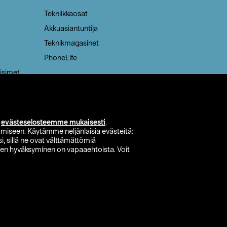
Tekniikkaosat
Akkuasiantuntija
Teknikmagasinet
PhoneLife
isimet
i
evästeselosteemme mukaisesti
.
miseen. Käytämme neljänlaisia evästeitä:
i, sillä ne ovat välttämättömiä
den hyväksyminen on vapaaehtoista. Voit
si myymälä