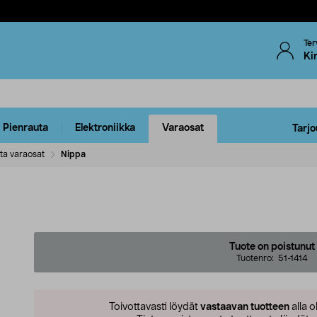
Ter
Ki
Pienrauta
Elektroniikka
Varaosat
Tarjo
ta varaosat
Nippa
Tuote on poistunut
Tuotenro:
51-1414
Toivottavasti löydät
vastaavan tuotteen
alla o