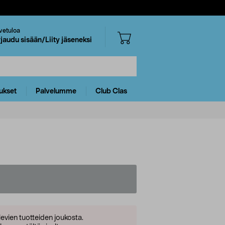
vetuloa
rjaudu sisään/Liity jäseneksi
ukset
Palvelumme
Club Clas
levien tuotteiden joukosta.