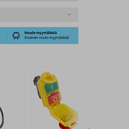
Nouda myymälästä
Ilmainen nouto myymälästä