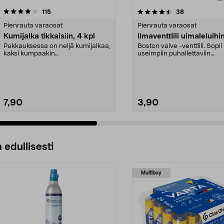
4.5 viidestä
arvostelut
4.5 viidestä
arvostelut
115
38
tähdestä
Pienrauta varaosat
Pienrauta varaosat
Kumijalka tikkaisiin, 4 kpl
Ilmaventtiili uimaleluihi
Pakkauksessa on neljä kumijalkaa,
Boston valve -venttiili. Sopii
kaksi kumpaakin
useimpiin puhallettaviin
kokoa.Sisämitat:Iso jalka: 21 ...
vesileluihin.
7,90
3,90
 edullisesti
Multibuy