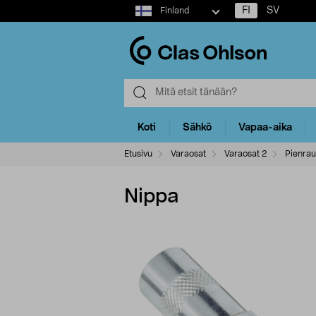
Select
FI
SV
Finland
market
Koti
Sähkö
Vapaa-aika
Etusivu
Varaosat
Varaosat 2
Pienrau
Nippa