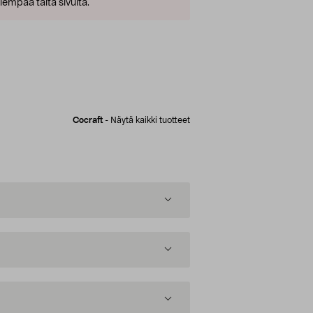
empaa tältä sivulta.
Cocraft
-
Näytä kaikki tuotteet