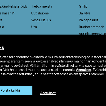
isään/Rekisteröidy
Tietoa meistä
Grillit
 salasana?
Uutishuone
Säilytys
ot
Vastuullisuus
Painepesurit
ria
Ura
Ruohotrimmerit
Aurinkokennovala
tä
it, että tallennamme evästeitä ja muuta seurantateknologiaa laitteelles
uksen parantamiseen ja käytön analysointiin sekä mainonnan kohdenta
t ja mainosevästeet. Välttämättömiin evästeisiin ei tarvita suostumustas
a. Voit halutessasi muuttaa asetuksiasi painamalla
Asetukset
. Evästei
lla evästeasetuksiasi, apua saat tarvittaessa asiakaspalvelustamme.
 Ohlson
Club Clas
Ostoehdot
Tietosuojaseloste
Et
Näytä hinnat ilman ALV:a
Poista kaikki
Asetukset