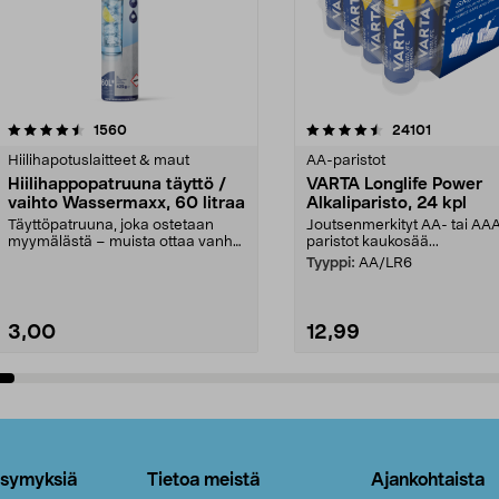
4.5viidestä
arvostelut
4.5viidestä
arvostelut
1560
24101
tähdestä
Hiilihapotuslaitteet & maut
AA-paristot
Hiilihappopatruuna täyttö /
VARTA Longlife Power
vaihto Wassermaxx, 60 litraa
Alkaliparisto, 24 kpl
Täyttöpatruuna, joka ostetaan
Joutsenmerkityt AA- tai AA
myymälästä – muista ottaa vanha
paristot kaukosää...
patruuna mukaasi m...
Tyyppi:
AA/LR6
3,00
12,99
Lisää ostoskoriin
Lisää ostoskoriin
ysymyksiä
Tietoa meistä
Ajankohtaista