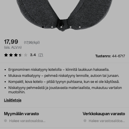
17,99
(17,99/kpl)
(sis. ALV:n)
3.4
(
7
)
Tuotenro:
44-6717
Ergonominen niskatyyny kotelolla – kiinnitä laukkuun hakasella.
Mukava matkatyyny – pehmeä niskatyyny lennolle, autoon tai junaan.
Kompakti, kova kotelo – pitää tyynyn puhtaana, kun se ei ole käytössä.
Niskatyyny pehmeästä ja joustavasta materiaalista, mukautuu vartalon
muotoihin.
Lisätietoja
Myymälän varasto
Verkkokaupan varasto
Hakee varastosaldoa...
Hakee varastosaldoa...