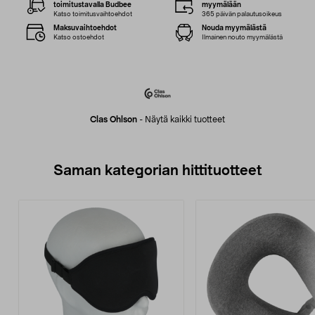
toimitustavalla Budbee
myymälään
Katso toimitusvaihtoehdot
365 päivän palautusoikeus
Maksuvaihtoehdot
Nouda myymälästä
Katso ostoehdot
Ilmainen nouto myymälästä
Clas Ohlson
-
Näytä kaikki tuotteet
Saman kategorian hittituotteet