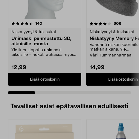
4.0 viidestä
arvostelut
3.5 viidestä
arvostelu
140
806
tähdestä
t
Niskatyynyt & tukisukat
Niskatyynyt & tukisukat
Unimaski pehmustettu 3D,
Niskatyyny Memory 
aikuisille, musta
Vähennä niskan kuormitu
matkan aikana. Yle...
Ylellinen, topattu unimaski
aikuisille – nukut rauhassa myös
Väri:
Tummanharmaa
valoisassa. Musta 3...
12,99
14,99
Lisää ostoskoriin
Lisää ostoskoriin
Tavalliset asiat epätavallisen edullisesti