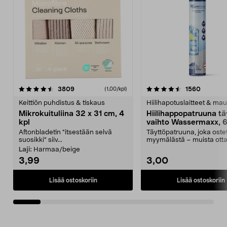
4.5viidestä
arvostelut
4.5viidestä
arvostel
3809
1560
(1,00/kpl)
tähdestä
t
Keittiön puhdistus & tiskaus
Hiilihapotuslaitteet & mau
Mikrokuituliina 32 x 31 cm, 4
Hiilihappopatruuna tä
kpl
vaihto Wassermaxx, 6
Aftonbladetin "itsestään selvä
Täyttöpatruuna, joka ost
suosikki" siiv...
myymälästä – muista ott
patruuna mukaasi m...
Laji:
Harmaa/beige
3,99
3,00
Lisää ostoskoriin
Lisää ostoskoriin