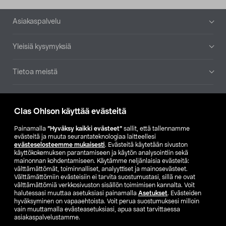
Alatunniste
Asiakaspalvelu
Yleisiä kysymyksiä
Tietoa meistä
Ajankohtaista
Clas Ohlson käyttää evästeitä
Muut yrityksemme
Painamalla
”Hyväksy kaikki evästeet”
sallit, että tallennamme
evästeitä ja muuta seurantateknologiaa laitteellesi
evästeselosteemme mukaisesti
. Evästeitä käytetään sivuston
Etsi myymälä
käyttökokemuksen parantamiseen ja käytön analysointiin sekä
mainonnan kohdentamiseen. Käytämme neljänlaisia evästeitä:
välttämättömät, toiminnalliset, analyyttiset ja mainosevästeet.
SE
NO
FI
Välttämättömiin evästeisiin ei tarvita suostumustasi, sillä ne ovat
välttämättömiä verkkosivuston sisällön toimimisen kannalta. Voit
FI
SV
halutessasi muuttaa asetuksiasi painamalla
Asetukset
. Evästeiden
hyväksyminen on vapaaehtoista. Voit perua suostumuksesi milloin
vain muuttamalla evästeasetuksiasi, apua saat tarvittaessa
asiakaspalvelustamme.