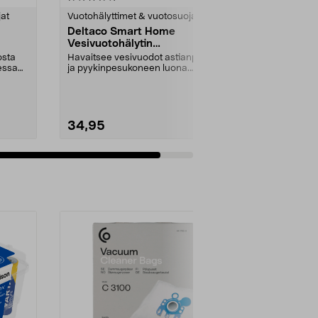
tähdestä
jat
Vuotohälyttimet & vuotosuojat
Deltaco Smart Home
Vesivuotohälytin
sovelluksella, 4 anturia
osta
Havaitsee vesivuodot astianpesu-
essa
ja pyykinpesukoneen luona.
Deltaco Smart Home -...
34,95
Lisää ostoskoriin