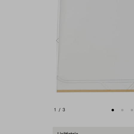
1
/
3