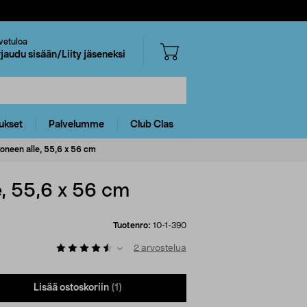
vetuloa
rjaudu sisään/Liity jäseneksi
ukset
Palvelumme
Club Clas
oneen alle, 55,6 x 56 cm
, 55,6 x 56 cm
Tuotenro:
10-1-390
2
arvostelua
Lisää ostoskoriin
(1)