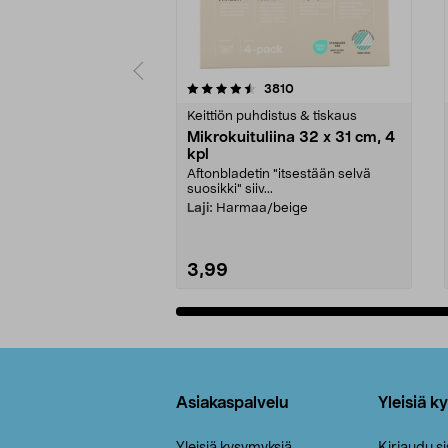
5viidestä
4.5viidestä
arvostelut
3810
tähdestä
tähdestä
Keittiön puhdistus & tiskaus
Mikrokuituliina 32 x 31 cm, 4
kpl
Aftonbladetin "itsestään selvä
suosikki" siiv...
Laji:
Harmaa/beige
3,99
Lisää ostoskoriin
Alatunniste
Asiakaspalvelu
Yleisiä k
Yleisiä kysymyksiä
Kirjaudu s