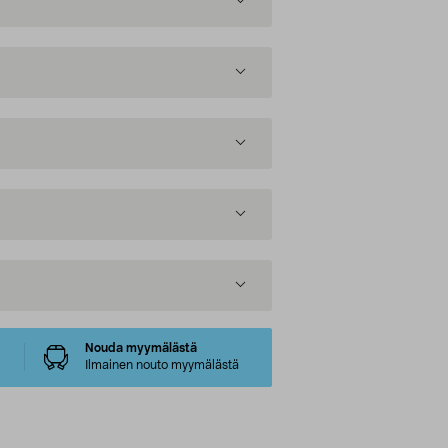
Nouda myymälästä
Ilmainen nouto myymälästä