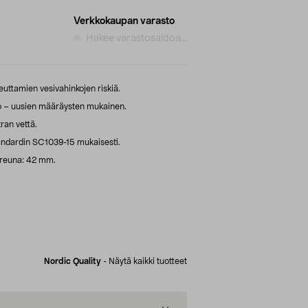
Verkkokaupan varasto
Hakee varastosaldoa...
ttamien vesivahinkojen riskiä.
o – uusien määräysten mukainen.
ran vettä.
tandardin SC1039-15 mukaisesti.
kareuna: 42 mm.
Nordic Quality
-
Näytä kaikki tuotteet