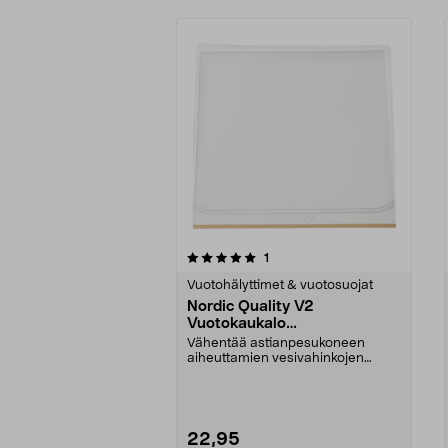
0viidestä
5.0viidestä
arvostelut
1
tähdestä
tähdestä
Vuotohälyttimet & vuotosuojat
Nordic Quality V2
Vuotokaukalo
astianpesukoneen alle, 60 x
Vähentää astianpesukoneen
54,5 cm
aiheuttamien vesivahinkojen
riskiä. Nordic Quality V2 ...
22,95