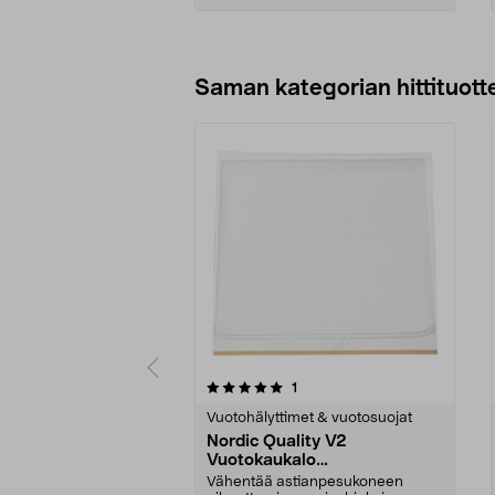
Lisää ostoskoriin
Saman kategorian hittituott
0 viidestä
4.5 viidestä
arvostelut
1
tähdestä
tähdestä
Vuotohälyttimet & vuotosuojat
Nordic Quality V2
Vuotokaukalo
astianpesukoneen alle, 60 x
Vähentää astianpesukoneen