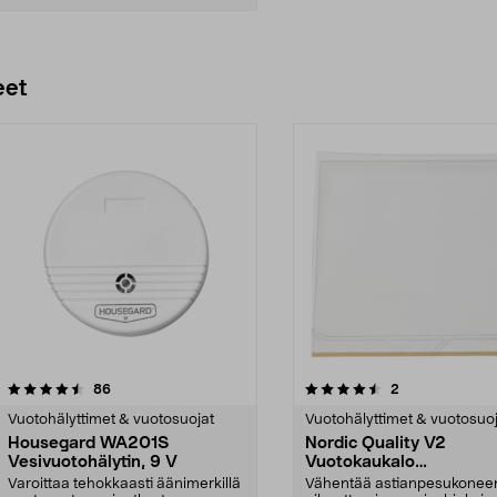
Lisää ostoskoriin
eet
4.5 viidestä
arvostelut
3.0 viidestä
arvostelut
86
2
tähdestä
Vuotohälyttimet & vuotosuojat
Vuotohälyttimet & vuotosuo
Housegard WA201S
Nordic Quality V2
Vesivuotohälytin, 9 V
Vuotokaukalo
astianpesukoneen alle,
Varoittaa tehokkaasti äänimerkillä
Vähentää astianpesukonee