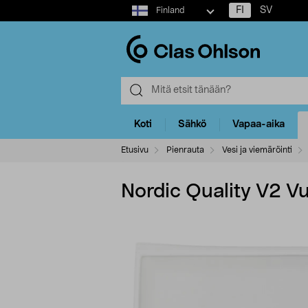
Select
FI
SV
Finland
market
Koti
Sähkö
Vapaa-aika
Etusivu
Pienrauta
Vesi ja viemäröinti
Nordic Quality V2 V