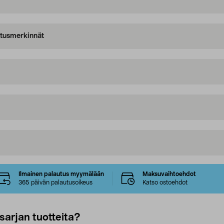
oitusmerkinnät
Ilmainen palautus myymälään
Maksuvaihtoehdot
365 päivän palautusoikeus
Katso ostoehdot
sarjan tuotteita?