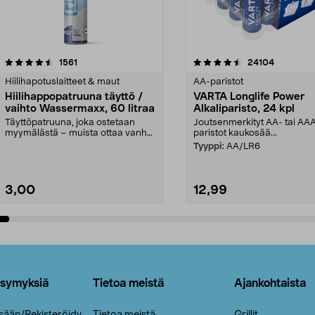
4.5viidestä
arvostelut
4.5viidestä
arvostelut
1561
24104
tähdestä
Hiilihapotuslaitteet & maut
AA-paristot
Hiilihappopatruuna täyttö /
VARTA Longlife Power
vaihto Wassermaxx, 60 litraa
Alkaliparisto, 24 kpl
Täyttöpatruuna, joka ostetaan
Joutsenmerkityt AA- tai AA
myymälästä – muista ottaa vanha
paristot kaukosää...
patruuna mukaasi m...
Tyyppi:
AA/LR6
3,00
12,99
Lisää ostoskoriin
Lisää ostoskoriin
ysymyksiä
Tietoa meistä
Ajankohtaista
isään/Rekisteröidy
Tietoa meistä
Grillit