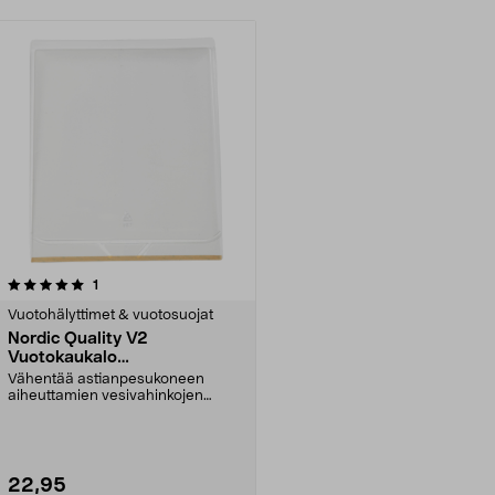
arvostelut
1
Vuotohälyttimet & vuotosuojat
Nordic Quality V2
Vuotokaukalo
astianpesukoneen alle, 45 x
Vähentää astianpesukoneen
55 cm
aiheuttamien vesivahinkojen
riskiä. Nordic Quality V2 ...
22,95