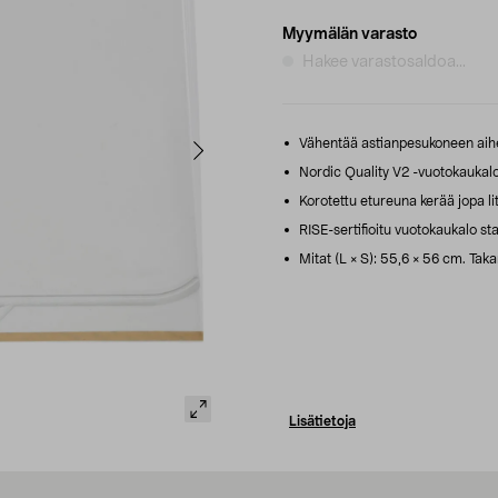
Myymälän varasto
Hakee varastosaldoa...
Vähentää astianpesukoneen aiheu
Nordic Quality V2 -vuotokaukal
Korotettu etureuna kerää jopa lit
RISE-sertifioitu vuotokaukalo s
Mitat (L × S): 55,6 × 56 cm. Ta
Lisätietoja