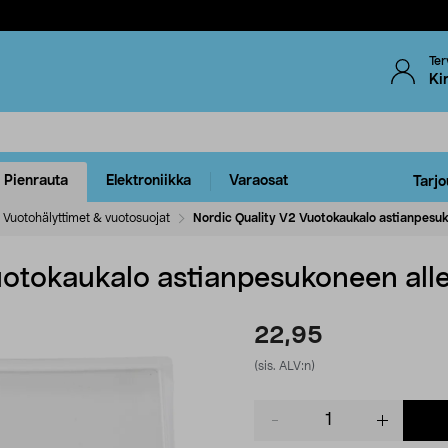
Ter
Ki
Pienrauta
Elektroniikka
Varaosat
Tarjo
Vuotohälyttimet & vuotosuojat
Nordic Quality V2 Vuotokaukalo astianpesuk
uotokaukalo astianpesukoneen alle
22,95
(sis. ALV:n)
Product
quantity