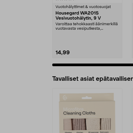
tähdestä
tähdestä
Vuotohälyttimet & vuotosuojat
Housegard WA201S
Vesivuotohälytin, 9 V
Varoittaa tehokkaasti äänimerkillä
vuotavasta vesiputkesta,
astianpesukoneesta j...
14,99
Lisää ostoskoriin
Tavalliset asiat epätavallisen