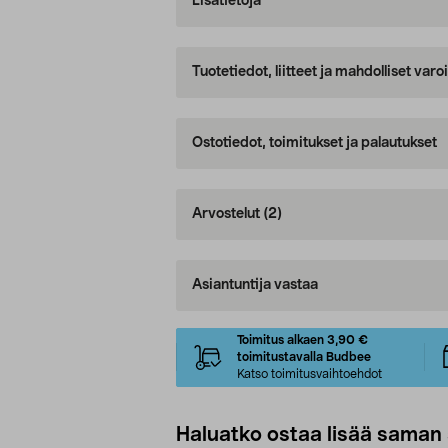
Lisätietoja
Tuotetiedot, liitteet ja mahdolliset var
Ostotiedot, toimitukset ja palautukset
Arvostelut
(2)
Asiantuntija vastaa
Toimitus alkaen 3,90 €
toimitustavalla Budbee
Katso toimitusvaihtoehdot
Haluatko ostaa lisää saman 