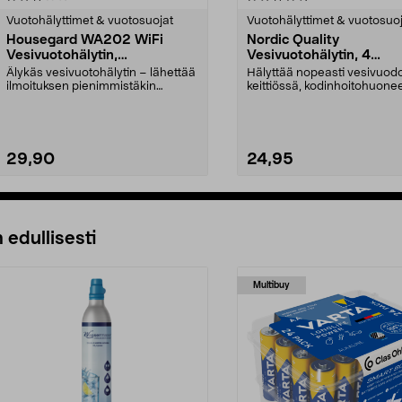
tähdestä
Vuotohälyttimet & vuotosuojat
Vuotohälyttimet & vuotosuo
Housegard WA202 WiFi
Nordic Quality
Vesivuotohälytin,
Vesivuotohälytin, 4
vesivuotoanturi
vesivuotosensoria
Älykäs vesivuotohälytin – lähettää
Hälyttää nopeasti vesivuod
ilmoituksen pienimmistäkin
keittiössä, kodinhoitohuone
vesivuodosta suora...
tai kellarissa. N...
29,90
24,95
Lisää ostoskoriin
Lisää ostoskoriin
 edullisesti
Multibuy