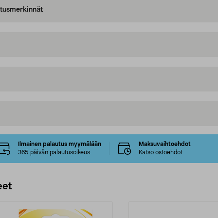
oitusmerkinnät
Ilmainen palautus myymälään
Maksuvaihtoehdot
365 päivän palautusoikeus
Katso ostoehdot
eet