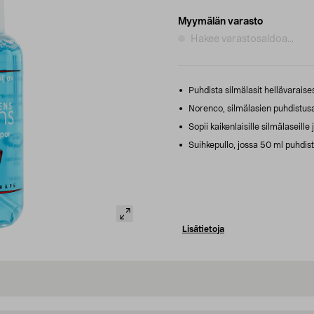
Myymälän varasto
Hakee varastosaldoa...
Puhdista silmälasit hellävaraises
Norenco, silmälasien puhdistusa
Sopii kaikenlaisille silmälaseille 
Suihkepullo, jossa 50 ml puhdist
Lisätietoja