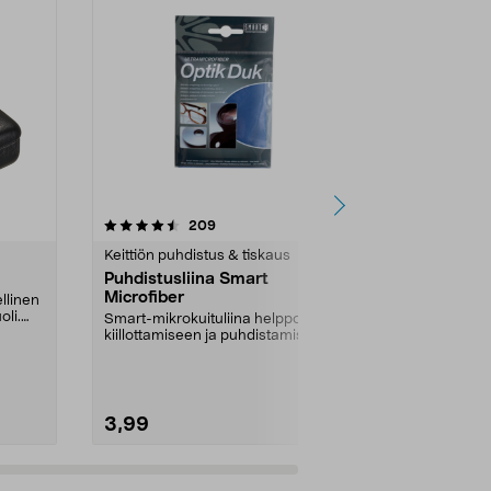
4.0 viidestä
arvostelut
4.0
209
1
tähdestä
tähdestä
Keittiön puhdistus & tiskaus
Silmälasitarv
Puhdistusliina Smart
Norenco Si
Microfiber
puhdistusai
ellinen
oli.
Smart-mikrokuituliina helppoon
Puhdista silmä
kiillottamiseen ja puhdistamiseen.
Norenco, sil
Silmälaseille,...
puhdistusaine
3,99
5,49