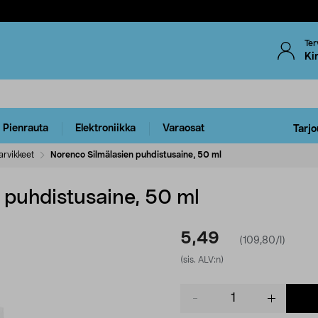
Ter
Ki
Pienrauta
Elektroniikka
Varaosat
Tarjo
arvikkeet
Norenco Silmälasien puhdistusaine, 50 ml
 puhdistusaine, 50 ml
5,49
(109,80/l)
(sis. ALV:n)
Product
quantity