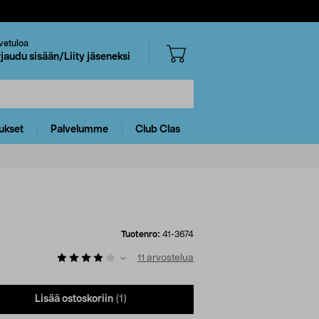
vetuloa
rjaudu sisään/Liity jäseneksi
ukset
Palvelumme
Club Clas
Tuotenro:
41-3674
11
arvostelua
Lisää ostoskoriin
(1)