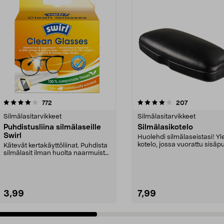
4.0 viidestä
arvostelut
4.5 viidestä
arvostelut
772
207
tähdestä
Silmälasitarvikkeet
Silmälasitarvikkeet
Puhdistusliina silmälaseille
Silmälasikotelo
Swirl
Huolehdi silmälaseistasi! Yl
kotelo, jossa vuorattu sisäpu
Kätevät kertakäyttöliinat. Puhdista
Ota silmäl...
silmälasit ilman huolta naarmuista
ja raidoi...
3,99
7,99