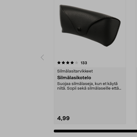
0 viidestä
4.0 viidestä
arvostelut
133
tähdestä
tähdestä
Silmälasitarvikkeet
Silmälasikotelo
Suojaa silmälaseja, kun et käytä
niitä. Sopii sekä silmälaseille että
aurinkolas...
4,99