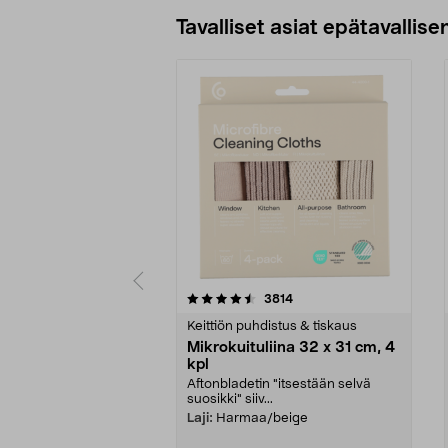
Tavalliset asiat epätavallisen
5viidestä
4.5viidestä
arvostelut
3814
tähdestä
tähdestä
Keittiön puhdistus & tiskaus
Mikrokuituliina 32 x 31 cm, 4
kpl
Aftonbladetin "itsestään selvä
suosikki" siiv...
Laji:
Harmaa/beige