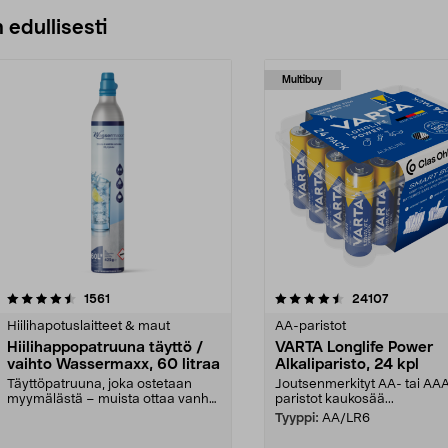
 edullisesti
Multibuy
4.5viidestä
arvostelut
4.5viidestä
arvostelut
1561
24107
tähdestä
Hiilihapotuslaitteet & maut
AA-paristot
Hiilihappopatruuna täyttö /
VARTA Longlife Power
vaihto Wassermaxx, 60 litraa
Alkaliparisto, 24 kpl
Täyttöpatruuna, joka ostetaan
Joutsenmerkityt AA- tai AA
myymälästä – muista ottaa vanha
paristot kaukosää...
patruuna mukaasi m...
Tyyppi:
AA/LR6