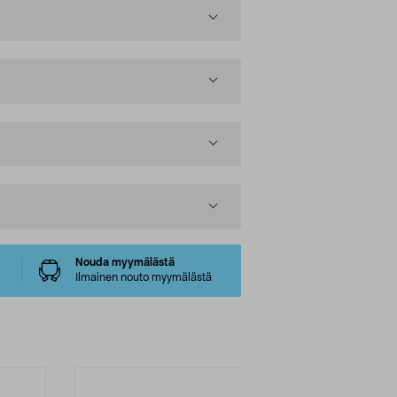
Nouda myymälästä
Ilmainen nouto myymälästä