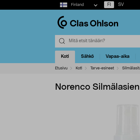
Select
FI
SV
Finland
market
Koti
Sähkö
Vapaa-aika
Etusivu
Koti
Tarve-esineet
Silmälasit
Norenco Silmälasien