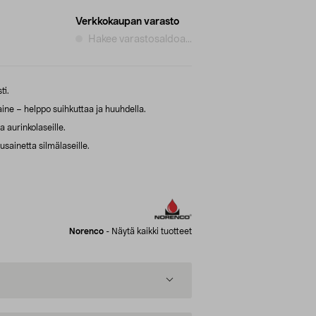
Verkkokaupan varasto
Hakee varastosaldoa...
ti.
ine – helppo suihkuttaa ja huuhdella.
ja aurinkolaseille.
usainetta silmälaseille.
Norenco
-
Näytä kaikki tuotteet