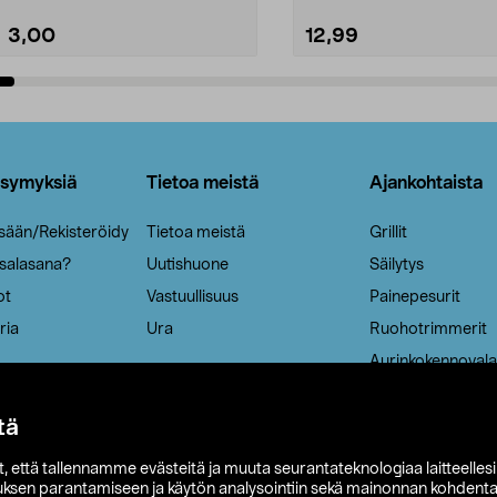
3,00
12,99
Lisää ostoskoriin
Lisää ostoskoriin
ysymyksiä
Tietoa meistä
Ajankohtaista
isään/Rekisteröidy
Tietoa meistä
Grillit
 salasana?
Uutishuone
Säilytys
ot
Vastuullisuus
Painepesurit
ria
Ura
Ruohotrimmerit
Aurinkokennovala
tä
it, että tallennamme evästeitä ja muuta seurantateknologiaa laitteelles
uksen parantamiseen ja käytön analysointiin sekä mainonnan kohdenta