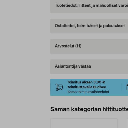
Tuotetiedot, liitteet ja mahdolliset var
Ostotiedot, toimitukset ja palautukset
Arvostelut
(11)
Asiantuntija vastaa
Toimitus alkaen 3,90 €
toimitustavalla Budbee
Katso toimitusvaihtoehdot
Saman kategorian hittituott