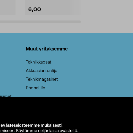
6,00
2,00
Lisää ostoskoriin
Lisää
Muut yrityksemme
Tekniikkaosat
Akkuasiantuntija
Teknikmagasinet
PhoneLife
isimet
i
evästeselosteemme mukaisesti
.
miseen. Käytämme neljänlaisia evästeitä: