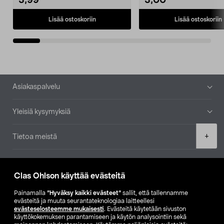
3,99
3,00
Lisää ostoskoriin
Lisää ostoskoriin
Alatunniste
Asiakaspalvelu
Yleisiä kysymyksiä
Product
+
Tietoa meistä
quantity
Ajankohtaista
Clas Ohlson käyttää evästeitä
Muut yrityksemme
Painamalla
”Hyväksy kaikki evästeet”
sallit, että tallennamme
evästeitä ja muuta seurantateknologiaa laitteellesi
evästeselosteemme mukaisesti
. Evästeitä käytetään sivuston
Etsi myymälä
käyttökokemuksen parantamiseen ja käytön analysointiin sekä