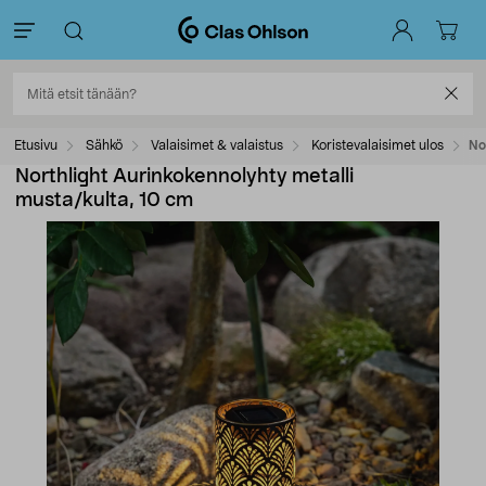
Etusivu
Sähkö
Valaisimet & valaistus
Koristevalaisimet ulos
No
Northlight Aurinkokennolyhty metalli
musta/kulta, 10 cm