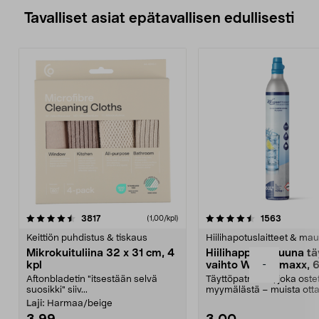
Tavalliset asiat epätavallisen edullisesti
4.5viidestä
arvostelut
4.5viidestä
arvostelu
3817
1563
(1,00/kpl)
tähdestä
t
Keittiön puhdistus & tiskaus
Hiilihapotuslaitteet & mau
Mikrokuituliina 32 x 31 cm, 4
Hiilihappopatruuna tä
-
kpl
vaihto Wassermaxx, 6
Aftonbladetin "itsestään selvä
Täyttöpatruuna, joka ost
suosikki" siiv...
myymälästä – muista ott
patruuna mukaasi m...
Laji:
Harmaa/beige