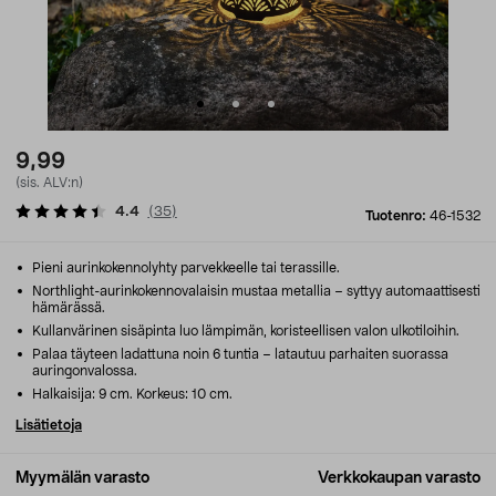
9,99
(sis. ALV:n)
4.4
(
35
)
Tuotenro:
46-1532
Pieni aurinkokennolyhty parvekkeelle tai terassille.
Northlight-aurinkokennovalaisin mustaa metallia – syttyy automaattisesti
hämärässä.
Kullanvärinen sisäpinta luo lämpimän, koristeellisen valon ulkotiloihin.
Palaa täyteen ladattuna noin 6 tuntia – latautuu parhaiten suorassa
auringonvalossa.
Halkaisija: 9 cm. Korkeus: 10 cm.
Lisätietoja
Myymälän varasto
Verkkokaupan varasto