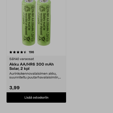
arvostelut
196
Sähkö varaosat
Akku AA/HR6 300 mAh
Solar, 2 kpl
Aurinkokennovalaisimen akku,
suunniteltu puutarhavalaisimiin,
jotka toimivat aur...
3,99
Lisää ostoskoriin