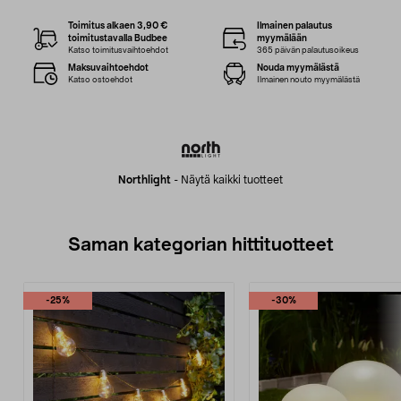
Toimitus alkaen 3,90 €
Ilmainen palautus
toimitustavalla Budbee
myymälään
Katso toimitusvaihtoehdot
365 päivän palautusoikeus
Maksuvaihtoehdot
Nouda myymälästä
Katso ostoehdot
Ilmainen nouto myymälästä
Northlight
-
Näytä kaikki tuotteet
Saman kategorian hittituotteet
-25%
-30%