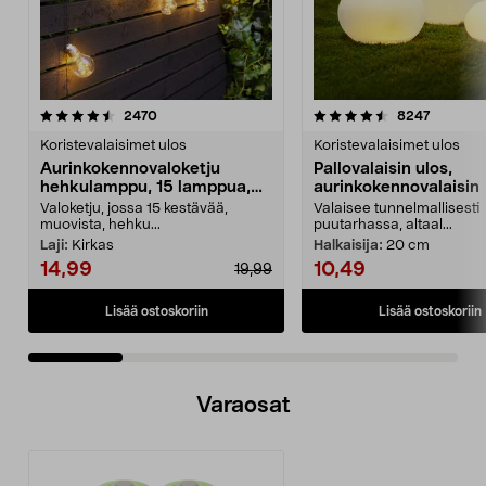
4.5 viidestä
arvostelut
4.5 viidestä
arvostel
2470
8247
tähdestä
t
Koristevalaisimet ulos
Koristevalaisimet ulos
Aurinkokennovaloketju
Pallovalaisin ulos,
hehkulamppu, 15 lamppua,
aurinkokennovalaisin
7,2 m
Valoketju, jossa 15 kestävää,
Valaisee tunnelmallisesti
muovista, hehku...
puutarhassa, altaal...
Laji:
Kirkas
Halkaisija:
20 cm
14,99
10,49
19,99
Lisää ostoskoriin
Lisää ostoskoriin
Varaosat