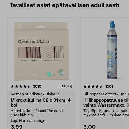
Tavalliset asiat epätavallisen edullisesti
4.5viidestä
arvostelut
4.5viidestä
arvostelu
3810
1561
(1,00/kpl)
tähdestä
t
Keittiön puhdistus & tiskaus
Hiilihapotuslaitteet & mau
Mikrokuituliina 32 x 31 cm, 4
Hiilihappopatruuna tä
kpl
vaihto Wassermaxx, 6
Aftonbladetin "itsestään selvä
Täyttöpatruuna, joka ost
suosikki" siiv...
myymälästä – muista ott
patruuna mukaasi m...
Laji:
Harmaa/beige
3,99
3,00