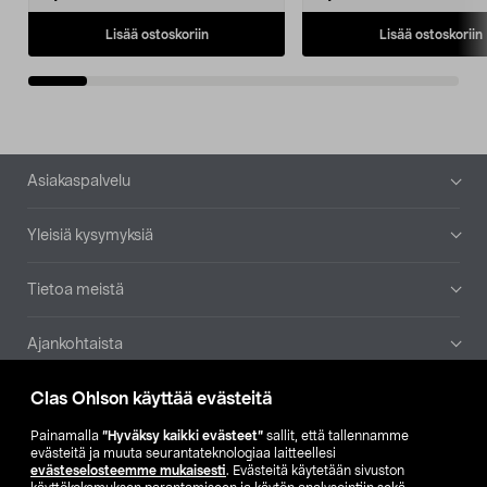
Lisää ostoskoriin
Lisää ostoskoriin
Alatunniste
Asiakaspalvelu
Yleisiä kysymyksiä
Tietoa meistä
Ajankohtaista
Clas Ohlson käyttää evästeitä
Muut yrityksemme
Painamalla
”Hyväksy kaikki evästeet”
sallit, että tallennamme
Etsi myymälä
evästeitä ja muuta seurantateknologiaa laitteellesi
evästeselosteemme mukaisesti
. Evästeitä käytetään sivuston