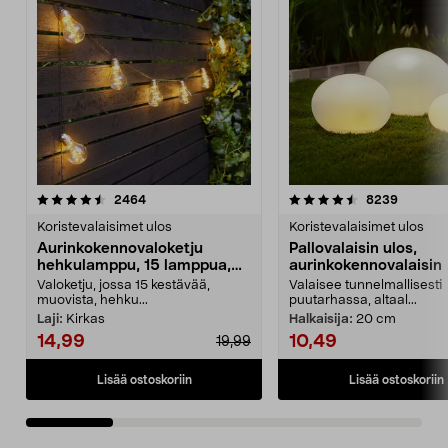
4.5 viidestä
arvostelut
4.5 viidestä
arvostel
2464
8239
tähdestä
t
Koristevalaisimet ulos
Koristevalaisimet ulos
Aurinkokennovaloketju
Pallovalaisin ulos,
hehkulamppu, 15 lamppua,
aurinkokennovalaisin
7,2 m
Valoketju, jossa 15 kestävää,
Valaisee tunnelmallisesti
muovista, hehku...
puutarhassa, altaal...
Laji:
Kirkas
Halkaisija:
20 cm
14,99
10,49
19,99
Lisää ostoskoriin
Lisää ostoskoriin