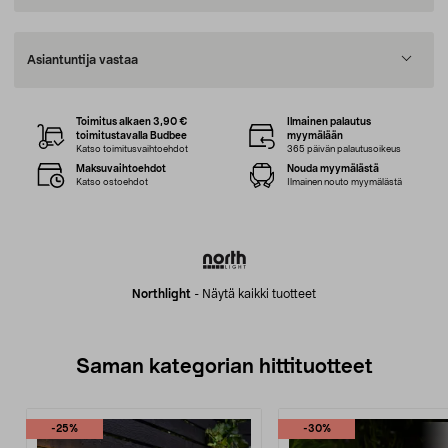
Asiantuntija vastaa
Toimitus alkaen 3,90 €
Ilmainen palautus
toimitustavalla Budbee
myymälään
Katso toimitusvaihtoehdot
365 päivän palautusoikeus
Maksuvaihtoehdot
Nouda myymälästä
Katso ostoehdot
Ilmainen nouto myymälästä
Northlight
-
Näytä kaikki tuotteet
Saman kategorian hittituotteet
-25%
-30%