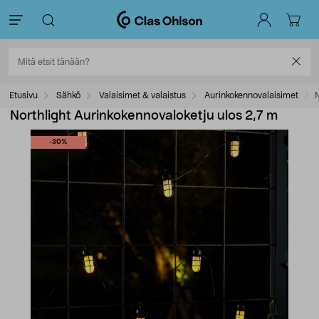
Etusivu
Sähkö
Valaisimet & valaistus
Aurinkokennovalaisimet
N
Northlight Aurinkokennovaloketju ulos 2,7 m
-30%