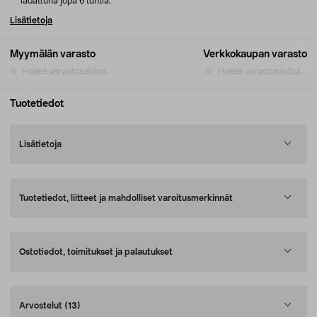
ladattuna jopa 6 tuntia.
Lisätietoja
Myymälän varasto
Verkkokaupan varasto
Hakee varastosaldoa...
Hakee varastosaldoa...
Tuotetiedot
Lisätietoja
Tuotetiedot, liitteet ja mahdolliset varoitusmerkinnät
Ostotiedot, toimitukset ja palautukset
Arvostelut
(13)