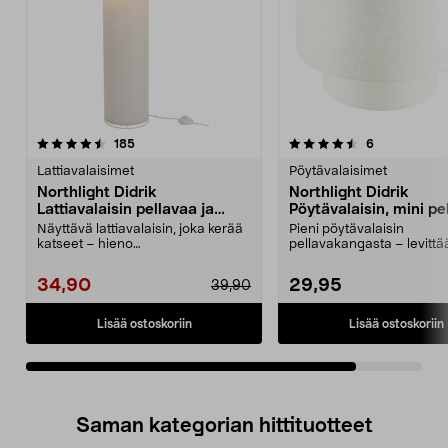
4.5viidestä
arvostelut
arvostelut
185
6
tähdestä
Lattiavalaisimet
Pöytävalaisimet
Northlight Didrik
Northlight Didrik
Lattiavalaisin pellavaa ja
Pöytävalaisin, mini pe
metallia
metalli, 25,5 cm
Näyttävä lattiavalaisin, joka kerää
Pieni pöytävalaisin
katseet – hieno
pellavakangasta – levittä
sisustusyksityiskohta kotiin...
viihtyisän valon kotiin. Nort
34,90
29,95
39,90
Lisää ostoskoriin
Lisää ostoskoriin
Saman kategorian hittituotteet