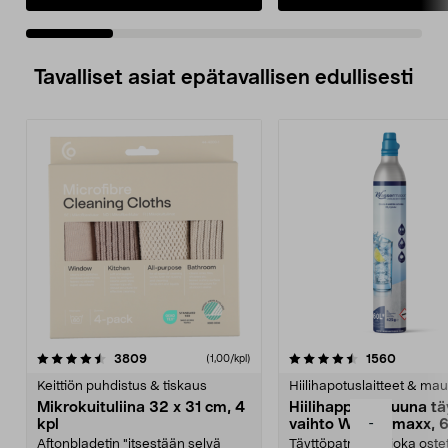
Tavalliset asiat epätavallisen edullisesti
4.5viidestä
arvostelut
4.5viidestä
arvostel
3809
1560
(1,00/kpl)
tähdestä
t
Keittiön puhdistus & tiskaus
Hiilihapotuslaitteet & mau
Mikrokuituliina 32 x 31 cm, 4
Hiilihappopatruuna tä
-
kpl
vaihto Wassermaxx, 6
Aftonbladetin "itsestään selvä
Täyttöpatruuna, joka ost