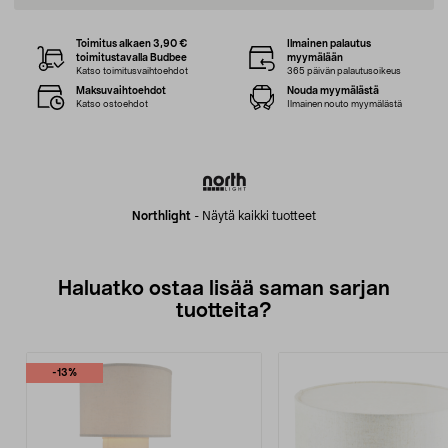
Toimitus alkaen 3,90 €
Ilmainen palautus
toimitustavalla Budbee
myymälään
Katso toimitusvaihtoehdot
365 päivän palautusoikeus
Maksuvaihtoehdot
Nouda myymälästä
Katso ostoehdot
Ilmainen nouto myymälästä
Northlight
-
Näytä kaikki tuotteet
Haluatko ostaa lisää saman sarjan
tuotteita?
-13%