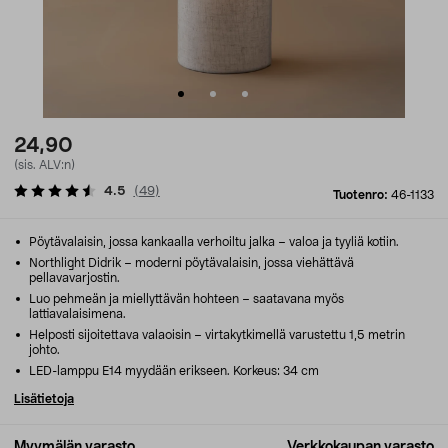
24,90
(sis. ALV:n)
4.5
(
49
)
Tuotenro:
46-1133
Pöytävalaisin, jossa kankaalla verhoiltu jalka – valoa ja tyyliä kotiin.
Northlight Didrik – moderni pöytävalaisin, jossa viehättävä
pellavavarjostin.
Luo pehmeän ja miellyttävän hohteen – saatavana myös
lattiavalaisimena.
Helposti sijoitettava valaoisin – virtakytkimellä varustettu 1,5 metrin
johto.
LED-lamppu E14 myydään erikseen. Korkeus: 34 cm
Lisätietoja
Myymälän varasto
Verkkokaupan varasto