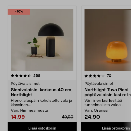
-70%
4.0 viidestä
arvostelut
5.0 viidestä
arvostelut
258
70
tähdestä
t
Pöytävalaisimet
Pöytävalaisimet
Sienivalaisin, korkeus 40 cm,
Northlight Tuva Pieni
Northlight
pöytävalaisin lasi retr
oranssi 21 cm
Hieno, alaspäin kohdistettu valo ja
Värillinen lasi levittää
klassinen...
tunnelmallista valoa...
Väri:
Himmeä musta
Väri:
Oranssi
14,99
24,90
49,90
Lisää ostoskoriin
Lisää ostoskoriin