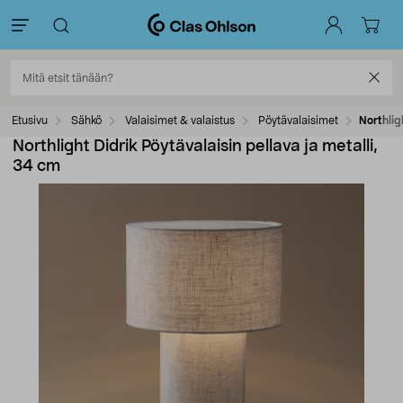
Etusivu
Sähkö
Valaisimet & valaistus
Pöytävalaisimet
Northlig
Northlight Didrik Pöytävalaisin pellava ja metalli,
34 cm