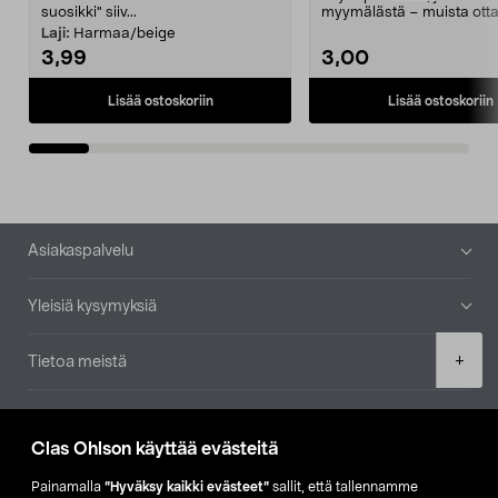
suosikki" siiv...
myymälästä – muista ott
patruuna mukaasi m...
Laji:
Harmaa/beige
3,99
3,00
Lisää ostoskoriin
Lisää ostoskoriin
Alatunniste
Asiakaspalvelu
Yleisiä kysymyksiä
Product
+
Tietoa meistä
quantity
Ajankohtaista
Clas Ohlson käyttää evästeitä
Muut yrityksemme
Painamalla
”Hyväksy kaikki evästeet”
sallit, että tallennamme