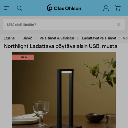
Etusivu
Sähkö
Valaisimet & valaistus
Ladattavat valaisimet
No
Northlight Ladattava pöytävalaisin USB, musta
-33%