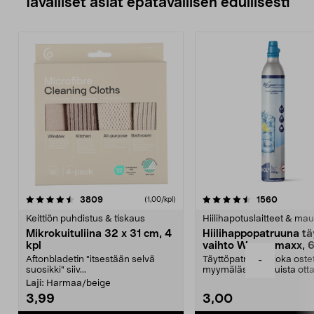
Tavalliset asiat epätavallisen edullisesti
4.5viidestä
arvostelut
4.5viidestä
arvostel
3809
1560
(1,00/kpl)
tähdestä
t
Keittiön puhdistus & tiskaus
Hiilihapotuslaitteet & mau
Mikrokuituliina 32 x 31 cm, 4
Hiilihappopatruuna tä
kpl
vaihto Wassermaxx, 6
Aftonbladetin "itsestään selvä
Täyttöpatruuna, joka ost
-
suosikki" siiv...
myymälästä – muista ott
patruuna mukaasi m...
Laji:
Harmaa/beige
3,99
3,00