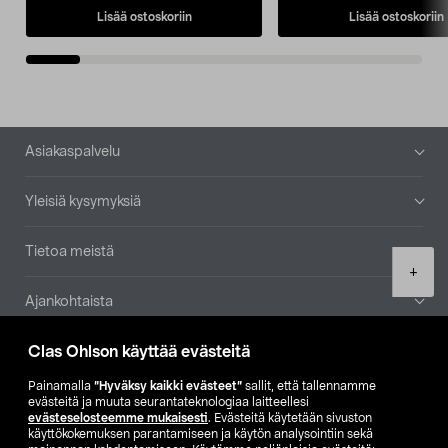
Lisää ostoskoriin
Lisää ostoskoriin
Alatunniste
Asiakaspalvelu
Yleisiä kysymyksiä
Tietoa meistä
Product
+
quantity
Ajankohtaista
Clas Ohlson käyttää evästeitä
Muut yrityksemme
Painamalla
”Hyväksy kaikki evästeet”
sallit, että tallennamme
Etsi myymälä
evästeitä ja muuta seurantateknologiaa laitteellesi
evästeselosteemme mukaisesti
. Evästeitä käytetään sivuston
käyttökokemuksen parantamiseen ja käytön analysointiin sekä