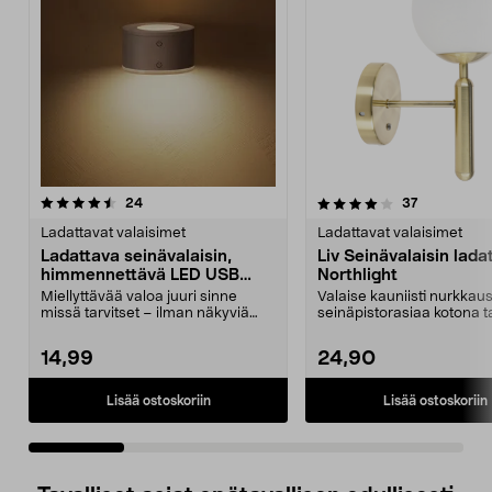
4.0 viidestä
arvostelut
5.0 viidestä
arvostelut
24
37
tähdestä
t
Ladattavat valaisimet
Ladattavat valaisimet
Ladattava seinävalaisin,
Liv Seinävalaisin lada
himmennettävä LED USB
Northlight
valkoinen
Miellyttävää valoa juuri sinne
Valaise kauniisti nurkkau
missä tarvitset – ilman näkyviä
seinäpistorasiaa kotona ta
johtoja. Ladattav...
– lataa val...
14,99
24,90
Lisää ostoskoriin
Lisää ostoskoriin