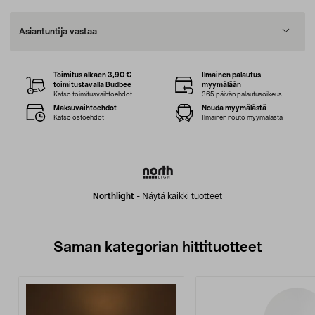
Asiantuntija vastaa
Toimitus alkaen 3,90 €
Ilmainen palautus
toimitustavalla Budbee
myymälään
Katso toimitusvaihtoehdot
365 päivän palautusoikeus
Maksuvaihtoehdot
Nouda myymälästä
Katso ostoehdot
Ilmainen nouto myymälästä
Northlight
-
Näytä kaikki tuotteet
Saman kategorian hittituotteet