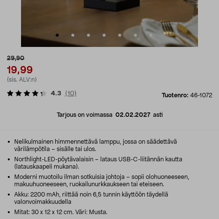
29,90
19,99
(sis. ALV:n)
4.3
(
10
)
Tuotenro:
46-1072
Tarjous on voimassa
02.02.2027
asti
Nelikulmainen himmennettävä lamppu, jossa on säädettävä
värilämpötila – sisälle tai ulos.
Northlight-LED-pöytävalaisin – lataus USB-C-liitännän kautta
(latauskaapeli mukana).
Moderni muotoilu ilman sotkuisia johtoja – sopii olohuoneeseen,
makuuhuoneeseen, ruokailunurkkaukseen tai eteiseen.
Akku: 2200 mAh, riittää noin 6,5 tunnin käyttöön täydellä
valonvoimakkuudella
Mitat: 30 x 12 x 12 cm. Väri: Musta.