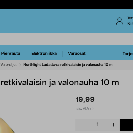
Ter
Ki
Pienrauta
Elektroniikka
Varaosat
Tarjo
Valoketjut
Northlight Ladattava retkivalaisin ja valonauha 10 m
retkivalaisin ja valonauha 10 m
19,99
(sis. ALV:n)
Product
quantity