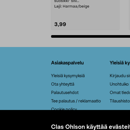
suosikki" siiv...
Laji:
Harmaa/beige
3,99
Lisää ostoskoriin
Alatunniste
Asiakaspalvelu
Yleisiä k
Yleisiä kysymyksiä
Kirjaudu s
Ota yhteyttä
Unohtuiko
Palautusehdot
Omat tied
Tee palautus / reklamaatio
Tilaushisto
Cookie policy
Toimitustavat
Clas Ohlson käyttää evästei
Saavutettavuus