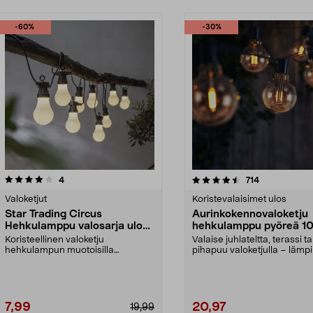
-60%
-30%
4.5 viidestä
arvostelut
4.5 viidestä
arvostelut
4
714
tähdestä
Valoketjut
Koristevalaisimet ulos
Star Trading Circus
Aurinkokennovaloketju
Hehkulamppu valosarja ulos,
hehkulamppu pyöreä 1
10 LED
lamppua 5,4 m
Koristeellinen valoketju
Valaise juhlateltta, terassi ta
hehkulampun muotoisilla
pihapuu valoketjulla – läm
lampuilla – helppo kiinnittää s...
valkoinen ja to...
7,99
20,97
19,99