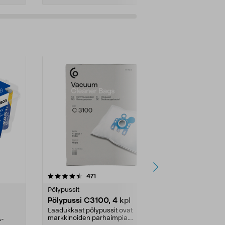
4.5viidestä
arvostelut
4.5
471
6
tähdestä
tähdestä
Pölypussit
Kierrätys & ro
Pölypussi C3100, 4 kpl
Roskapussi,
kahvat, 30 l
Laadukkaat pölypussit ovat
markkinoiden parhaimpia.
A-
Testivoittaja 