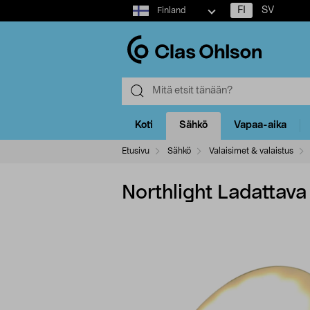
Select
FI
SV
Finland
market
Koti
Sähkö
Vapaa-aika
Etusivu
Sähkö
Valaisimet & valaistus
Northlight Ladattava 