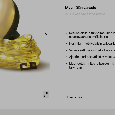
Myymälän varasto
Hakee varastosaldoa...
Retkivalaisin ja tunnelmallinen 
asuntovaunulle, mökille jne.
Northlight-retkivalaisin valosarj
Valaise retkivalaisimella tai kor
Ajastin 3 eri aikavälillä, 6 valoti
Magneettikiinnitys ja koukku – kii
tarvitaan.
Lisätietoja