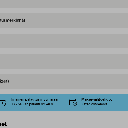
oitusmerkinnät
kset)
Ilmainen palautus myymälään
Maksuvaihtoehdot
365 päivän palautusoikeus
Katso ostoehdot
eet