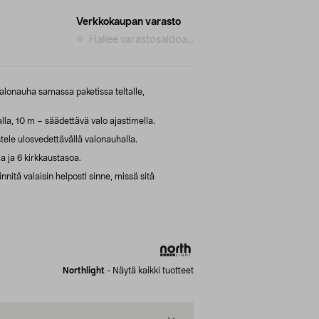
Verkkokaupan varasto
Hakee varastosaldoa...
valonauha samassa paketissa teltalle,
alla, 10 m – säädettävä valo ajastimella.
istele ulosvedettävällä valonauhalla.
laa ja 6 kirkkaustasoa.
nnitä valaisin helposti sinne, missä sitä
Northlight
-
Näytä kaikki tuotteet