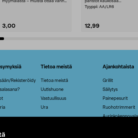
myymälästä – muista ottaa vanha
paristot kaukosää...
patruuna mukaasi m...
Tyyppi:
AA/LR6
3,00
12,99
Lisää ostoskoriin
Lisää ostoskoriin
ysymyksiä
Tietoa meistä
Ajankohtaista
isään/Rekisteröidy
Tietoa meistä
Grillit
 salasana?
Uutishuone
Säilytys
ot
Vastuullisuus
Painepesurit
ria
Ura
Ruohotrimmerit
Aurinkokennovala
tä