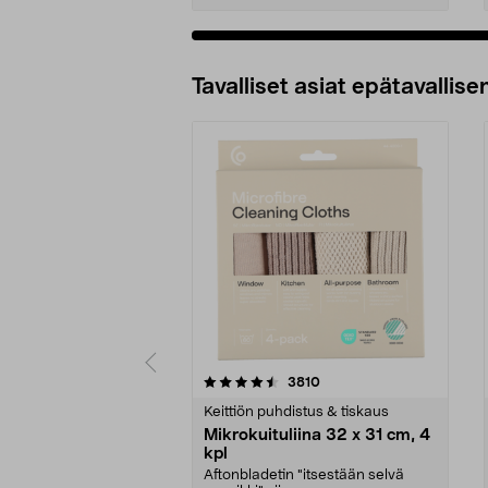
Tavalliset asiat epätavallisen
5viidestä
4.5viidestä
arvostelut
3810
tähdestä
tähdestä
Keittiön puhdistus & tiskaus
Mikrokuituliina 32 x 31 cm, 4
kpl
Aftonbladetin "itsestään selvä