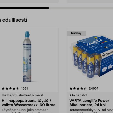
 edullisesti
Multibuy
4.5viidestä
arvostelut
4.5viidestä
arvostelut
1561
24104
tähdestä
Hiilihapotuslaitteet & maut
AA-paristot
Hiilihappopatruuna täyttö /
VARTA Longlife Power
vaihto Wassermaxx, 60 litraa
Alkaliparisto, 24 kpl
Täyttöpatruuna, joka ostetaan
Joutsenmerkityt AA- tai AA