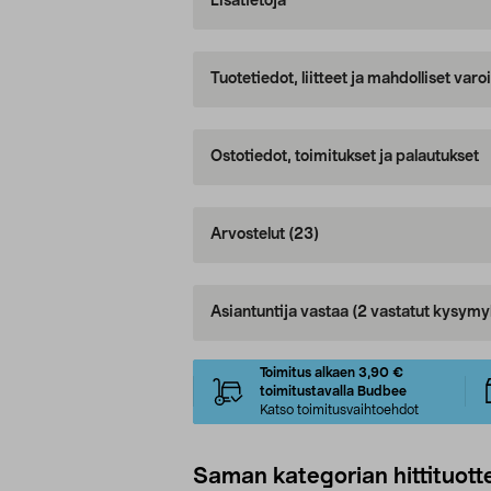
Lisätietoja
Tuotetiedot, liitteet ja mahdolliset var
Ostotiedot, toimitukset ja palautukset
Arvostelut
(23)
Asiantuntija vastaa
(2 vastatut kysymy
Toimitus alkaen 3,90 €
toimitustavalla Budbee
Katso toimitusvaihtoehdot
Saman kategorian hittituott