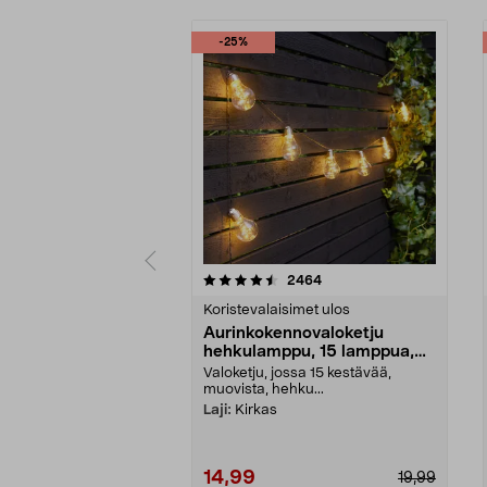
-25%
5 viidestä
4.0 viidestä
arvostelut
2464
tähdestä
tähdestä
Koristevalaisimet ulos
Aurinkokennovaloketju
hehkulamppu, 15 lamppua,
7,2 m
Valoketju, jossa 15 kestävää,
muovista, hehku...
Laji:
Kirkas
14,99
19,99