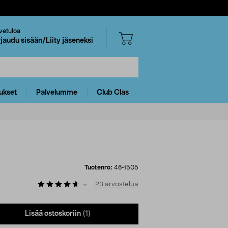
vetuloa
rjaudu sisään/Liity jäseneksi
ukset
Palvelumme
Club Clas
Tuotenro:
46-1505
23
arvostelua
Lisää ostoskoriin
(1)