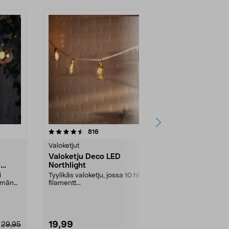
4.5 viidestä
arvostelut
5.0
816
1
tähdestä
tähdestä
Valoketjut
Valoketjut
Valoketju Deco LED
LED Läpinäk
0
Northlight
Northlight,
valkoinen
i
Tyylikäs valoketju, jossa 10 hienoa
Saatavana use
pimän
filamentt...
sisäkäyttöön ja
19,99
14,99
29,95