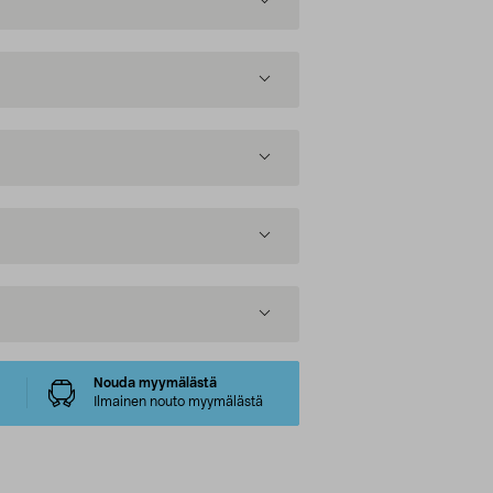
Nouda myymälästä
Ilmainen nouto myymälästä