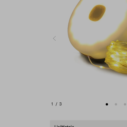
1
/
3