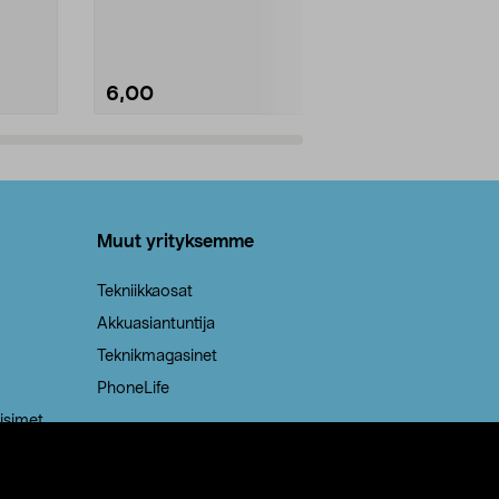
Kestävä, jopa 50 % suurempi ...
roskapussi u
Roskapussi, jo
6,00
2,00
Lisää ostoskoriin
Lisää
Muut yrityksemme
Tekniikkaosat
Akkuasiantuntija
Teknikmagasinet
PhoneLife
isimet