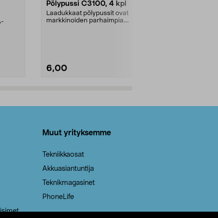
Pölypussi C3100, 4 kpl
Roskapussi,
kahvat, 30 l
Laadukkaat pölypussit ovat
markkinoiden parhaimpia.
A-
Testivoittaja 
Kestävä, jopa 50 % suurempi ...
roskapussi u
Roskapussi, jo
6,00
2,00
Lisää ostoskoriin
Lisää
Muut yrityksemme
Tekniikkaosat
Akkuasiantuntija
Teknikmagasinet
PhoneLife
isimet