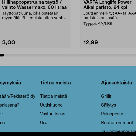
Hiilihappopatruuna täyttö /
VARTA Longlife Power
vaihto Wassermaxx, 60 litraa
Alkaliparisto, 24 kpl
Täyttöpatruuna, joka ostetaan
Joutsenmerkityt AA- tai AA
myymälästä – muista ottaa vanha
paristot kaukosää...
patruuna mukaasi m...
Tyyppi:
AA/LR6
3,00
12,99
Lisää ostoskoriin
Lisää ostoskoriin
ysymyksiä
Tietoa meistä
Ajankohtaista
isään/Rekisteröidy
Tietoa meistä
Grillit
 salasana?
Uutishuone
Säilytys
ot
Vastuullisuus
Painepesurit
ria
Ura
Ruohotrimmerit
Aurinkokennovala