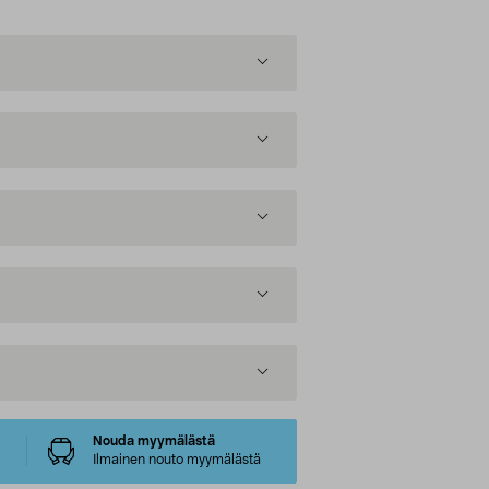
Nouda myymälästä
Ilmainen nouto myymälästä