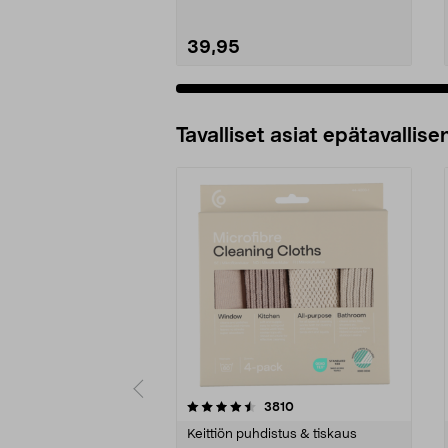
39,95
Tavalliset asiat epätavallisen
5viidestä
4.5viidestä
arvostelut
3810
tähdestä
tähdestä
Keittiön puhdistus & tiskaus