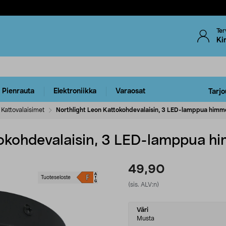
Ter
Ki
Pienrauta
Elektroniikka
Varaosat
Tarjo
Kattovalaisimet
Northlight Leon Kattokohdevalaisin, 3 LED-lamppua himm
tokohdevalaisin, 3 LED-lamppua h
49,90
Tuoteseloste
(sis. ALV:n)
Select
Väri
variant
Musta