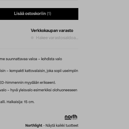
Lisää ostoskoriin
(1)
Verkkokaupan varasto
Hakee varastosaldoa...
lme suunnattavaa valoa – kohdista valo
sin – kompakti kattovalaisin, joka sopii useimpiin
LED-himmennin myydään erikseen).
valo – hyvä yleisvalo esimerkiksi olohuoneeseen
li. Halkaisija: 15 cm.
Northlight
-
Näytä kaikki tuotteet