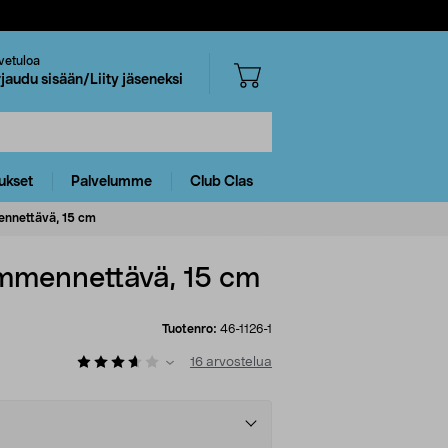
vetuloa
rjaudu sisään/Liity jäseneksi
ukset
Palvelumme
Club Clas
ennettävä, 15 cm
immennettävä, 15 cm
Tuotenro:
46-1126-1
16
arvostelua