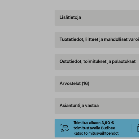
Lisätietoja
Tuotetiedot, liitteet ja mahdolliset var
Ostotiedot, toimitukset ja palautukset
Arvostelut
(16)
Asiantuntija vastaa
Toimitus alkaen 3,90 €
toimitustavalla Budbee
Katso toimitusvaihtoehdot