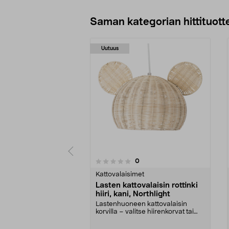
Saman kategorian hittituott
Uutuus
4.0 viidestä
arvostelut
0
0 viidestä
tähdestä
tähdestä
Kattovalaisimet
Lasten kattovalaisin rottinki
hiiri, kani, Northlight
Lastenhuoneen kattovalaisin
korvilla – valitse hiirenkorvat tai
pupunkorvat (mol...