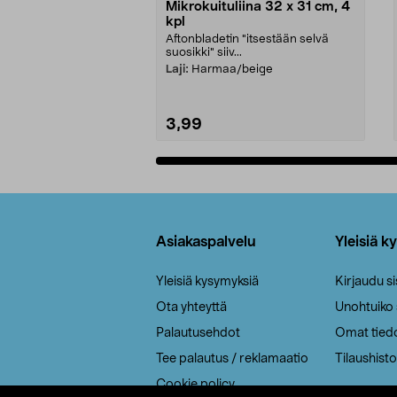
Mikrokuituliina 32 x 31 cm, 4
kpl
Aftonbladetin "itsestään selvä
suosikki" siiv...
Laji:
Harmaa/beige
3,99
Lisää ostoskoriin
Alatunniste
Asiakaspalvelu
Yleisiä k
Yleisiä kysymyksiä
Kirjaudu s
Ota yhteyttä
Unohtuiko
Palautusehdot
Omat tied
Tee palautus / reklamaatio
Tilaushisto
Cookie policy