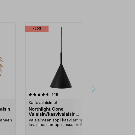
-50%
4.5 viidestä
arvostelut
4.5
149
2
tähdestä
tähdestä
Kattovalaisimet
Kattovalaisim
aisin
Northlight Cone
Northlight 
Valaisin/kasvivalaisin
puuta, 55 
ikkunalle, musta
aaneen
Valaisimeen sopii kasvilamppu tai
Luonnosta in
tavallinen lamppu, jossa on E27-
valaisimen va.
kanta. Northli...
Väri:
Ruskea