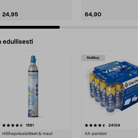
24,95
64,90
 edullisesti
Multibuy
4.5viidestä
arvostelut
4.5viidestä
arvostelut
1561
24104
tähdestä
Hiilihapotuslaitteet & maut
AA-paristot