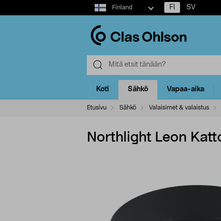
Select
FI
SV
Finland
market
Koti
Sähkö
Vapaa-aika
Etusivu
Sähkö
Valaisimet & valaistus
Northlight Leon Kat