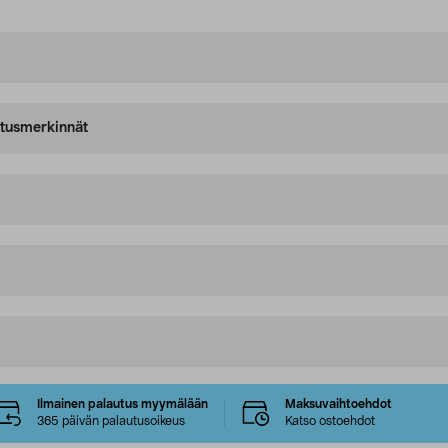
oitusmerkinnät
Ilmainen palautus myymälään
Maksuvaihtoehdot
365 päivän palautusoikeus
Katso ostoehdot