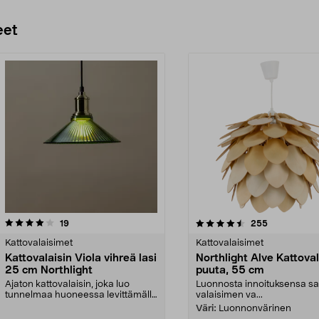
eet
4.5 viidestä
arvostelut
4.5 viidestä
arvostelut
19
255
tähdestä
Kattovalaisimet
Kattovalaisimet
Kattovalaisin Viola vihreä lasi
Northlight Alve Kattoval
25 cm Northlight
puuta, 55 cm
Ajaton kattovalaisin, joka luo
Luonnosta innoituksensa s
tunnelmaa huoneessa levittämällä
valaisimen va...
tasaisesti valoa...
Väri:
Luonnonvärinen