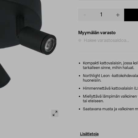
Product
quantity
Myymälän varasto
Hakee varastosaldoa...
Kompakti kattovalaisin, jossa ko
tarkalleen sinne, mihin haluat.
Northlight Leon -kattokohdevalai
huoneisiin.
Himmennettävä kattovalaisin (
Miellyttävä lämpimän valkoinen 
tai eteiseen.
Saatavana musta ja valkoinen mal
Lisätietoja