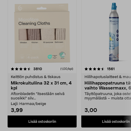
4.5viidestä
arvostelut
4.5viidestä
arvostelu
3810
1561
(1,00/kpl)
tähdestä
t
Keittiön puhdistus & tiskaus
Hiilihapotuslaitteet & mau
Mikrokuituliina 32 x 31 cm, 4
Hiilihappopatruuna tä
kpl
vaihto Wassermaxx, 6
Aftonbladetin "itsestään selvä
Täyttöpatruuna, joka ost
suosikki" siiv...
myymälästä – muista ott
patruuna mukaasi m...
Laji:
Harmaa/beige
3,99
3,00
Lisää ostoskoriin
Lisää ostoskoriin