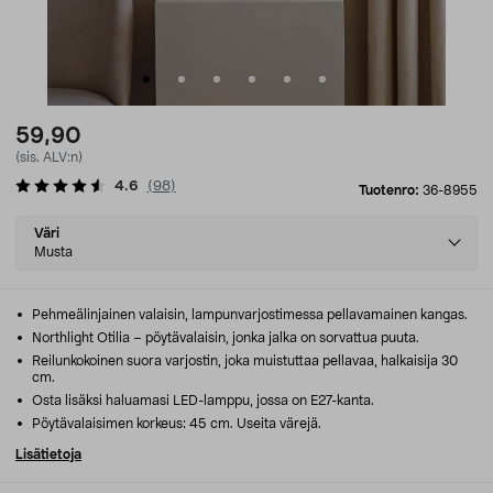
59,90
(sis. ALV:n)
4.6
(
98
)
Tuotenro:
36-8955
Select
Väri
variant
Musta
Pehmeälinjainen valaisin, lampunvarjostimessa pellavamainen kangas.
Northlight Otilia – pöytävalaisin, jonka jalka on sorvattua puuta.
Reilunkokoinen suora varjostin, joka muistuttaa pellavaa, halkaisija 30
cm.
Osta lisäksi haluamasi LED-lamppu, jossa on E27-kanta.
Pöytävalaisimen korkeus: 45 cm. Useita värejä.
Lisätietoja