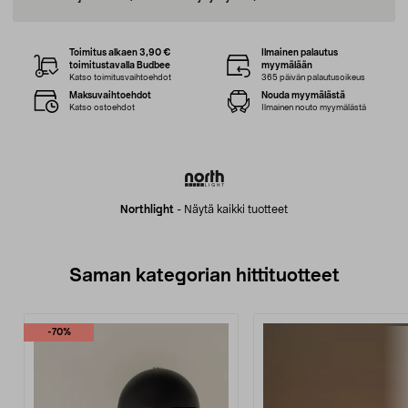
Toimitus alkaen 3,90 €
Ilmainen palautus
toimitustavalla Budbee
myymälään
Katso toimitusvaihtoehdot
365 päivän palautusoikeus
Maksuvaihtoehdot
Nouda myymälästä
Katso ostoehdot
Ilmainen nouto myymälästä
Northlight
-
Näytä kaikki tuotteet
Saman kategorian hittituotteet
-70%