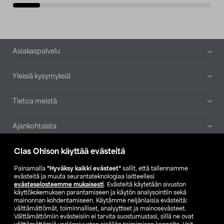
Alatunniste
Asiakaspalvelu
Yleisiä kysymyksiä
Tietoa meistä
Ajankohtaista
Clas Ohlson käyttää evästeitä
Muut yrityksemme
Painamalla
”Hyväksy kaikki evästeet”
sallit, että tallennamme
Etsi myymälä
evästeitä ja muuta seurantateknologiaa laitteellesi
evästeselosteemme mukaisesti
. Evästeitä käytetään sivuston
käyttökokemuksen parantamiseen ja käytön analysointiin sekä
mainonnan kohdentamiseen. Käytämme neljänlaisia evästeitä:
SE
NO
FI
välttämättömät, toiminnalliset, analyyttiset ja mainosevästeet.
Välttämättömiin evästeisiin ei tarvita suostumustasi, sillä ne ovat
FI
SV