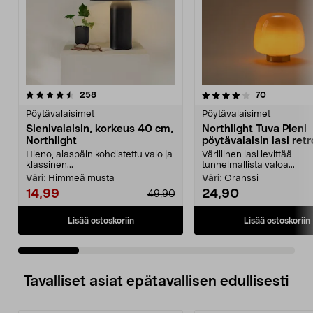
4.0 viidestä
arvostelut
4.0 viidestä
arvostelut
258
70
tähdestä
t
Pöytävalaisimet
Pöytävalaisimet
Sienivalaisin, korkeus 40 cm,
Northlight Tuva Pieni
Northlight
pöytävalaisin lasi retr
oranssi 21 cm
Hieno, alaspäin kohdistettu valo ja
Värillinen lasi levittää
klassinen...
tunnelmallista valoa...
Väri:
Himmeä musta
Väri:
Oranssi
14,99
24,90
49,90
Lisää ostoskoriin
Lisää ostoskoriin
Tavalliset asiat epätavallisen edullisesti