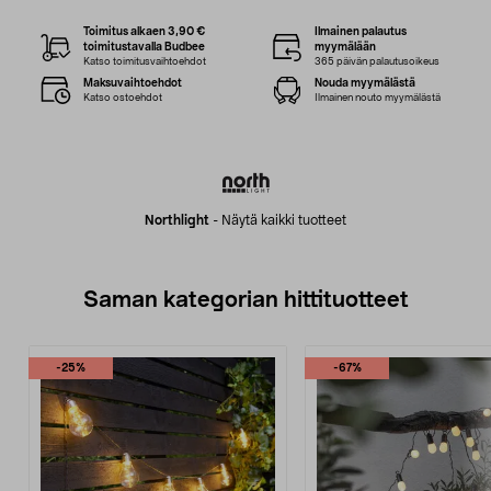
Toimitus alkaen 3,90 €
Ilmainen palautus
toimitustavalla Budbee
myymälään
Katso toimitusvaihtoehdot
365 päivän palautusoikeus
Maksuvaihtoehdot
Nouda myymälästä
Katso ostoehdot
Ilmainen nouto myymälästä
Northlight
-
Näytä kaikki tuotteet
Saman kategorian hittituotteet
-25%
-67%