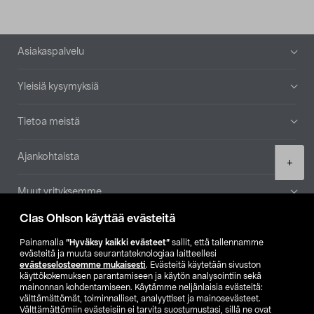
Alatunniste
Asiakaspalvelu
Yleisiä kysymyksiä
Tietoa meistä
Ajankohtaista
Product
+
quantity
Muut yrityksemme
Clas Ohlson käyttää evästeitä
Etsi myymälä
Painamalla
”Hyväksy kaikki evästeet”
sallit, että tallennamme
evästeitä ja muuta seurantateknologiaa laitteellesi
SE
NO
FI
evästeselosteemme mukaisesti
. Evästeitä käytetään sivuston
käyttökokemuksen parantamiseen ja käytön analysointiin sekä
FI
SV
mainonnan kohdentamiseen. Käytämme neljänlaisia evästeitä:
välttämättömät, toiminnalliset, analyyttiset ja mainosevästeet.
Välttämättömiin evästeisiin ei tarvita suostumustasi, sillä ne ovat