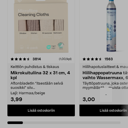
4.5viidestä
arvostelut
4.5viidestä
arvostelu
3814
1563
(1,00/kpl)
tähdestä
t
Keittiön puhdistus & tiskaus
Hiilihapotuslaitteet & mau
Mikrokuituliina 32 x 31 cm, 4
Hiilihappopatruuna tä
kpl
vaihto Wassermaxx, 6
Aftonbladetin "itsestään selvä
Täyttöpatruuna, joka ost
suosikki" siiv...
myymälästä – muista ott
patruuna mukaasi m...
Laji:
Harmaa/beige
-
3,99
3,00
Lisää ostoskoriin
Lisää ostoskoriin