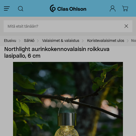
Etusivu
Sähkö
Valaisimet & valaistus
Koristevalaisimet ulos
No
Northlight aurinkokennovalaisin roikkuva
lasipallo, 6 cm