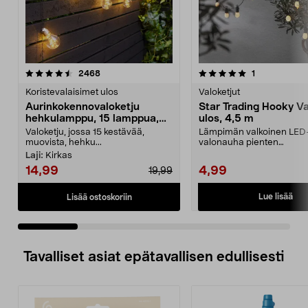
5.0 viidestä
arvostelut
4.5 viidestä
arvostelut
2468
1
tähdestä
t
Koristevalaisimet ulos
Valoketjut
Aurinkokennovaloketju
Star Trading Hooky Va
hehkulamppu, 15 lamppua,
ulos, 4,5 m
7,2 m
Valoketju, jossa 15 kestävää,
Lämpimän valkoinen LED
muovista, hehku...
valonauha pienten
hehkulamppujen muodoss
Laji:
Kirkas
Trading H...
14,99
4,99
19,99
Lue lisää
Lisää ostoskoriin
Tavalliset asiat epätavallisen edullisesti