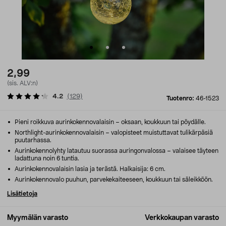
2,99
(sis. ALV:n)
4.2
(
129
)
Tuotenro:
46-1523
Pieni roikkuva aurinkokennovalaisin – oksaan, koukkuun tai pöydälle.
Northlight-aurinkokennovalaisin – valopisteet muistuttavat tulikärpäsiä
puutarhassa.
Aurinkokennolyhty latautuu suorassa auringonvalossa – valaisee täyteen
ladattuna noin 6 tuntia.
Aurinkokennovalaisin lasia ja terästä. Halkaisija: 6 cm.
Aurinkokennovalo puuhun, parvekekaiteeseen, koukkuun tai säleikköön.
Lisätietoja
Myymälän varasto
Verkkokaupan varasto