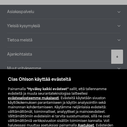
Alatunniste
Asiakaspalvelu
Yleisiä kysymyksiä
Tietoa meistä
Ajankohtaista
Product
+
quantity
Muut yrityksemme
Clas Ohlson käyttää evästeitä
Etsi myymälä
Painamalla
”Hyväksy kaikki evästeet”
sallit, että tallennamme
evästeitä ja muuta seurantateknologiaa laitteellesi
SE
NO
FI
evästeselosteemme mukaisesti
. Evästeitä käytetään sivuston
käyttökokemuksen parantamiseen ja käytön analysointiin sekä
FI
SV
mainonnan kohdentamiseen. Käytämme neljänlaisia evästeitä:
välttämättömät, toiminnalliset, analyyttiset ja mainosevästeet.
Välttämättömiin evästeisiin ei tarvita suostumustasi, sillä ne ovat
välttämättömiä verkkosivuston sisällön toimimisen kannalta. Voit
halutessasi muuttaa asetuksiasi painamalla
Asetukset
. Evästeiden