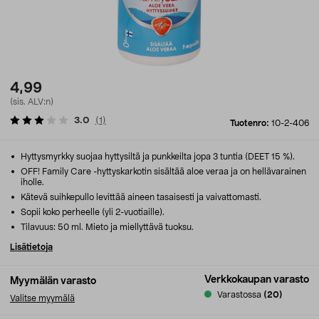
4,99
(sis. ALV:n)
3.0
(
1
)
Tuotenro:
10-2-406
Hyttysmyrkky suojaa hyttysiltä ja punkkeilta jopa 3 tuntia (DEET 15 %).
OFF! Family Care -hyttyskarkotin sisältää aloe veraa ja on hellävarainen
iholle.
Kätevä suihkepullo levittää aineen tasaisesti ja vaivattomasti.
Sopii koko perheelle (yli 2-vuotiaille).
Tilavuus: 50 ml. Mieto ja miellyttävä tuoksu.
Lisätietoja
Verkkokaupan varasto
Myymälän varasto
Varastossa
(20)
Valitse myymälä