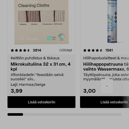
4.5viidestä
arvostelut
4.5viidestä
arvostelu
3814
1561
(1,00/kpl)
tähdestä
t
Keittiön puhdistus & tiskaus
Hiilihapotuslaitteet & mau
Mikrokuituliina 32 x 31 cm, 4
Hiilihappopatruuna tä
kpl
vaihto Wassermaxx, 6
Aftonbladetin "itsestään selvä
Täyttöpatruuna, joka ost
suosikki" siiv...
myymälästä – muista ott
patruuna mukaasi m...
Laji:
Harmaa/beige
-
3,99
3,00
Lisää ostoskoriin
Lisää ostoskoriin