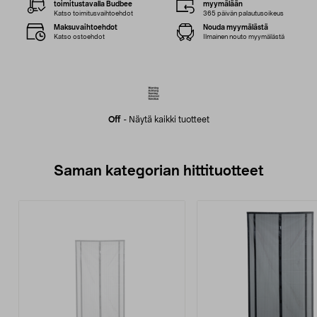
toimitustavalla Budbee
myymälään
Katso toimitusvaihtoehdot
365 päivän palautusoikeus
Maksuvaihtoehdot
Nouda myymälästä
Katso ostoehdot
Ilmainen nouto myymälästä
Off
-
Näytä kaikki tuotteet
Saman kategorian hittituotteet