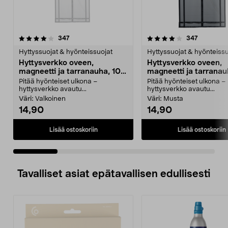
4.0 viidestä
arvostelut
4.0 viidestä
arvostelut
347
347
tähdestä
t
Hyttyssuojat & hyönteissuojat
Hyttyssuojat & hyönteissu
Hyttysverkko oveen,
Hyttysverkko oveen,
magneetti ja tarranauha, 100
magneetti ja tarranau
x 220 cm
x 220 cm
Pitää hyönteiset ulkona –
Pitää hyönteiset ulkona –
hyttysverkko avautu...
hyttysverkko avautu...
Väri:
Valkoinen
Väri:
Musta
14,90
14,90
Lisää ostoskoriin
Lisää ostoskoriin
Tavalliset asiat epätavallisen edullisesti