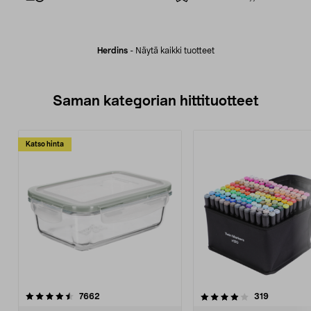
Herdins
-
Näytä kaikki tuotteet
Saman kategorian hittituotteet
Katso hinta
4.0 viidestä
arvostelut
4.5 viidestä
arvostelut
7662
319
tähdestä
t