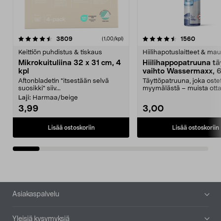
4.5viidestä
arvostelut
4.5viidestä
arvostel
3809
1560
(1,00/kpl)
tähdestä
t
Keittiön puhdistus & tiskaus
Hiilihapotuslaitteet & mau
Mikrokuituliina 32 x 31 cm, 4
Hiilihappopatruuna tä
kpl
vaihto Wassermaxx, 6
Aftonbladetin "itsestään selvä
Täyttöpatruuna, joka ost
suosikki" siiv...
myymälästä – muista ott
patruuna mukaasi m...
Laji:
Harmaa/beige
3,99
3,00
Lisää ostoskoriin
Lisää ostoskoriin
Alatunniste
Asiakaspalvelu
Yleisiä kysymyksiä