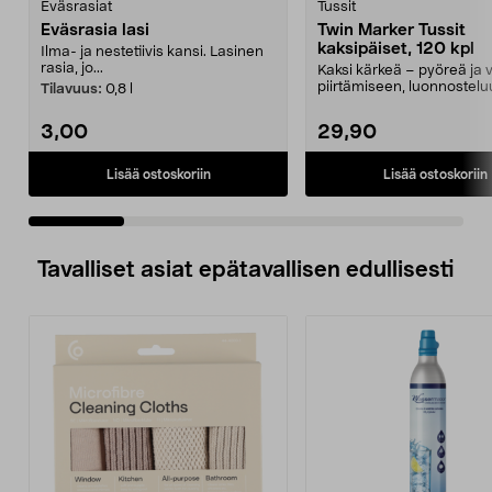
Eväsrasiat
Tussit
Eväsrasia lasi
Twin Marker Tussit
kaksipäiset, 120 kpl
Ilma- ja nestetiivis kansi. Lasinen
rasia, jo...
Kaksi kärkeä – pyöreä ja v
piirtämiseen, luonnostelu
Tilavuus:
0,8 l
värittämiseen. ...
3,00
29,90
Lisää ostoskoriin
Lisää ostoskoriin
Tavalliset asiat epätavallisen edullisesti