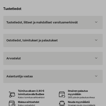
Tuotetiedot
Tuotetiedot, liitteet ja mahdolliset varoitusmerkinnät
Ostotiedot, toimitukset ja palautukset
Arvostelut
Asiantuntija vastaa
Toimitus alkaen 3,90 €
Ilmainen palautus
toimitustavalla Budbee
myymälään
Katso toimitusvaihtoehdot
365 päivän palautusoikeus
Maksuvaihtoehdot
Nouda myymälästä
Katso ostoehdot
Ilmainen nouto myymälästä