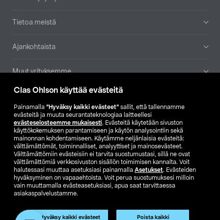
Tietoa meistä
Ajankohtaista
Muut yrityksemme
Clas Ohlson käyttää evästeitä
Etsi myymälä
Painamalla
”Hyväksy kaikki evästeet”
sallit, että tallennamme
evästeitä ja muuta seurantateknologiaa laitteellesi
SE
NO
FI
evästeselosteemme mukaisesti
. Evästeitä käytetään sivuston
käyttökokemuksen parantamiseen ja käytön analysointiin sekä
FI
SV
mainonnan kohdentamiseen. Käytämme neljänlaisia evästeitä:
välttämättömät, toiminnalliset, analyyttiset ja mainosevästeet.
Välttämättömiin evästeisiin ei tarvita suostumustasi, sillä ne ovat
välttämättömiä verkkosivuston sisällön toimimisen kannalta. Voit
halutessasi muuttaa asetuksiasi painamalla
Asetukset
. Evästeiden
hyväksyminen on vapaaehtoista. Voit perua suostumuksesi milloin
vain muuttamalla evästeasetuksiasi, apua saat tarvittaessa
asiakaspalvelustamme.
Club Clas
Ostoehdot
Tietosuojaseloste
Näytä hinnat ilman ALV:a
Tuote on poistunut
Hyväksy kaikki evästeet
Poista kaikki