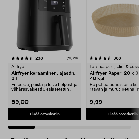
4.5 viidestä
arvostelut
4.0 viidestä
arvostelut
238
388
(19,67/l)
tähdestä
t
Airfryer
Leivinpaperit,foliot & puss
Airfryer keraaminen, ajastin,
Airfryer Paperi 20 x 3
3 l
40 kpl
Friteeraa, paista ja leivo helposti ja
Helpottaa puhdistusta ke
vähärasvaisesti 6 esiasetetun
rasvan ja murut. Reunalli
ohjelman av...
airfryer-paperi to...
59,00
9,99
Lisää ostoskoriin
Lisää ostoskoriin