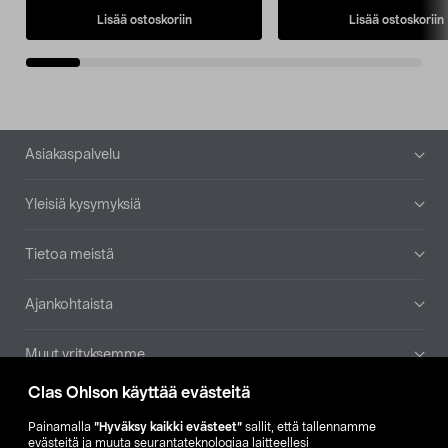
Lisää ostoskoriin
Lisää ostoskoriin
Alatunniste
Asiakaspalvelu
Yleisiä kysymyksiä
Tietoa meistä
Ajankohtaista
Muut yrityksemme
Clas Ohlson käyttää evästeitä
Etsi myymälä
Painamalla
”Hyväksy kaikki evästeet”
sallit, että tallennamme
evästeitä ja muuta seurantateknologiaa laitteellesi