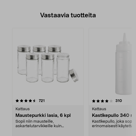
Vastaavia tuotteita
4.0viidestä
arvostelut
arvoste
721
310
tähdestä
Kattaus
Kattaus
Maustepurkki lasia, 6 kpl
Kastikepullo 340 ml
Sopii niin mausteille,
Kastikepullo, joka sopii
askartelutarvikkeille kuin
erinomaisesti käytettäv
siemenille. Lasiset maustepurk...
keittiössä tai grillatessa..