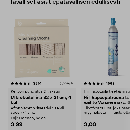
Tavalliset asiat epätavallisen edullisesti
4.5viidestä
arvostelut
4.5viidestä
arvostelu
3814
1563
(1,00/kpl)
tähdestä
t
Keittiön puhdistus & tiskaus
Hiilihapotuslaitteet & mau
Mikrokuituliina 32 x 31 cm, 4
Hiilihappopatruuna tä
kpl
vaihto Wassermaxx, 6
Aftonbladetin "itsestään selvä
Täyttöpatruuna, joka ost
suosikki" siiv...
myymälästä – muista ott
patruuna mukaasi m...
Laji:
Harmaa/beige
3,99
3,00