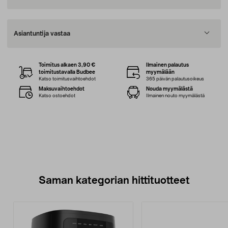
Asiantuntija vastaa
Toimitus alkaen 3,90 €
Ilmainen palautus
toimitustavalla Budbee
myymälään
Katso toimitusvaihtoehdot
365 päivän palautusoikeus
Maksuvaihtoehdot
Nouda myymälästä
Katso ostoehdot
Ilmainen nouto myymälästä
Saman kategorian hittituotteet