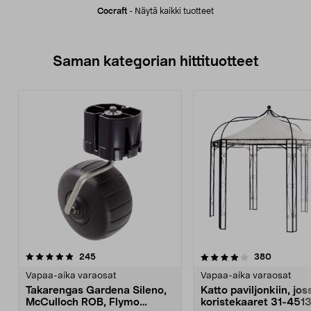
Cocraft
-
Näytä kaikki tuotteet
Saman kategorian hittituotteet
4.0 viidestä
arvostelut
4.0 viidestä
arvostelu
245
380
tähdestä
t
Vapaa-aika varaosat
Vapaa-aika varaosat
Takarengas Gardena Sileno,
Katto paviljonkiin, jos
McCulloch ROB, Flymo
koristekaaret 31-451