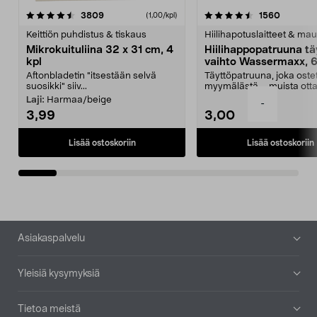
4.5viidestä
arvostelut
4.5viidestä
arvostel
3809
1560
(1,00/kpl)
tähdestä
t
Keittiön puhdistus & tiskaus
Hiilihapotuslaitteet & mau
Mikrokuituliina 32 x 31 cm, 4
Hiilihappopatruuna tä
kpl
vaihto Wassermaxx, 6
Aftonbladetin "itsestään selvä
Täyttöpatruuna, joka ost
suosikki" siiv...
myymälästä – muista ott
patruuna mukaasi m...
Laji:
Harmaa/beige
-
3,99
3,00
Lisää ostoskoriin
Lisää ostoskoriin
Alatunniste
Asiakaspalvelu
Yleisiä kysymyksiä
Tietoa meistä