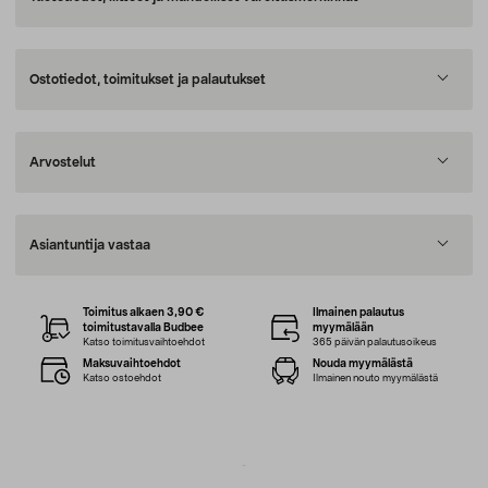
Ostotiedot, toimitukset ja palautukset
Arvostelut
Asiantuntija vastaa
Toimitus alkaen 3,90 €
Ilmainen palautus
toimitustavalla Budbee
myymälään
Katso toimitusvaihtoehdot
365 päivän palautusoikeus
Maksuvaihtoehdot
Nouda myymälästä
Katso ostoehdot
Ilmainen nouto myymälästä