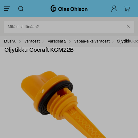
Etusivu
Varaosat
Varaosat 2
Vapaa-aika varaosat
Öljytikku 
Öljytikku Cocraft KCM22B