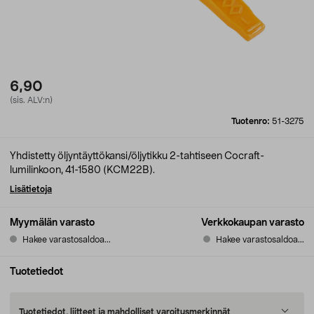
6,90
(sis. ALV:n)
Tuotenro:
51-3275
Yhdistetty öljyntäyttökansi/öljytikku 2-tahtiseen Cocraft-
lumilinkoon, 41-1580 (KCM22B).
Lisätietoja
Myymälän varasto
Verkkokaupan varasto
Hakee varastosaldoa...
Hakee varastosaldoa...
Tuotetiedot
Tuotetiedot, liitteet ja mahdolliset varoitusmerkinnät