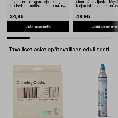
Easilife
Täydellinen rengassarja – rengas
Pidennä paviljonkisi käytt
ja kiinnike robottiruohonleikkuriin.
korjaa tai korvaa rikkinäin
Takapyörä ...
Puutarhap...
34,95
49,95
Lisää ostoskoriin
Lisää ostoskoriin
Tavalliset asiat epätavallisen edullisesti