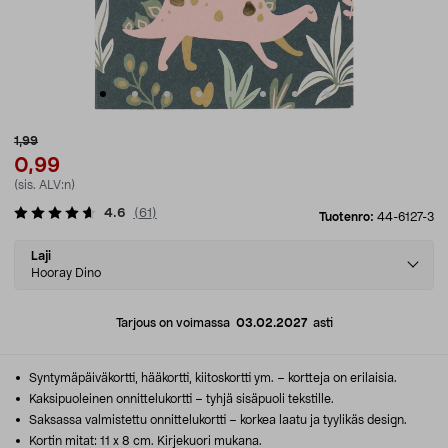
1,99
0,99
(sis. ALV:n)
4.6
(
61
)
Tuotenro:
44-6127-3
Select
Laji
variant
Hooray Dino
Tarjous on voimassa
03.02.2027
asti
Syntymäpäiväkortti, hääkortti, kiitoskortti ym. – kortteja on erilaisia.
Kaksipuoleinen onnittelukortti – tyhjä sisäpuoli tekstille.
Saksassa valmistettu onnittelukortti – korkea laatu ja tyylikäs design.
Kortin mitat: 11 x 8 cm. Kirjekuori mukana.