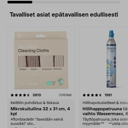
Tavalliset asiat epätavallisen edullisesti
4.5viidestä
arvostelut
4.5viidestä
arvostelu
3810
1561
(1,00/kpl)
tähdestä
t
Keittiön puhdistus & tiskaus
Hiilihapotuslaitteet & mau
Mikrokuituliina 32 x 31 cm, 4
Hiilihappopatruuna tä
kpl
vaihto Wassermaxx, 6
Aftonbladetin "itsestään selvä
Täyttöpatruuna, joka ost
suosikki" siiv...
myymälästä – muista ott