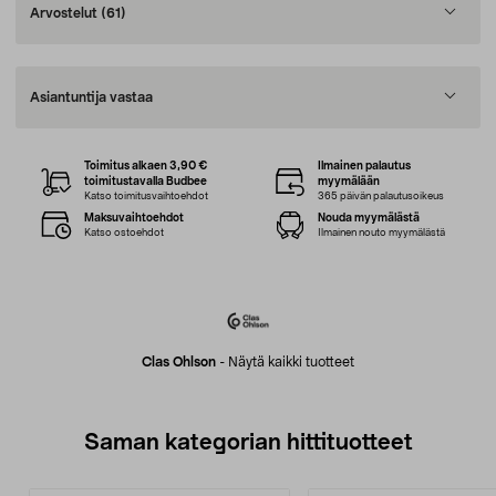
Arvostelut
(61)
Asiantuntija vastaa
Toimitus alkaen 3,90 €
Ilmainen palautus
toimitustavalla Budbee
myymälään
Katso toimitusvaihtoehdot
365 päivän palautusoikeus
Maksuvaihtoehdot
Nouda myymälästä
Katso ostoehdot
Ilmainen nouto myymälästä
Clas Ohlson
-
Näytä kaikki tuotteet
Saman kategorian hittituotteet