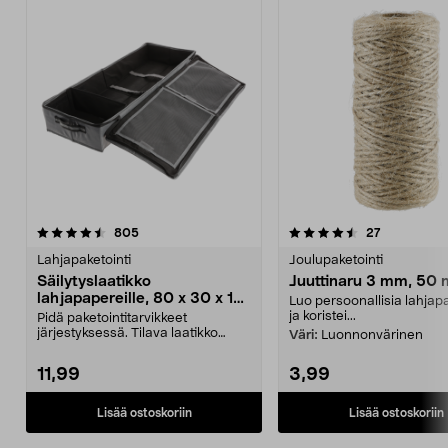
4.5 viidestä
arvostelut
4.0 viidestä
arvostelut
805
27
tähdestä
t
Lahjapaketointi
Joulupaketointi
Säilytyslaatikko
Juuttinaru 3 mm, 50 
lahjapapereille, 80 x 30 x 12
Luo persoonallisia lahjap
cm
ja koristei...
Pidä paketointitarvikkeet
järjestyksessä. Tilava laatikko
Väri:
Luonnonvärinen
lahjapapereille, lahja...
11,99
3,99
Lisää ostoskoriin
Lisää ostoskoriin