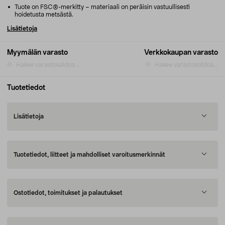
Tuote on FSC®-merkitty – materiaali on peräisin vastuullisesti
hoidetusta metsästä.
Lisätietoja
Myymälän varasto
Verkkokaupan varasto
Hakee varastosaldoa...
Hakee varastosaldoa...
Tuotetiedot
Lisätietoja
Tuotetiedot, liitteet ja mahdolliset varoitusmerkinnät
Ostotiedot, toimitukset ja palautukset