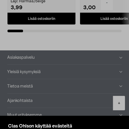
patruuna mukaasi m...
Laji:
Harmaa/beige
-
3,99
3,00
Lisää ostoskoriin
Lisää ostoskoriin
Alatunniste
Asiakaspalvelu
Yleisiä kysymyksiä
Tietoa meistä
Ajankohtaista
Product
+
quantity
Muut yrityksemme
Clas Ohlson käyttää evästeitä
Etsi myymälä