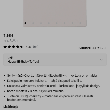
1,99
(sis. ALV:n)
4.6
(
61
)
Tuotenro:
44-6127-8
Select
Laji
variant
Happy Birthday To You!
Syntymäpäiväkortti, hääkortti, kiitoskortti ym. – kortteja on erilaisia.
Kaksipuoleinen onnittelukortti – tyhjä sisäpuoli tekstille.
Saksassa valmistettu onnittelukortti – korkea laatu ja tyylikäs design.
Kortin mitat: 11 x 8 cm. Kirjekuori mukana.
Tuote on FSC®-merkitty – materiaali on peräisin vastuullisesti
hoidetusta metsästä.
Lisätietoja