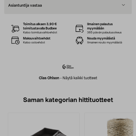
Asiantuntija vastaa
Toimitus alkaen 3,90 €
Ilmainen palautus
toimitustavalla Budbee
myymälään
Katso toimitusvaihtoehdot
365 päivän palautusoikeus
Maksuvaihtoehdot
Nouda myymälästä
Katso ostoehdot
Ilmainen nouto myymälästä
Clas Ohlson
-
Näytä kaikki tuotteet
Saman kategorian hittituotteet