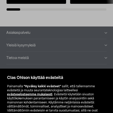
Alatunniste
Asiakaspalvelu
Yleisiä kysymyksiä
Tietoa meistä
Ajankohtaista
Clas Ohlson käyttää evästeitä
Muut yrityksemme
Painamalla
”Hyväksy kaikki evästeet”
sallit, että tallennamme
evästeitä ja muuta seurantateknologiaa laitteellesi
evästeselosteemme mukaisesti
. Evästeitä käytetään sivuston
Etsi myymälä
käyttökokemuksen parantamiseen ja käytön analysointiin sekä
mainonnan kohdentamiseen. Käytämme neljänlaisia evästeitä:
välttämättömät, toiminnalliset, analyyttiset ja mainosevästeet.
SE
NO
FI
Välttämättömiin evästeisiin ei tarvita suostumustasi, sillä ne ovat