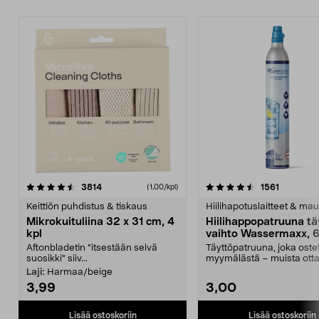
4.5viidestä
arvostelut
4.5viidestä
arvostelu
3814
1561
(1,00/kpl)
tähdestä
t
Keittiön puhdistus & tiskaus
Hiilihapotuslaitteet & mau
Mikrokuituliina 32 x 31 cm, 4
Hiilihappopatruuna tä
kpl
vaihto Wassermaxx, 6
Aftonbladetin "itsestään selvä
Täyttöpatruuna, joka ost
suosikki" siiv...
myymälästä – muista ott
patruuna mukaasi m...
Laji:
Harmaa/beige
3,99
3,00
Lisää ostoskoriin
Lisää ostoskoriin