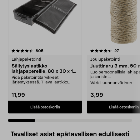
4.5 viidestä
arvostelut
4.0 viidestä
arvostelut
805
27
tähdestä
t
Lahjapaketointi
Joulupaketointi
Säilytyslaatikko
Juuttinaru 3 mm, 50 
lahjapapereille, 80 x 30 x 12
Luo persoonallisia lahjap
cm
ja koristei...
Pidä paketointitarvikkeet
järjestyksessä. Tilava laatikko
Väri:
Luonnonvärinen
lahjapapereille, lahja...
11,99
3,99
Lisää ostoskoriin
Lisää ostoskoriin
Tavalliset asiat epätavallisen edullisesti