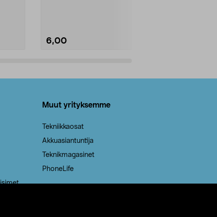
Kestävä, jopa 50 % suurempi ...
roskapussi u
Roskapussi, jo
6,00
2,00
Lisää ostoskoriin
Lisää
Muut yrityksemme
Tekniikkaosat
Akkuasiantuntija
Teknikmagasinet
PhoneLife
isimet