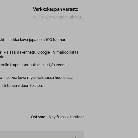
Verkkokaupan varasto
Hakee varastosaldoa...
uki – tarkka kuva jopa noin 100 tuuman
i – sisäänrakennettu Google TV mahdollistaa
sta.
ella trapetsikorjauksella ja 1,3x zoomilla –
a – selkeä kuva myös valoisissa huoneissa.
1,5 tuntia videon toistoa.
Optoma
-
Näytä kaikki tuotteet