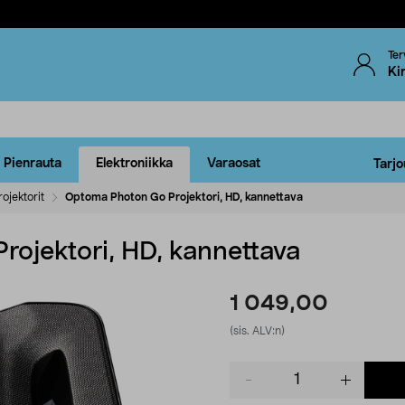
Ter
Ki
Pienrauta
Elektroniikka
Varaosat
Tarjo
rojektorit
Optoma Photon Go Projektori, HD, kannettava
ojektori, HD, kannettava
1 049,00
(sis. ALV:n)
Product
quantity