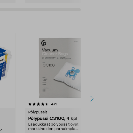
4.5viidestä
arvostelut
4.5
471
6
tähdestä
tähdestä
Pölypussit
Kierrätys & ro
Pölypussi C3100, 4 kpl
Roskapussi,
kahvat, 30 l
Laadukkaat pölypussit ovat
markkinoiden parhaimpia.
A-
Testivoittaja 