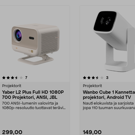
3.5 viidestä
arvostelut
3.5 viidestä
arvostelut
7
3
tähdestä
Projektorit
Projektorit
Yaber L2 Plus Full HD 1080P
Wanbo Cube 1 Kannett
700 Projektori, ANSI, JBL
projektori, Android TV
700 ANSI-lumenin valovirta ja
Nauti elokuvista ja sarjoista
1080p-resoluutio tuottavat teräviä
jopa 110 tuuman suurkuvan
kuvia. Yaber L2...
Wanbo Cube 1 -k...
299,00
149,00