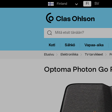
Select
FI
SV
Finland
market
Koti
Sähkö
Vapaa-aika
Etusivu
Elektroniikka
TV-tarvikkeet
P
Optoma Photon Go Pr