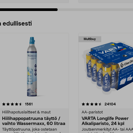
 edullisesti
Multibuy
4.5viidestä
arvostelut
4.5viidestä
arvostelut
1561
24104
tähdestä
Hiilihapotuslaitteet & maut
AA-paristot
Hiilihappopatruuna täyttö /
VARTA Longlife Power
vaihto Wassermaxx, 60 litraa
Alkaliparisto, 24 kpl
Täyttöpatruuna, joka ostetaan
Joutsenmerkityt AA- tai AA