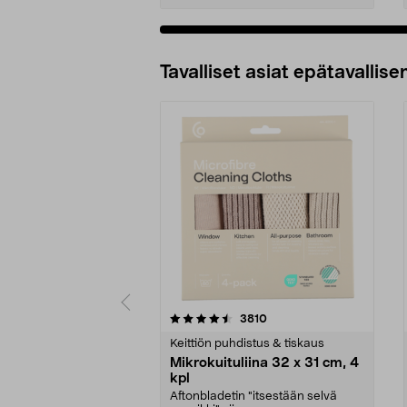
Tavalliset asiat epätavallisen
5viidestä
4.5viidestä
arvostelut
3810
tähdestä
tähdestä
Keittiön puhdistus & tiskaus
Mikrokuituliina 32 x 31 cm, 4
kpl
Aftonbladetin "itsestään selvä