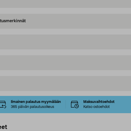
oitusmerkinnät
Ilmainen palautus myymälään
Maksuvaihtoehdot
365 päivän palautusoikeus
Katso ostoehdot
eet