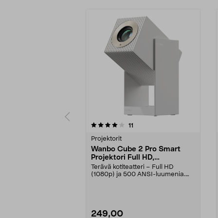
0 viidestä
3.5 viidestä
arvostelut
11
tähdestä
tähdestä
Projektorit
Wanbo Cube 2 Pro Smart
Projektori Full HD,
kannettava
Terävä kotiteatteri – Full HD
(1080p) ja 500 ANSI-luumenia.
Wanbo Cube 2 Pro Sma...
249,00