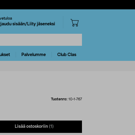
vetuloa
rjaudu sisään/Liity jäseneksi
ukset
Palvelumme
Club Clas
Tuotenro:
10-1-767
Lisää ostoskoriin
(1)