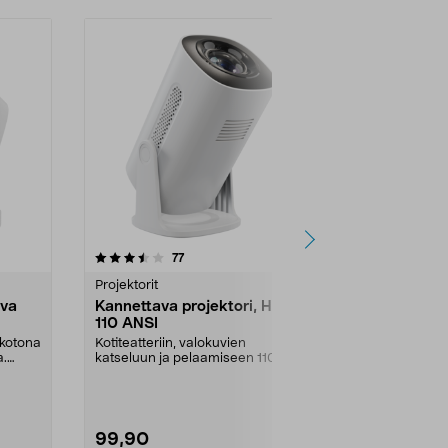
4.0 viidestä
arvostelut
5.0
77
1
tähdestä
tähdestä
Projektorit
Projektorit
ava
Kannettava projektori, HD ja
Wanbo Vali 
110 ANSI
valkoinen
 kotona
Kotiteatteriin, valokuvien
200 astetta k
a.
katseluun ja pelaamiseen 110
varsi – heijas
ANSI-lumenin HD-projekti...
kattoon. K...
99,90
299,00