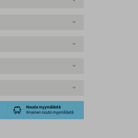
Nouda myymälästä
Ilmainen nouto myymälästä