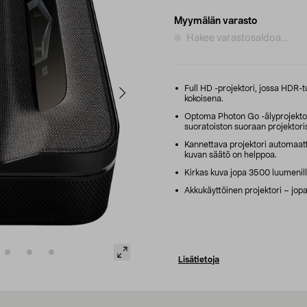
Myymälän varasto
Hakee varastosaldoa...
Full HD -projektori, jossa HDR-t
kokoisena.
Optoma Photon Go -älyprojektor
suoratoiston suoraan projektori
Kannettava projektori automaattis
kuvan säätö on helppoa.
Kirkas kuva jopa 3500 luumenill
Akkukäyttöinen projektori – jopa 
Lisätietoja