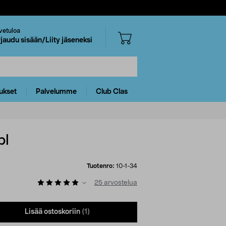
vetuloa
rjaudu sisään/Liity jäseneksi
ukset
Palvelumme
Club Clas
pl
Tuotenro:
10-1-34
25
arvostelua
Lisää ostoskoriin
(1)