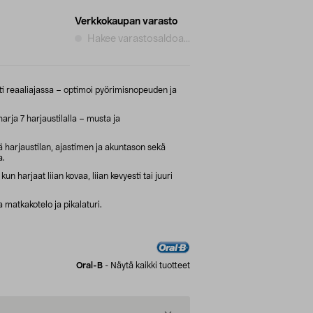
Verkkokaupan varasto
Hakee varastosaldoa...
i reaaliajassa – optimoi pyörimisnopeuden ja
ja 7 harjaustilalla – musta ja
ä harjaustilan, ajastimen ja akuntason sekä
a.
un harjaat liian kovaa, liian kevyesti tai juuri
matkakotelo ja pikalaturi.
Oral-B
-
Näytä kaikki tuotteet