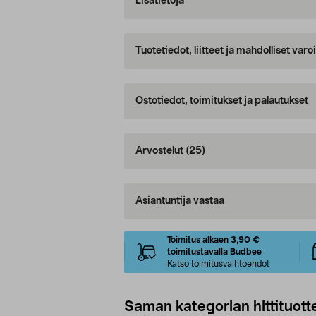
Lisätietoja
Tuotetiedot, liitteet ja mahdolliset var
Ostotiedot, toimitukset ja palautukset
Arvostelut
(25)
Asiantuntija vastaa
Toimitus alkaen 3,90 €
toimitustavalla Budbee
Katso toimitusvaihtoehdot
Saman kategorian hittituott