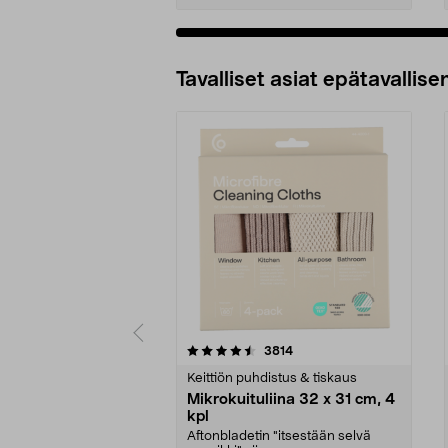
Tavalliset asiat epätavallisen
5viidestä
4.5viidestä
arvostelut
3814
tähdestä
tähdestä
Keittiön puhdistus & tiskaus
Mikrokuituliina 32 x 31 cm, 4
kpl
Aftonbladetin "itsestään selvä