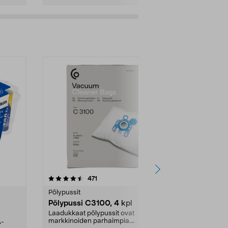
4.5viidestä
arvostelut
4.5
471
6
tähdestä
tähdestä
Pölypussit
Kierrätys & ro
Pölypussi C3100, 4 kpl
Roskapussi,
kahvat, 30 l
Laadukkaat pölypussit ovat
markkinoiden parhaimpia.
A-
Testivoittaja 