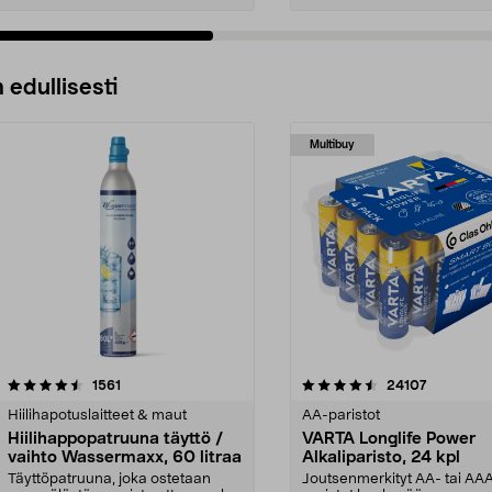
 edullisesti
Multibuy
4.5viidestä
arvostelut
4.5viidestä
arvostelut
1561
24107
tähdestä
Hiilihapotuslaitteet & maut
AA-paristot
Hiilihappopatruuna täyttö /
VARTA Longlife Power
vaihto Wassermaxx, 60 litraa
Alkaliparisto, 24 kpl
Täyttöpatruuna, joka ostetaan
Joutsenmerkityt AA- tai AA