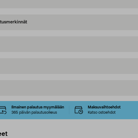
oitusmerkinnät
Ilmainen palautus myymälään
Maksuvaihtoehdot
365 päivän palautusoikeus
Katso ostoehdot
eet