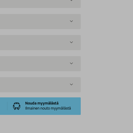
Nouda myymälästä
Ilmainen nouto myymälästä