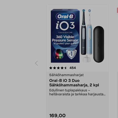
5 viidestä
4.5 viidestä
arvostelut
454
tähdestä
tähdestä
Sähköhammasharjat
Oral-B iO 3 Duo
Sähköhammasharja, 2 kpl
Edullinen tuplapakkaus –
hellävaraista ja tarkkaa harjausta
mikrovärähtelyn avul...
169,00