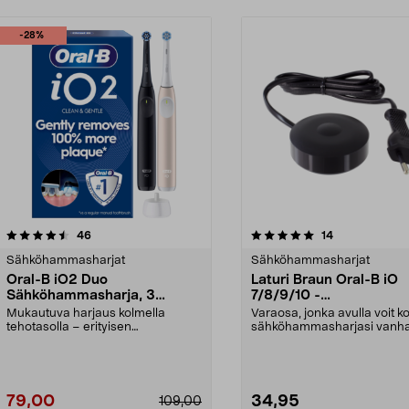
-28%
5.0 viidestä
arvostelut
4.5 viidestä
arvostelut
46
14
tähdestä
Sähköhammasharjat
Sähköhammasharjat
Oral-B iO2 Duo
Laturi Braun Oral-B iO
Sähköhammasharja, 3
7/8/9/10 -
harjaustilaa, 2 kpl
sähköhammasharjaan
Mukautuva harjaus kolmella
Varaosa, jonka avulla voit k
tehotasolla – erityisen
sähköhammasharjasi vanh
hellävaraisesta päivittäiseen...
laturin. Voit myös ...
79,00
34,95
109,00