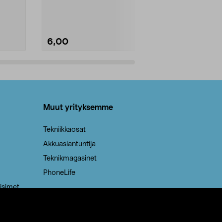
Kestävä, jopa 50 % suurempi ...
roskapussi u
Roskapussi, jo
6,00
2,00
Lisää ostoskoriin
Lisää
Muut yrityksemme
Tekniikkaosat
Akkuasiantuntija
Teknikmagasinet
PhoneLife
isimet