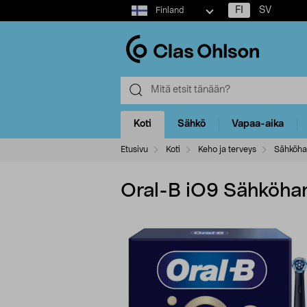
Select
FI
SV
Finland
market
Koti
Sähkö
Vapaa-aika
Etusivu
Koti
Keho ja terveys
Sähköha
Oral-B iO9 Sähköham