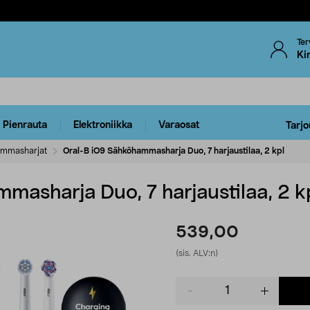
Ter
Ki
Pienrauta
Elektroniikka
Varaosat
Tarjo
mmasharjat
Oral-B iO9 Sähköhammasharja Duo, 7 harjaustilaa, 2 kpl
masharja Duo, 7 harjaustilaa, 2 k
539,00
(sis. ALV:n)
Product
quantity