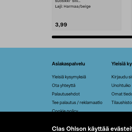
suosikki" siiv...
Laji:
Harmaa/beige
3,99
Lisää ostoskoriin
Alatunniste
Asiakaspalvelu
Yleisiä k
Yleisiä kysymyksiä
Kirjaudu s
Ota yhteyttä
Unohtuiko
Palautusehdot
Omat tied
Tee palautus / reklamaatio
Tilaushisto
Cookie policy
Toimitustavat
Clas Ohlson käyttää evästei
Saavutettavuus