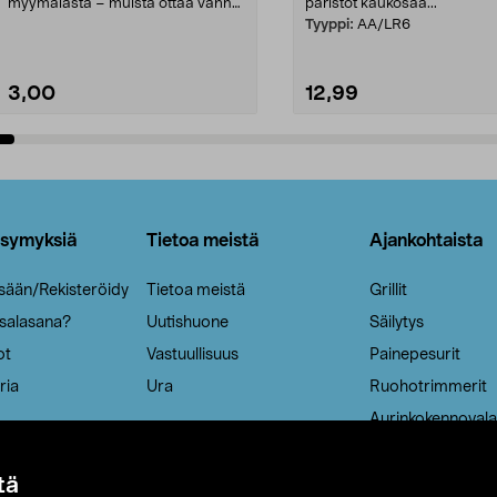
myymälästä – muista ottaa vanha
paristot kaukosää...
patruuna mukaasi m...
Tyyppi:
AA/LR6
3,00
12,99
Lisää ostoskoriin
Lisää ostoskoriin
ysymyksiä
Tietoa meistä
Ajankohtaista
isään/Rekisteröidy
Tietoa meistä
Grillit
 salasana?
Uutishuone
Säilytys
ot
Vastuullisuus
Painepesurit
ria
Ura
Ruohotrimmerit
Aurinkokennovala
tä