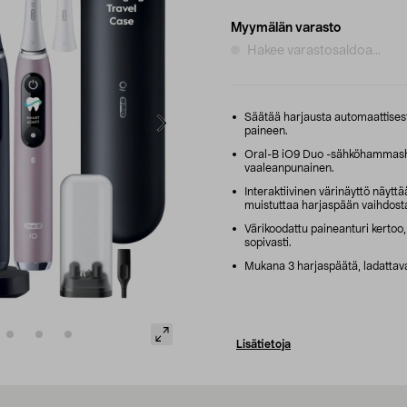
Myymälän varasto
Hakee varastosaldoa...
Säätää harjausta automaattisest
paineen.
Oral-B iO9 Duo -sähköhammashar
vaaleanpunainen.
Interaktiivinen värinäyttö näyttä
muistuttaa harjaspään vaihdost
Värikoodattu paineanturi kertoo, k
sopivasti.
Mukana 3 harjaspäätä, ladattava 
Lisätietoja