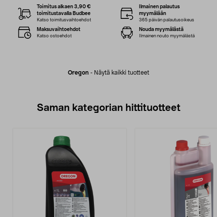
Toimitus alkaen 3,90 €
Ilmainen palautus
toimitustavalla Budbee
myymälään
Katso toimitusvaihtoehdot
365 päivän palautusoikeus
Maksuvaihtoehdot
Nouda myymälästä
Katso ostoehdot
Ilmainen nouto myymälästä
Oregon
-
Näytä kaikki tuotteet
Saman kategorian hittituotteet