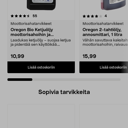
4.0 viidestä
arvostelut
4.0 viidestä
arvostelut
55
4
tähdestä
t
Moottorisahatarvikkeet
Moottorisahatarvikkeet
Oregon Bio Ketjuöljy
Oregon 2-tahtiöljy,
moottorisahoihin ja
annosmittari, 1 litra
harvestereihin 1 l
Laadukas ketjuöljy – suojaa ketjua
Vähän savuttava kaksitaht
ja pidentää sen käyttöikää.
moottorisahoihin, raivau
Oregon Bio -ketju...
ja muihin laitt...
10,99
15,99
Lisää ostoskoriin
Lisää ostoskoriin
Sopivia tarvikkeita