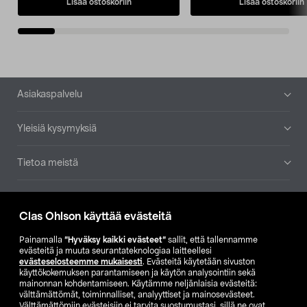
Lisää ostoskoriin
Lisää ostoskoriin
Alatunniste
Asiakaspalvelu
Yleisiä kysymyksiä
Tietoa meistä
Ajankohtaista
Clas Ohlson käyttää evästeitä
Muut yrityksemme
Painamalla
”Hyväksy kaikki evästeet”
sallit, että tallennamme
evästeitä ja muuta seurantateknologiaa laitteellesi
evästeselosteemme mukaisesti
. Evästeitä käytetään sivuston
Etsi myymälä
käyttökokemuksen parantamiseen ja käytön analysointiin sekä
mainonnan kohdentamiseen. Käytämme neljänlaisia evästeitä:
välttämättömät, toiminnalliset, analyyttiset ja mainosevästeet.
SE
NO
FI
Välttämättömiin evästeisiin ei tarvita suostumustasi, sillä ne ovat