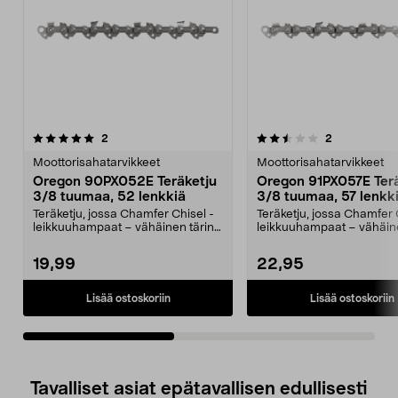
2.5viidestä
arvostelut
4.5viidestä
arvostelut
2
2
tähdestä
t
Moottorisahatarvikkeet
Moottorisahatarvikkeet
Oregon 90PX052E Teräketju
Oregon 91PX057E Ter
3/8 tuumaa, 52 lenkkiä
3/8 tuumaa, 57 lenkk
Teräketju, jossa Chamfer Chisel -
Teräketju, jossa Chamfer 
leikkuuhampaat – vähäinen tärinä
leikkuuhampaat – vähäine
ja hyvä suorit...
ja hyvä suorit...
19,99
22,95
Lisää ostoskoriin
Lisää ostoskoriin
Tavalliset asiat epätavallisen edullisesti