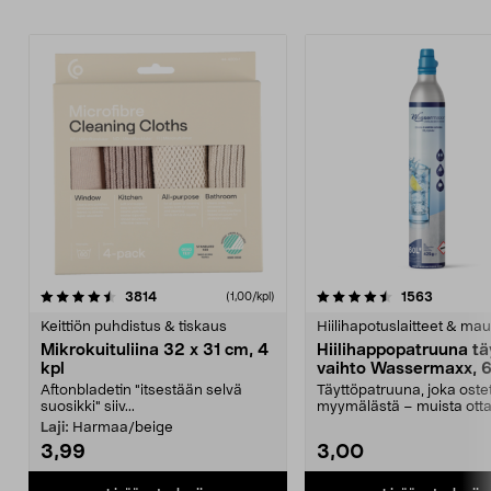
4.5viidestä
arvostelut
4.5viidestä
arvostelu
3814
1563
(1,00/kpl)
tähdestä
t
Keittiön puhdistus & tiskaus
Hiilihapotuslaitteet & mau
Mikrokuituliina 32 x 31 cm, 4
Hiilihappopatruuna tä
kpl
vaihto Wassermaxx, 6
Aftonbladetin "itsestään selvä
Täyttöpatruuna, joka ost
suosikki" siiv...
myymälästä – muista ott
patruuna mukaasi m...
Laji:
Harmaa/beige
3,99
3,00