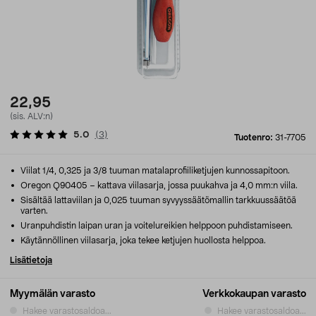
22,95
(sis. ALV:n)
5.0
(
3
)
Tuotenro:
31-7705
Viilat 1/4, 0,325 ja 3/8 tuuman matalaprofiiliketjujen kunnossapitoon.
Oregon Q90405 – kattava viilasarja, jossa puukahva ja 4,0 mm:n viila.
Sisältää lattaviilan ja 0,025 tuuman syvyyssäätömallin tarkkuussäätöä
varten.
Uranpuhdistin laipan uran ja voitelureikien helppoon puhdistamiseen.
Käytännöllinen viilasarja, joka tekee ketjujen huollosta helppoa.
Lisätietoja
Myymälän varasto
Verkkokaupan varasto
Hakee varastosaldoa...
Hakee varastosaldoa...